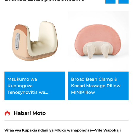
Msukumo wa
Broad Bean Clamp &
Kupunguza
Knead Massage Pillow
Tenosynovitis wa
MINIPillow
Mikono
Habari Moto
Vifaa vya Kupakia ndani ya Mfuko wanapong'aa—Vile Wapokaji