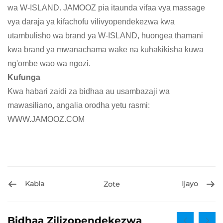
wa W-ISLAND. JAMOOZ pia itaunda vifaa vya massage
vya daraja ya kifachofu vilivyopendekezwa kwa
utambulisho wa brand ya W-ISLAND, huongea thamani
kwa brand ya mwanachama wake na kuhakikisha kuwa
ng'ombe wao wa ngozi.
Kufunga
Kwa habari zaidi za bidhaa au usambazaji wa
mawasiliano, angalia orodha yetu rasmi:
WWW.JAMOOZ.COM
Kabla
Ijayo
Zote
Bidhaa Zilizopendekezwa