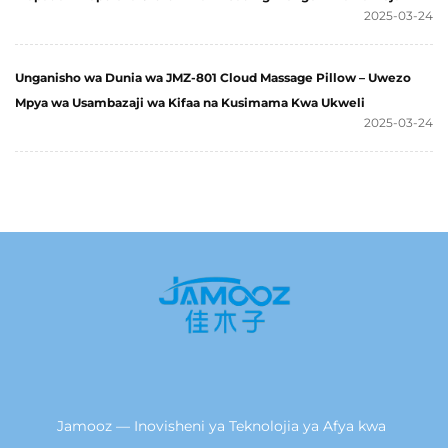
2025-03-24
Unganisho wa Dunia wa JMZ-801 Cloud Massage Pillow – Uwezo
Mpya wa Usambazaji wa Kifaa na Kusimama Kwa Ukweli
2025-03-24
Jamooz — Inovisheni ya Teknolojia ya Afya kwa