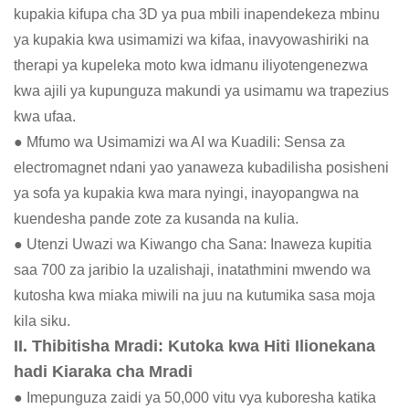
kupakia kifupa cha 3D ya pua mbili inapendekeza mbinu
ya kupakia kwa usimamizi wa kifaa, inavyowashiriki na
therapi ya kupeleka moto kwa idmanu iliyotengenezwa
kwa ajili ya kupunguza makundi ya usimamu wa trapezius
kwa ufaa.
● Mfumo wa Usimamizi wa AI wa Kuadili: Sensa za
electromagnet ndani yao yanaweza kubadilisha posisheni
ya sofa ya kupakia kwa mara nyingi, inayopangwa na
kuendesha pande zote za kusanda na kulia.
● Utenzi Uwazi wa Kiwango cha Sana: Inaweza kupitia
saa 700 za jaribio la uzalishaji, inatathmini mwendo wa
kutosha kwa miaka miwili na juu na kutumika sasa moja
kila siku.
II. Thibitisha Mradi: Kutoka kwa Hiti Ilionekana
hadi Kiaraka cha Mradi
● Imepunguza zaidi ya 50,000 vitu vya kuboresha katika