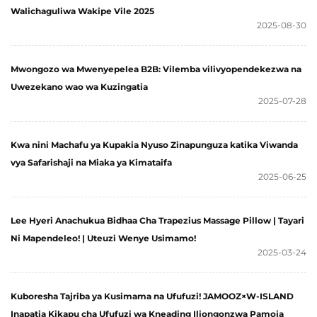
Walichaguliwa Wakipe Vile 2025
2025-08-30
Mwongozo wa Mwenyepelea B2B: Vilemba vilivyopendekezwa na
Uwezekano wao wa Kuzingatia
2025-07-28
Kwa nini Machafu ya Kupakia Nyuso Zinapunguza katika Viwanda
vya Safarishaji na Miaka ya Kimataifa
2025-06-25
Lee Hyeri Anachukua Bidhaa Cha Trapezius Massage Pillow | Tayari
Ni Mapendeleo! | Uteuzi Wenye Usimamo!
2025-03-24
Kuboresha Tajriba ya Kusimama na Ufufuzi! JAMOOZ×W-ISLAND
Inapatia Kikapu cha Ufufuzi wa Kneading Iliongonzwa Pamoja