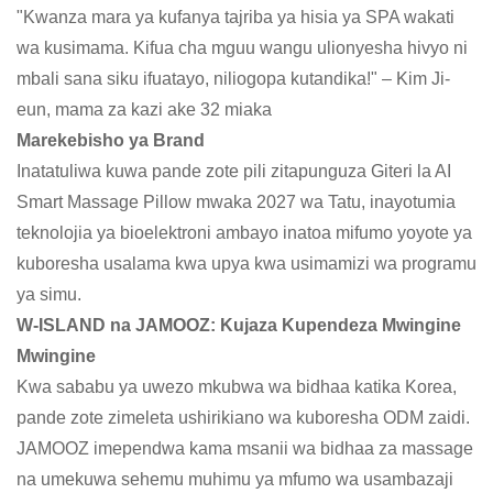
"Kwanza mara ya kufanya tajriba ya hisia ya SPA wakati
wa kusimama. Kifua cha mguu wangu ulionyesha hivyo ni
mbali sana siku ifuatayo, niliogopa kutandika!" – Kim Ji-
eun, mama za kazi ake 32 miaka
Marekebisho ya Brand
Inatatuliwa kuwa pande zote pili zitapunguza Giteri la AI
Smart Massage Pillow mwaka 2027 wa Tatu, inayotumia
teknolojia ya bioelektroni ambayo inatoa mifumo yoyote ya
kuboresha usalama kwa upya kwa usimamizi wa programu
ya simu.
W-ISLAND na JAMOOZ: Kujaza Kupendeza Mwingine
Mwingine
Kwa sababu ya uwezo mkubwa wa bidhaa katika Korea,
pande zote zimeleta ushirikiano wa kuboresha ODM zaidi.
JAMOOZ imependwa kama msanii wa bidhaa za massage
na umekuwa sehemu muhimu ya mfumo wa usambazaji