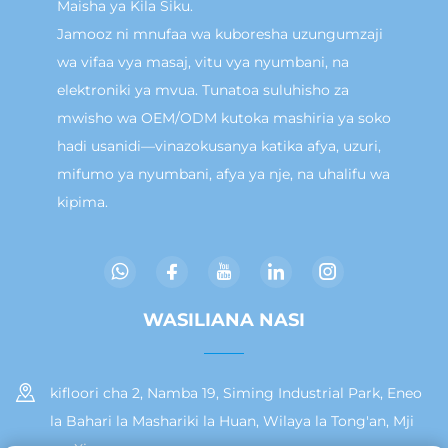
Maisha ya Kila Siku.
Jamooz ni mnufaa wa kuboresha uzungumzaji
wa vifaa vya masaj, vitu vya nyumbani, na
elektroniki ya mvua. Tunatoa suluhisho za
mwisho wa OEM/ODM kutoka mashiria ya soko
hadi usanidi—vinazokusanya katika afya, uzuri,
mifumo ya nyumbani, afya ya nje, na uhalifu wa
kipima.
WASILIANA NASI
kifloori cha 2, Namba 19, Siming Industrial Park, Eneo
la Bahari la Mashariki la Huan, Wilaya la Tong'an, Mji