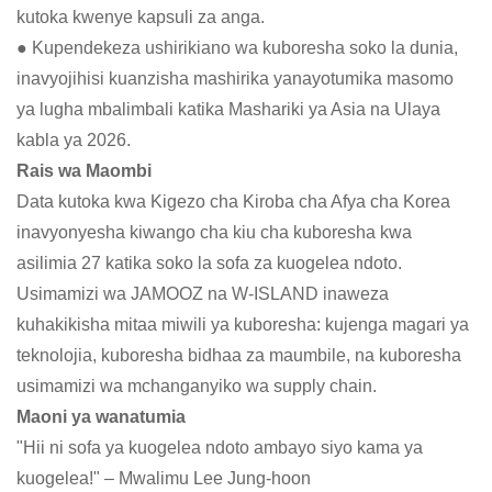
kutoka kwenye kapsuli za anga.
● Kupendekeza ushirikiano wa kuboresha soko la dunia,
inavyojihisi kuanzisha mashirika yanayotumika masomo
ya lugha mbalimbali katika Mashariki ya Asia na Ulaya
kabla ya 2026.
Rais wa Maombi
Data kutoka kwa Kigezo cha Kiroba cha Afya cha Korea
inavyonyesha kiwango cha kiu cha kuboresha kwa
asilimia 27 katika soko la sofa za kuogelea ndoto.
Usimamizi wa JAMOOZ na W-ISLAND inaweza
kuhakikisha mitaa miwili ya kuboresha: kujenga magari ya
teknolojia, kuboresha bidhaa za maumbile, na kuboresha
usimamizi wa mchanganyiko wa supply chain.
Maoni ya wanatumia
"Hii ni sofa ya kuogelea ndoto ambayo siyo kama ya
kuogelea!" – Mwalimu Lee Jung-hoon