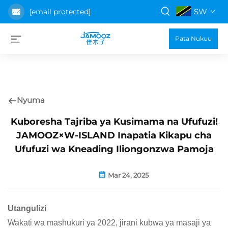
SW
[email protected]
Pata Nukuu
Nyuma
Kuboresha Tajriba ya Kusimama na Ufufuzi!
JAMOOZ×W-ISLAND Inapatia Kikapu cha
Ufufuzi wa Kneading Iliongonzwa Pamoja
Mar 24, 2025
Utangulizi
Wakati wa mashukuri ya 2022, jirani kubwa ya masaji ya