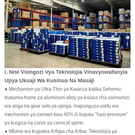
I. Nne Viongozi Vya Teknolojia Vinavyowafanyia
Upya Ukuaji Wa Kusinua Na Masaji
● Mechanism ya Ultra-Thin ya Kwanza katika Sehemu:
Inatumia frame za aluminum alloy ya kisasa cha usimamizi
wa anga na gear sets ya ujinga, inapunguza urefu wa
mechanism ya zamani kwa 40% ili kupata "hasi-pressure"
ya kuigiza na curve ya cervical spine.
● Mfumo wa Kupakia Kifupa cha Kifaa: Teknolojia ya