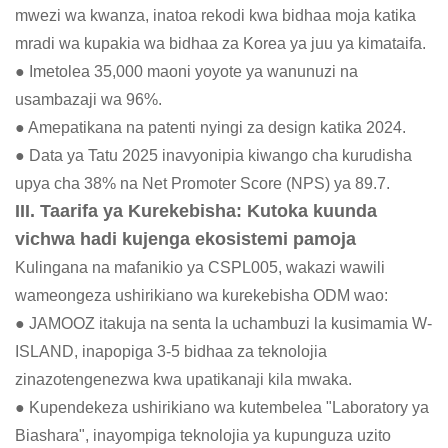
mwezi wa kwanza, inatoa rekodi kwa bidhaa moja katika
mradi wa kupakia wa bidhaa za Korea ya juu ya kimataifa.
● Imetolea 35,000 maoni yoyote ya wanunuzi na
usambazaji wa 96%.
● Amepatikana na patenti nyingi za design katika 2024.
● Data ya Tatu 2025 inavyonipia kiwango cha kurudisha
upya cha 38% na Net Promoter Score (NPS) ya 89.7.
III. Taarifa ya Kurekebisha: Kutoka kuunda
vichwa hadi kujenga ekosistemi pamoja
Kulingana na mafanikio ya CSPL005, wakazi wawili
wameongeza ushirikiano wa kurekebisha ODM wao:
● JAMOOZ itakuja na senta la uchambuzi la kusimamia W-
ISLAND, inapopiga 3-5 bidhaa za teknolojia
zinazotengenezwa kwa upatikanaji kila mwaka.
● Kupendekeza ushirikiano wa kutembelea "Laboratory ya
Biashara", inayompiga teknolojia ya kupunguza uzito