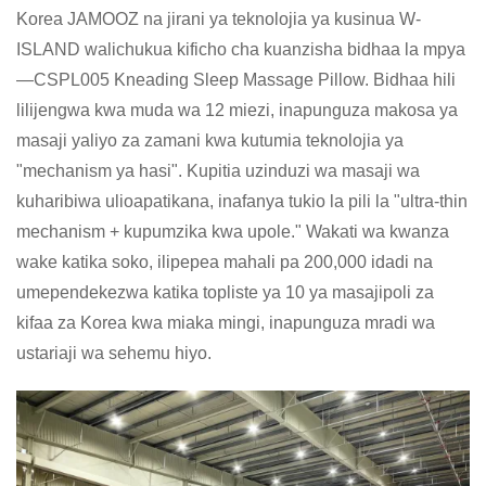
Korea JAMOOZ na jirani ya teknolojia ya kusinua W-
ISLAND walichukua kificho cha kuanzisha bidhaa la mpya
—CSPL005 Kneading Sleep Massage Pillow. Bidhaa hili
lilijengwa kwa muda wa 12 miezi, inapunguza makosa ya
masaji yaliyo za zamani kwa kutumia teknolojia ya
"mechanism ya hasi". Kupitia uzinduzi wa masaji wa
kuharibiwa ulioapatikana, inafanya tukio la pili la "ultra-thin
mechanism + kupumzika kwa upole." Wakati wa kwanza
wake katika soko, ilipepea mahali pa 200,000 idadi na
umependekezwa katika topliste ya 10 ya masajipoli za
kifaa za Korea kwa miaka mingi, inapunguza mradi wa
ustariaji wa sehemu hiyo.