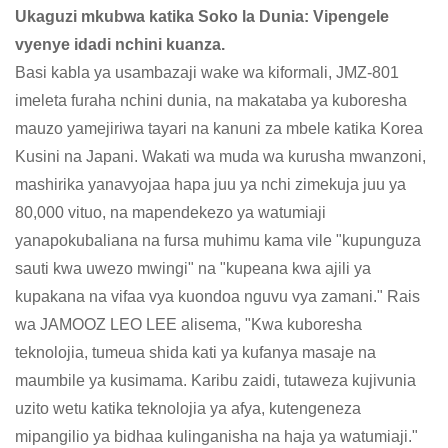
Ukaguzi mkubwa katika Soko la Dunia: Vipengele
vyenye idadi nchini kuanza.
Basi kabla ya usambazaji wake wa kiformali, JMZ-801
imeleta furaha nchini dunia, na makataba ya kuboresha
mauzo yamejiriwa tayari na kanuni za mbele katika Korea
Kusini na Japani. Wakati wa muda wa kurusha mwanzoni,
mashirika yanavyojaa hapa juu ya nchi zimekuja juu ya
80,000 vituo, na mapendekezo ya watumiaji
yanapokubaliana na fursa muhimu kama vile "kupunguza
sauti kwa uwezo mwingi" na "kupeana kwa ajili ya
kupakana na vifaa vya kuondoa nguvu vya zamani." Rais
wa JAMOOZ LEO LEE alisema, "Kwa kuboresha
teknolojia, tumeua shida kati ya kufanya masaje na
maumbile ya kusimama. Karibu zaidi, tutaweza kujivunia
uzito wetu katika teknolojia ya afya, kutengeneza
mipangilio ya bidhaa kulinganisha na haja ya watumiaji."