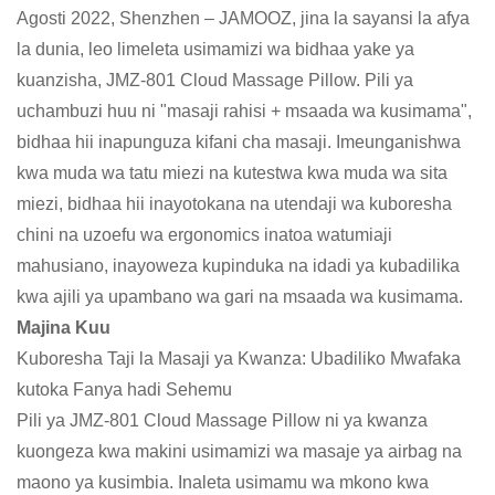
Agosti 2022, Shenzhen – JAMOOZ, jina la sayansi la afya
la dunia, leo limeleta usimamizi wa bidhaa yake ya
kuanzisha, JMZ-801 Cloud Massage Pillow. Pili ya
uchambuzi huu ni "masaji rahisi + msaada wa kusimama",
bidhaa hii inapunguza kifani cha masaji. Imeunganishwa
kwa muda wa tatu miezi na kutestwa kwa muda wa sita
miezi, bidhaa hii inayotokana na utendaji wa kuboresha
chini na uzoefu wa ergonomics inatoa watumiaji
mahusiano, inayoweza kupinduka na idadi ya kubadilika
kwa ajili ya upambano wa gari na msaada wa kusimama.
Majina Kuu
Kuboresha Taji la Masaji ya Kwanza: Ubadiliko Mwafaka
kutoka Fanya hadi Sehemu
Pili ya JMZ-801 Cloud Massage Pillow ni ya kwanza
kuongeza kwa makini usimamizi wa masaje ya airbag na
maono ya kusimbia. Inaleta usimamu wa mkono kwa