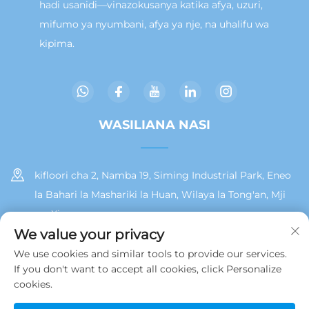
hadi usanidi—vinazokusanya katika afya, uzuri,
mifumo ya nyumbani, afya ya nje, na uhalifu wa
kipima.
WASILIANA NASI
kifloori cha 2, Namba 19, Siming Industrial Park, Eneo
la Bahari la Mashariki la Huan, Wilaya la Tong'an, Mji
wa Xiamen
We value your privacy
+86 13215929911
We use cookies and similar tools to provide our services.
If you don't want to accept all cookies, click Personalize
[email protected]
cookies.