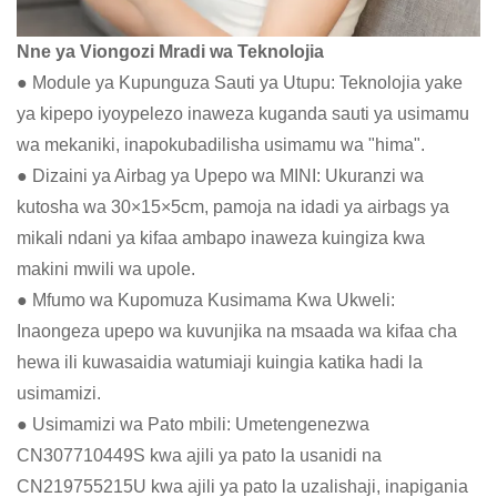
Nne ya Viongozi Mradi wa Teknolojia
● Module ya Kupunguza Sauti ya Utupu: Teknolojia yake
ya kipepo iyoypelezo inaweza kuganda sauti ya usimamu
wa mekaniki, inapokubadilisha usimamu wa "hima".
● Dizaini ya Airbag ya Upepo wa MINI: Ukuranzi wa
kutosha wa 30×15×5cm, pamoja na idadi ya airbags ya
mikali ndani ya kifaa ambapo inaweza kuingiza kwa
makini mwili wa upole.
● Mfumo wa Kupomuza Kusimama Kwa Ukweli:
Inaongeza upepo wa kuvunjika na msaada wa kifaa cha
hewa ili kuwasaidia watumiaji kuingia katika hadi la
usimamizi.
● Usimamizi wa Pato mbili: Umetengenezwa
CN307710449S kwa ajili ya pato la usanidi na
CN219755215U kwa ajili ya pato la uzalishaji, inapigania