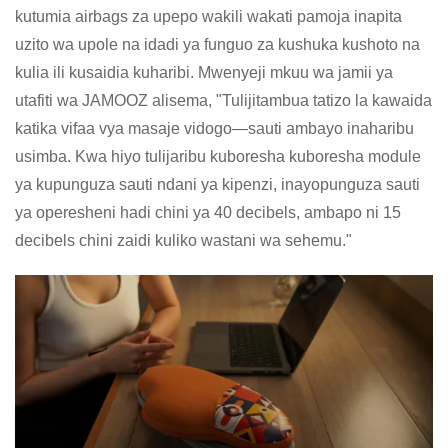
kutumia airbags za upepo wakili wakati pamoja inapita
uzito wa upole na idadi ya funguo za kushuka kushoto na
kulia ili kusaidia kuharibi. Mwenyeji mkuu wa jamii ya
utafiti wa JAMOOZ alisema, "Tulijitambua tatizo la kawaida
katika vifaa vya masaje vidogo—sauti ambayo inaharibu
usimba. Kwa hiyo tulijaribu kuboresha kuboresha module
ya kupunguza sauti ndani ya kipenzi, inayopunguza sauti
ya operesheni hadi chini ya 40 decibels, ambapo ni 15
decibels chini zaidi kuliko wastani wa sehemu."