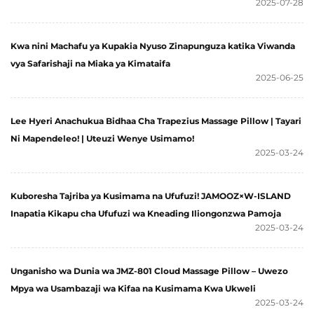
2025-07-28
Kwa nini Machafu ya Kupakia Nyuso Zinapunguza katika Viwanda
vya Safarishaji na Miaka ya Kimataifa
2025-06-25
Lee Hyeri Anachukua Bidhaa Cha Trapezius Massage Pillow | Tayari
Ni Mapendeleo! | Uteuzi Wenye Usimamo!
2025-03-24
Kuboresha Tajriba ya Kusimama na Ufufuzi! JAMOOZ×W-ISLAND
Inapatia Kikapu cha Ufufuzi wa Kneading Iliongonzwa Pamoja
2025-03-24
Unganisho wa Dunia wa JMZ-801 Cloud Massage Pillow – Uwezo
Mpya wa Usambazaji wa Kifaa na Kusimama Kwa Ukweli
2025-03-24