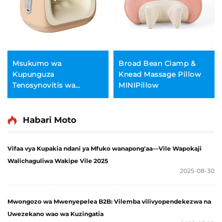
Msukumo wa
Broad Bean Clamp &
Kupunguza
Knead Massage Pillow
Tenosynovitis wa
MINIPillow
Mikono
Habari Moto
Vifaa vya Kupakia ndani ya Mfuko wanapong'aa—Vile Wapokaji
Walichaguliwa Wakipe Vile 2025
2025-08-30
Mwongozo wa Mwenyepelea B2B: Vilemba vilivyopendekezwa na
Uwezekano wao wa Kuzingatia