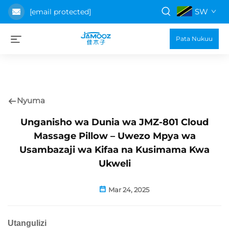
SW
[email protected]
Pata Nukuu
Nyuma
Unganisho wa Dunia wa JMZ-801 Cloud
Massage Pillow – Uwezo Mpya wa
Usambazaji wa Kifaa na Kusimama Kwa
Ukweli
Mar 24, 2025
Utangulizi