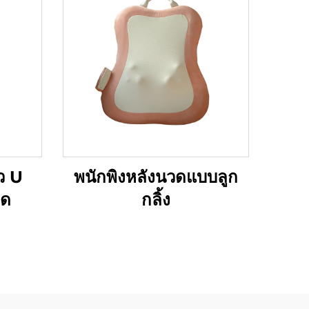
ว U
พนักพิงหลังนวดแบบลูก
วด
กลิ้ง