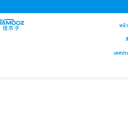
หน้
ส
เคสปร