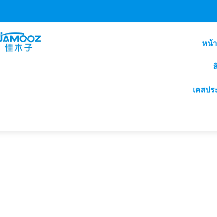
หน้
ส
เคสปร