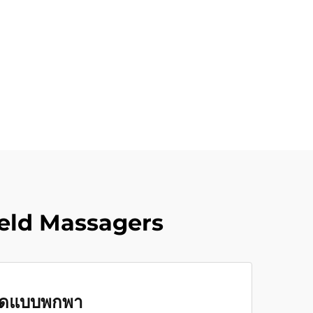
held Massagers
งนวดแบบพกพา