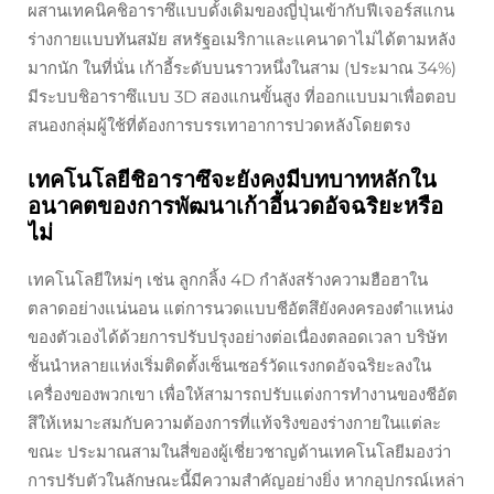
ผสานเทคนิคชิอาราซึแบบดั้งเดิมของญี่ปุ่นเข้ากับฟีเจอร์สแกน
ร่างกายแบบทันสมัย สหรัฐอเมริกาและแคนาดาไม่ได้ตามหลัง
มากนัก ในที่นั่น เก้าอี้ระดับบนราวหนึ่งในสาม (ประมาณ 34%)
มีระบบชิอาราซึแบบ 3D สองแกนขั้นสูง ที่ออกแบบมาเพื่อตอบ
สนองกลุ่มผู้ใช้ที่ต้องการบรรเทาอาการปวดหลังโดยตรง
เทคโนโลยีชิอาราซึจะยังคงมีบทบาทหลักใน
อนาคตของการพัฒนาเก้าอี้นวดอัจฉริยะหรือ
ไม่
เทคโนโลยีใหม่ๆ เช่น ลูกกลิ้ง 4D กำลังสร้างความฮือฮาใน
ตลาดอย่างแน่นอน แต่การนวดแบบชีอัตสึยังคงครองตำแหน่ง
ของตัวเองได้ด้วยการปรับปรุงอย่างต่อเนื่องตลอดเวลา บริษัท
ชั้นนำหลายแห่งเริ่มติดตั้งเซ็นเซอร์วัดแรงกดอัจฉริยะลงใน
เครื่องของพวกเขา เพื่อให้สามารถปรับแต่งการทำงานของชีอัต
สึให้เหมาะสมกับความต้องการที่แท้จริงของร่างกายในแต่ละ
ขณะ ประมาณสามในสี่ของผู้เชี่ยวชาญด้านเทคโนโลยีมองว่า
การปรับตัวในลักษณะนี้มีความสำคัญอย่างยิ่ง หากอุปกรณ์เหล่า