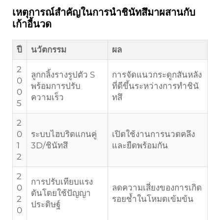
เหตุการณ์สำคัญในการนำชินัทสึมาผสานกับ
เก้าอี้นวด
ปี
นวัตกรรม
ผล
2
ลูกกลิ้งรางรูปตัว S
การจัดแนวกระดูกสันหลัง
0
พร้อมการปรับ
ที่ดีขึ้นระหว่างการทำชินั
0
ความเร็ว
ทสึ
5
2
0
ระบบไฮบริดแกนคู่
เปิดใช้งานการนวดคลึง
1
3D/ชินัทสึ
และยืดพร้อมกัน
2
2
การปรับเทียบแรง
0
ลดความเสี่ยงของการเกิด
ดันโดยใช้ปัญญา
2
รอยช้ำในโหมดเข้มข้น
ประดิษฐ์
0