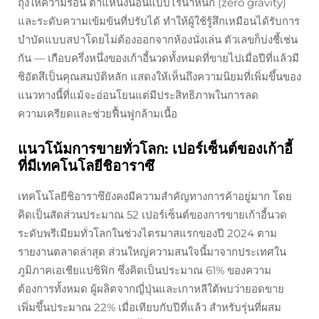
ถุงให้ความร้อน ตำแหน่งนอนแบบไร้น้ำหนัก (zero gravity)
และระดับความเข้มข้นที่ปรับได้ ทำให้ผู้ใช้รู้สึกเหมือนได้รับการ
บำบัดแบบสปาโดยไม่ต้องออกจากห้องนั่งเล่น ตัวเลขก็บ่งชี้เช่น
กัน — เกือบครึ่งหนึ่งของเก้าอี้นวดทั้งหมดที่ขายไปเมื่อปีที่แล้วมี
ชิอัตสึเป็นคุณสมบัติหลัก แสดงให้เห็นถึงความนิยมที่เพิ่มขึ้นของ
แนวทางนี้ที่แม้จะอ่อนโยนแต่มีประสิทธิภาพในการลด
ความเครียดและช่วยฟื้นฟูกล้ามเนื้อ
แนวโน้มการขายทั่วโลก: เปอร์เซ็นต์ของเก้าอี้
ที่มีเทคโนโลยีชิอาราซึ
เทคโนโลยีชิอาราซึยังคงมีความสำคัญทางการค้าอยู่มาก โดย
คิดเป็นสัดส่วนประมาณ 52 เปอร์เซ็นต์ของการขายเก้าอี้นวด
ระดับพรีเมียมทั่วโลกในช่วงไตรมาสแรกของปี 2024 ตาม
รายงานตลาดล่าสุด ส่วนใหญ่ความสนใจนี้มาจากประเทศใน
ภูมิภาคเอเชียแปซิฟิก ซึ่งคิดเป็นประมาณ 61% ของความ
ต้องการทั้งหมด ผู้ผลิตจากญี่ปุ่นและเกาหลีใต้พบว่ายอดขาย
เพิ่มขึ้นประมาณ 22% เมื่อเทียบกับปีที่แล้ว สำหรับรุ่นที่ผสม