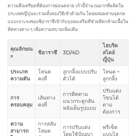
ความตึงเครียดที่ต้องการผ่อนคลาย เก้าอี้จำนวนมากที่ผลิตใน
ประเทศญี่ปุ่นจะรวมทั้งสองวิธีเข้าด้วยกัน โดยผสมผสานจุดกด
แบบเจาะจงของชิอาราซึเข้ากับถุงลมเสริมที่ช่วยยืดกล้ามเนื้อใน
ทิศทางต่าง ๆ เพื่อความสบายเพิ่มเติม
ไฮบริด
คุณลักษณ
ชิอาราซึ
3D/4D
สไตล์
ะ
ญี่ปุ่น
ประเภท
โหนด
ลูกกลิ้งแบบปรับ
โหนด +
ความดัน
คงที่
ตัวได้
ลูกกลิ้ง
ปรับแต่ง
การติดตาม
การ
เส้นทาง
โซนได้
แนวกระดูกสัน
ครอบคลุม
คงที่
ตาม
หลังเต็มรูปแบบ
ต้องการ
ความ
การสลับ
การปรับแต่ง
พรีเซ็ต
สามารถ
โหมด
โดยใช้ปัญญา
แบบไฮ