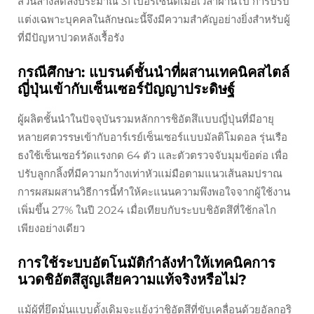
ส่วนล่างลดลงประมาณ 31 เปอร์เซ็นต์เมื่อเวลาผ่านไป การปรับ
แต่งเฉพาะบุคคลในลักษณะนี้จึงมีความสำคัญอย่างยิ่งสำหรับผู้
ที่มีปัญหาปวดหลังเรื้อรัง
กรณีศึกษา: แบรนด์ชั้นนำที่ผสานเทคนิคสไตล์
ญี่ปุ่นเข้ากับเซ็นเซอร์ปัญญาประดิษฐ์
ผู้ผลิตชั้นนำในปัจจุบันรวมหลักการชิอัตสึแบบญี่ปุ่นที่มีอายุ
หลายศตวรรษเข้ากับอาร์เรย์เซ็นเซอร์แบบมัลติโมดอล รุ่นเรือ
ธงใช้เซ็นเซอร์วัดแรงกด 64 ตัว และตัวตรวจจับมุมข้อต่อ เพื่อ
ปรับลูกกลิ้งที่มีความกว้างเท่าหัวแม่มือตามแนวเส้นลมปราณ
การผสมผสานวิธีการนี้ทำให้คะแนนความพึงพอใจจากผู้ใช้งาน
เพิ่มขึ้น 27% ในปี 2024 เมื่อเทียบกับระบบชิอัตสึที่ใช้กลไก
เพียงอย่างเดียว
การใช้ระบบอัตโนมัติกำลังทำให้เทคนิคการ
นวดชิอัตสึสูญเสียความแท้จริงหรือไม่?
แม้ผู้ที่ยึดมั่นแบบดั้งเดิมจะแย้งว่าชิอัตสึที่ขับเคลื่อนด้วยอัลกอริ