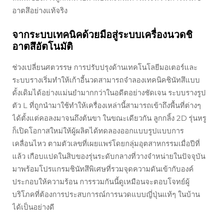
อาตสึอย่างแท้จริง
จากระบบเทคนิคด้วยมือสู่ระบบเครื่องนวดชิ
อาตสึอัตโนมัติ
ช่วงเปลี่ยนศตวรรษ การปรับปรุงด้านเทคโนโลยีมอเตอร์และ
ระบบรางเริ่มทำให้เก้าอี้นวดสามารถจำลองเทคนิคชินัทสึแบบ
ดั้งเดิมได้อย่างแม่นยำมากกว่าในอดีตอย่างชัดเจน ระบบรางรูป
ตัว L ที่ถูกนำมาใช้ทำให้เครื่องเหล่านี้สามารถเข้าถึงพื้นที่ต่างๆ
ได้ตั้งแต่คอลงมาจนถึงต้นขา ในขณะเดียวกัน ลูกกลิ้ง 2D รุ่นหรู
ก็เปิดโอกาสใหม่ให้ผู้ผลิตได้ทดลองออกแบบรูปแบบการ
เคลื่อนไหว ตามตัวเลขที่เผยแพร่โดยกลุ่มอุตสาหกรรมเมื่อปีที่
แล้ว เกือบแปดในสิบของรุ่นระดับกลางที่วางจำหน่ายในปัจจุบัน
มาพร้อมโปรแกรมชินัทสึพิเศษที่รวมจุดความดันเข้ากับองค์
ประกอบให้ความร้อน การรวมกันนี้ดูเหมือนจะตอบโจทย์ผู้
บริโภคที่ต้องการประสบการณ์การนวดแบบญี่ปุ่นแท้ๆ ในบ้าน
ได้เป็นอย่างดี