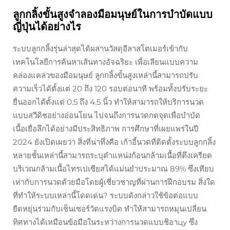
ลูกกลิ้งขั้นสูงจำลองมือมนุษย์ในการบำบัดแบบ
ญี่ปุ่นได้อย่างไร
ระบบลูกกลิ้งรุ่นล่าสุดได้ผสานวัสดุอีลาสโตเมอร์เข้ากับ
เทคโนโลยีการค้นหาเส้นทางอัจฉริยะ เพื่อเลียนแบบความ
คล่องแคล่วของมือมนุษย์ ลูกกลิ้งขั้นสูงเหล่านี้สามารถปรับ
ความเร็วได้ตั้งแต่ 20 ถึง 120 รอบต่อนาที พร้อมทั้งปรับระยะ
ยื่นออกได้ตั้งแต่ 0.5 ถึง 4.5 นิ้ว ทำให้สามารถให้บริการนวด
แบบสวีดิชอย่างอ่อนโยน ไปจนถึงการนวดกดจุดเพื่อบำบัด
เนื้อเยื่อลึกได้อย่างมีประสิทธิภาพ การศึกษาที่เผยแพร่ในปี
2024 ยังเปิดเผยว่า สิ่งที่น่าทึ่งคือ เก้าอี้นวดที่ติดตั้งระบบลูกกลิ้ง
หลายชั้นเหล่านี้สามารถระบุตำแหน่งก้อนกล้ามเนื้อที่ตึงเครียด
บริเวณกล้ามเนื้อไทรเปเซียสได้แม่นยำประมาณ 89% ซึ่งเทียบ
เท่ากับการนวดด้วยมือโดยผู้เชี่ยวชาญที่ผ่านการฝึกอบรม สิ่งใด
ที่ทำให้ระบบเหล่านี้โดดเด่น? ระบบดังกล่าวใช้ข้อต่อแบบ
ยืดหยุ่นร่วมกับเซ็นเซอร์วัดแรงบิด ทำให้สามารถหมุนเปลี่ยน
ทิศทางได้เหมือนข้อมือในระหว่างการนวดแบบชิอาцу ซึ่ง