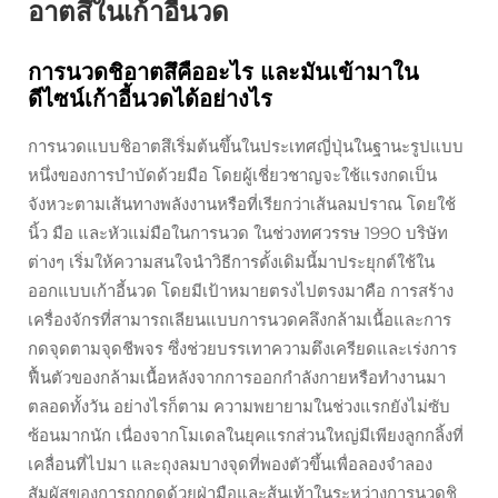
อาตสึในเก้าอี้นวด
การนวดชิอาตสึคืออะไร และมันเข้ามาใน
ดีไซน์เก้าอี้นวดได้อย่างไร
การนวดแบบชิอาตสึเริ่มต้นขึ้นในประเทศญี่ปุ่นในฐานะรูปแบบ
หนึ่งของการบำบัดด้วยมือ โดยผู้เชี่ยวชาญจะใช้แรงกดเป็น
จังหวะตามเส้นทางพลังงานหรือที่เรียกว่าเส้นลมปราณ โดยใช้
นิ้ว มือ และหัวแม่มือในการนวด ในช่วงทศวรรษ 1990 บริษัท
ต่างๆ เริ่มให้ความสนใจนำวิธีการดั้งเดิมนี้มาประยุกต์ใช้ใน
ออกแบบเก้าอี้นวด โดยมีเป้าหมายตรงไปตรงมาคือ การสร้าง
เครื่องจักรที่สามารถเลียนแบบการนวดคลึงกล้ามเนื้อและการ
กดจุดตามจุดชีพจร ซึ่งช่วยบรรเทาความตึงเครียดและเร่งการ
ฟื้นตัวของกล้ามเนื้อหลังจากการออกกำลังกายหรือทำงานมา
ตลอดทั้งวัน อย่างไรก็ตาม ความพยายามในช่วงแรกยังไม่ซับ
ซ้อนมากนัก เนื่องจากโมเดลในยุคแรกส่วนใหญ่มีเพียงลูกกลิ้งที่
เคลื่อนที่ไปมา และถุงลมบางจุดที่พองตัวขึ้นเพื่อลองจำลอง
สัมผัสของการถูกกดด้วยฝ่ามือและส้นเท้าในระหว่างการนวดชิ