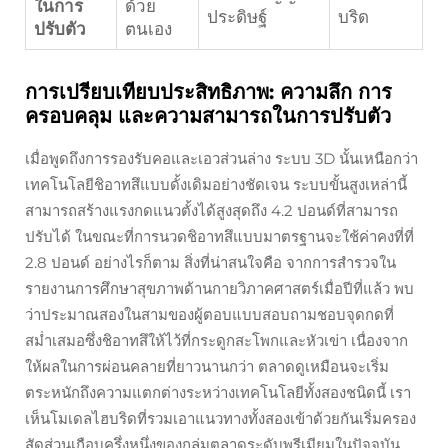
ในการ
ด้วย
ประดิษฐ์
บริด
ปรับตัว
ตนเอง
การเปรียบเทียบประสิทธิภาพ: ความลึก การ
ครอบคลุม และความสามารถในการปรับตัว
เมื่อพูดถึงการรองรับคอและเอวส่วนล่าง ระบบ 3D นั้นเหนือกว่า
เทคโนโลยีชิอาทสึแบบดั้งเดิมอย่างชัดเจน ระบบขั้นสูงเหล่านี้
สามารถสร้างแรงกดแนวตั้งได้สูงสุดถึง 4.2 ปอนด์ที่สามารถ
ปรับได้ ในขณะที่การนวดชิอาทสึแบบมาตรฐานจะใช้ค่าคงที่ที่
2.8 ปอนด์ อย่างไรก็ตาม สิ่งที่น่าสนใจคือ จากการสำรวจใน
รายงานการศึกษาสุขภาพด้านกายวิภาคศาสตร์เมื่อปีที่แล้ว พบ
ว่าประมาณสองในสามของผู้ตอบแบบสอบถามชอบจุดกดที่
สม่ำเสมอซึ่งชิอาทสึให้ไว้ที่กระดูกสะโพกและหัวเข่า เนื่องจาก
ให้ผลในการผ่อนคลายที่ยาวนานกว่า ตลาดดูเหมือนจะเริ่ม
ตระหนักถึงความแตกต่างระหว่างเทคโนโลยีทั้งสองชนิดนี้ เรา
เห็นโมเดลไฮบริดที่รวมเอาแนวทางทั้งสองเข้าด้วยกันเริ่มครอง
สัดส่วนเกือบครึ่งหนึ่งของกลุ่มตลาดระดับพรีเมียมในปัจจุบัน