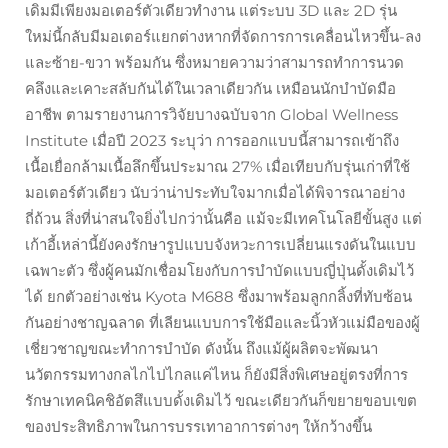
เดิมมีเพียงมอเตอร์ตัวเดียวทำงาน แต่ระบบ 3D และ 2D รุ่น
ใหม่นี้กลับมีมอเตอร์แยกต่างหากที่จัดการการเคลื่อนไหวขึ้น-ลง
และซ้าย-ขวา พร้อมกัน ซึ่งหมายความว่าสามารถทำการนวด
คลึงและเคาะสลับกันได้ในเวลาเดียวกัน เหมือนนักบำบัดมือ
อาชีพ ตามรายงานการวิจัยบางฉบับจาก Global Wellness
Institute เมื่อปี 2023 ระบุว่า การออกแบบนี้สามารถเข้าถึง
เนื้อเยื่อกล้ามเนื้อลึกขึ้นประมาณ 27% เมื่อเทียบกับรุ่นเก่าที่ใช้
มอเตอร์ตัวเดียว นับว่าน่าประทับใจมากเมื่อได้พิจารณาอย่าง
ถี่ถ้วน สิ่งที่น่าสนใจยิ่งไปกว่านั้นคือ แม้จะมีเทคโนโลยีขั้นสูง แต่
เก้าอี้เหล่านี้ยังคงรักษารูปแบบจังหวะการเปลี่ยนแรงดันในแบบ
เฉพาะตัว ซึ่งผู้คนมักเชื่อมโยงกับการบำบัดแบบญี่ปุ่นดั้งเดิมไว้
ได้ ยกตัวอย่างเช่น Kyota M688 ซึ่งมาพร้อมลูกกลิ้งที่ทับซ้อน
กันอย่างชาญฉลาด ที่เลียนแบบการใช้มือและนิ้วหัวแม่มือของผู้
เชี่ยวชาญขณะทำการบำบัด ดังนั้น ถึงแม้ผู้ผลิตจะพัฒนา
นวัตกรรมทางกลไกไปไกลแค่ไหน ก็ยังมีสิ่งพิเศษอยู่ตรงที่การ
รักษาเทคนิคชิอัตสึแบบดั้งเดิมไว้ ขณะเดียวกันก็ขยายขอบเขต
ของประสิทธิภาพในการบรรเทาอาการต่างๆ ให้กว้างขึ้น