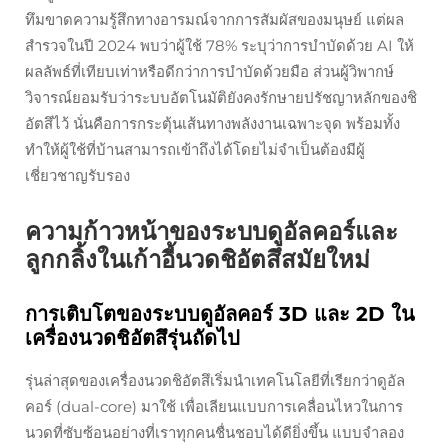
ทึมขาดความรู้สึกทางอารมณ์จากการสัมผัสของมนุษย์ แต่ผล
สำรวจในปี 2024 พบว่าผู้ใช้ 78% ระบุว่าการบำบัดด้วย AI ให้
ผลลัพธ์ที่เทียบเท่าหรือดีกว่าการบำบัดด้วยมือ ส่วนผู้วิพากษ์
วิจารณ์ยอมรับว่าระบบอัตโนมัติยังคงรักษายปรัชญาหลักของชิ
อัตสึไว้ นั่นคือการกระตุ้นเส้นทางพลังงานเฉพาะจุด พร้อมทั้ง
ทำให้ผู้ใช้ที่บ้านสามารถเข้าถึงได้โดยไม่จำเป็นต้องมีผู้
เชี่ยวชาญรับรอง
ความก้าวหน้าของระบบดูอัลคอร์และ
ลูกกลิ้งในเก้าอี้นวดชิอัตสึสมัยใหม่
การเติบโตของระบบดูอัลคอร์ 3D และ 2D ใน
เครื่องนวดชิอัตสึรุ่นถัดไป
รุ่นล่าสุดของเครื่องนวดชิอัตสึเริ่มนำเทคโนโลยีที่เรียกว่าดูอัล
คอร์ (dual-core) มาใช้ เพื่อเลียนแบบการเคลื่อนไหวในการ
นวดที่ซับซ้อนอย่างที่เราทุกคนชื่นชอบได้ดียิ่งขึ้น แบบจำลอง