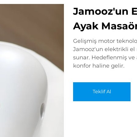
Jamooz'un El
Ayak Masaörü
Gelişmiş motor teknoloj
Jamooz'un elektrikli el
sunar. Hedeflenmiş ve ayarlanab
konfor haline gelir.
Teklif Al