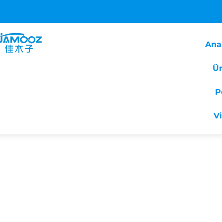
Ana
Ür
P
V