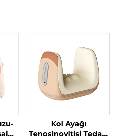
uzu-
Kol Ayağı
aj
Tenosinovitisi Tedavi