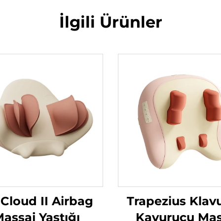
İlgili Ürünler
 Cloud II Airbag
Trapezius Klav
assaj Yastığı
Kavurucu Mas