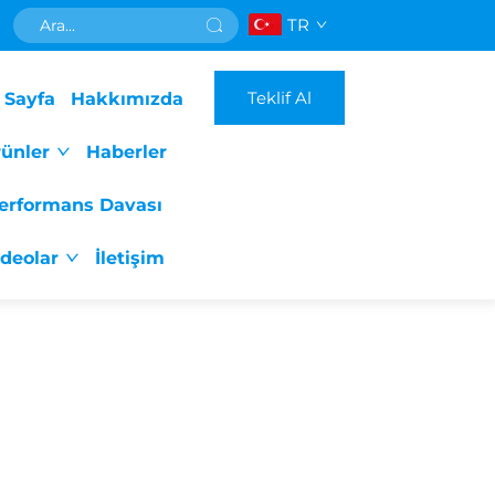
TR
Teklif Al
 Sayfa
Hakkımızda
ünler
Haberler
erformans Davası
ideolar
İletişim