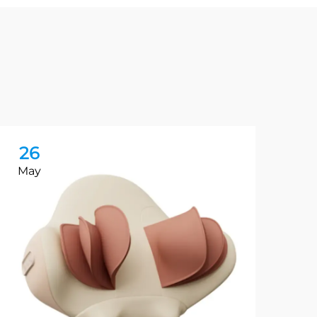
26
2
May
Ma