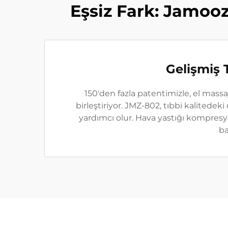
Eşsiz Fark: Jamooz
Gelişmiş 
150'den fazla patentimizle, el massaj
birleştiriyor. JMZ-802, tıbbi kalitedeki
yardımcı olur. Hava yastığı kompresy
ba