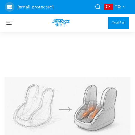
TR
[email protected]
Teklif Al