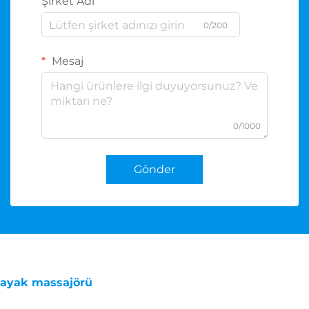
Şirket Adı
0/200
Mesaj
0/1000
Gönder
ayak massajörü