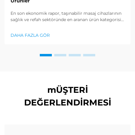
Ürünler
En son ekonomik rapor, taşınabilir masaj cihazlarının
sağlık ve refah sektöründe en aranan ürün kategorisi
olduğunu gösterdi ve gevşeklik ürünlerine karşı
büyük bir talep ortaya çıkıyor. Dağıtım şirketleri zaten
DAHA FAZLA GÖR
anladı ki...
mÜŞTERİ
DEĞERLENDİRMESİ