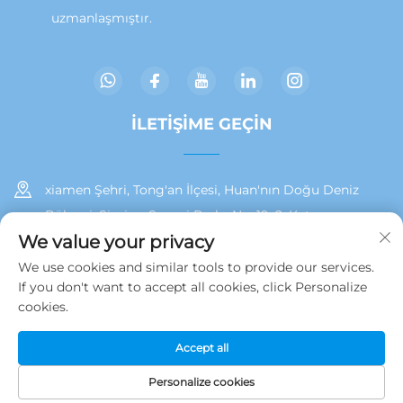
uzmanlaşmıştır.
İLETIŞIME GEÇIN
xiamen Şehri, Tong'an İlçesi, Huan'nın Doğu Deniz
Bölgesi, Siming Sanayi Parkı, No. 19, 2. Kat
We value your privacy
+86 13215929911
We use cookies and similar tools to provide our services.
If you don't want to accept all cookies, click Personalize
[email protected]
cookies.
Accept all
Telif hakkı © 2025 Jamooz (Xiamen) Technology Co., Ltd.
tarafından sahiplenilmiştir.
Gizlilik Politikası
Personalize cookies