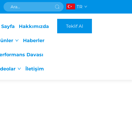
TR
Teklif Al
 Sayfa
Hakkımızda
ünler
Haberler
erformans Davası
ideolar
İletişim