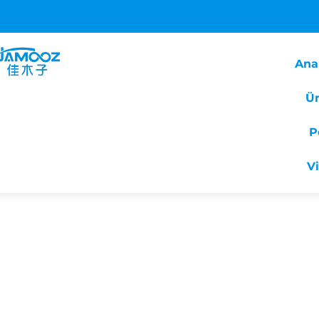
Ana
Ür
P
V