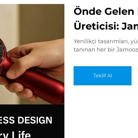
Önde Gelen 
Üreticisi: J
Yenilikçi tasarımları, yük
tanınan her bir Jamooz 
Teklif Al