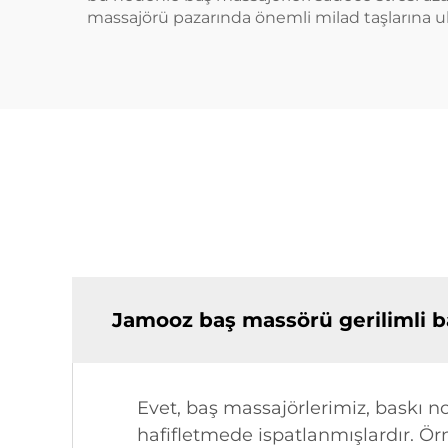
massajörü pazarında önemli milad taşlarına u
Jamooz baş massörü gerilimli baş
Evet, baş massajörlerimiz, baskı n
hafifletmede ispatlanmışlardır. Örn