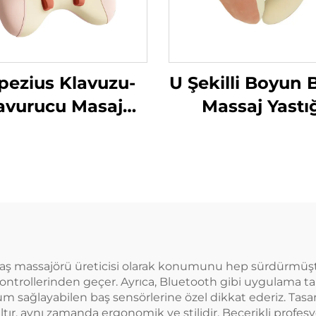
pezius Klavuzu-
U Şekilli Boyun B
avurucu Masaj
Massaj Yastı
Yastığı
aş massajörü üreticisi olarak konumunu hep sürdürmüştü
ntrollerinden geçer. Ayrıca, Bluetooth gibi uygulama tara
m sağlayabilen baş sensörlerine özel dikkat ederiz. Tasarı
tır, aynı zamanda ergonomik ve stilidir. Becerikli profesyo