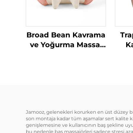
Broad Bean Kavrama
Tra
ve Yoğurma Massaj
K
Yastığı MINIPillow
Jamooz, gelenekleri korurken en üst düzey b
son montaja kadar tüm aşamalar sert kalite ko
genişlemesine ve kullanıcının baş şekline uyu
bu nedenle baş massajörleri sadece stresi azal