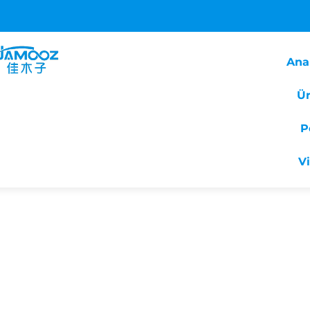
Ana
Ür
P
V