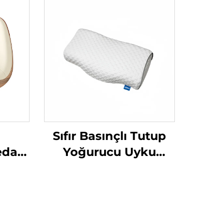
Sıfır Basınçlı Tutup
edavi
Yoğurucu Uyku
ma
Yastığı