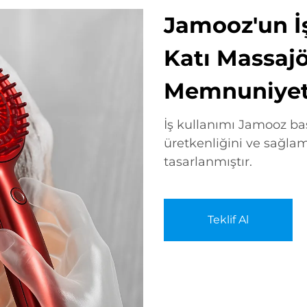
Jamooz'un İş
Katı Massajö
Memnuniyetin
İş kullanımı Jamooz baş
üretkenliğini ve sağlam
tasarlanmıştır.
Teklif Al