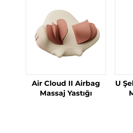
Air Cloud II Airbag
U Şe
Massaj Yastığı
M