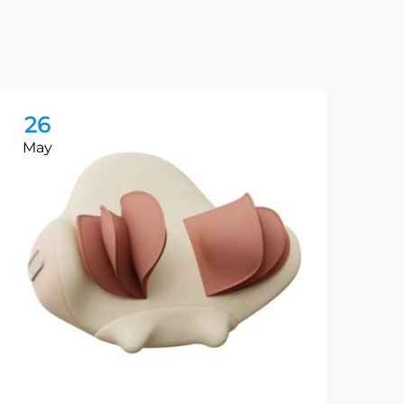
26
2
May
Ma