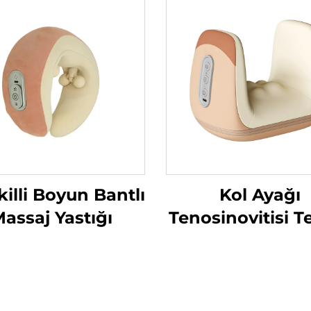
killi Boyun Bantlı
Kol Ayağı
assaj Yastığı
Tenosinovitisi T
Hava Sıkıştır
Massörü