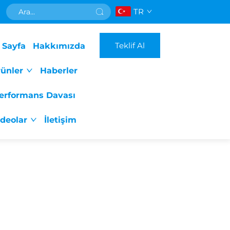
TR
Teklif Al
 Sayfa
Hakkımızda
ünler
Haberler
erformans Davası
ideolar
İletişim