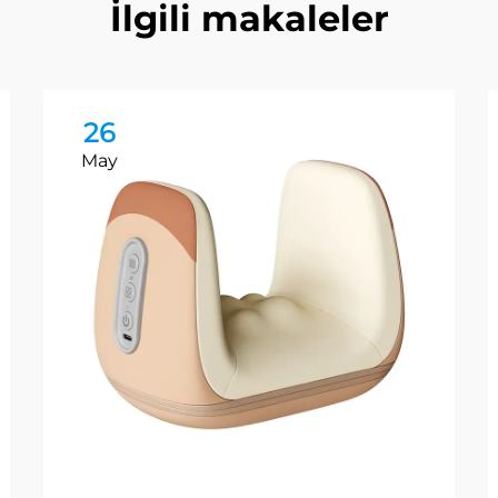
İlgili makaleler
26
May