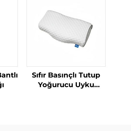
antlı
Sıfır Basınçlı Tutup
ğı
Yoğurucu Uyku
Yastığı