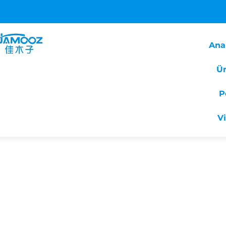
Ana
Ür
P
V