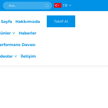
TR
Teklif Al
 Sayfa
Hakkımızda
ünler
Haberler
erformans Davası
ideolar
İletişim