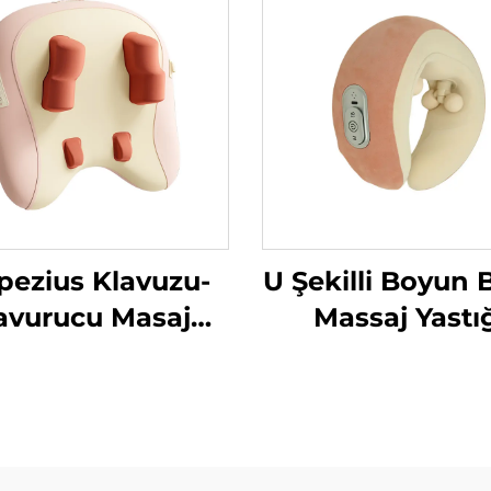
pezius Klavuzu-
U Şekilli Boyun B
avurucu Masaj
Massaj Yastı
Yastığı