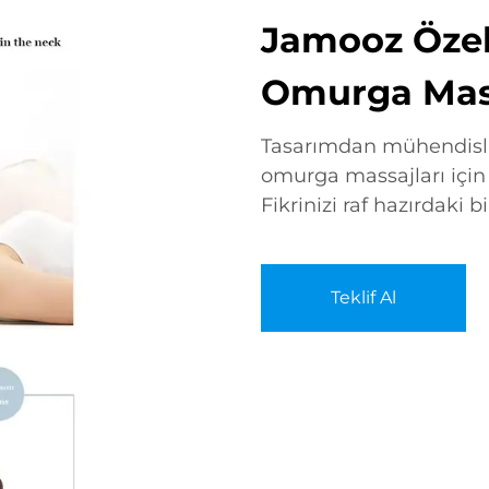
Jamooz Öze
Omurga Mas
Tasarımdan mühendisli
omurga massajları için
Fikrinizi raf hazırdaki 
Teklif Al