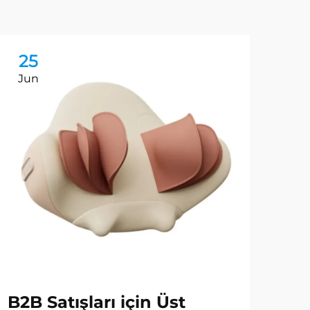
25
2
Jun
Au
B2B Satışları için Üst
Ofi