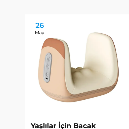
26
May
Yaşlılar İçin Bacak