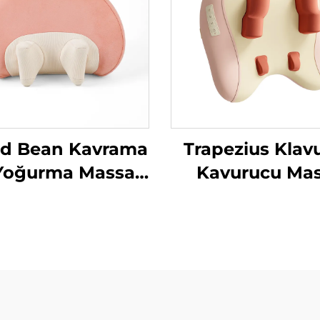
ad Bean Kavrama
Trapezius Klav
Yoğurma Massaj
Kavurucu Mas
tığı MINIPillow
Yastığı