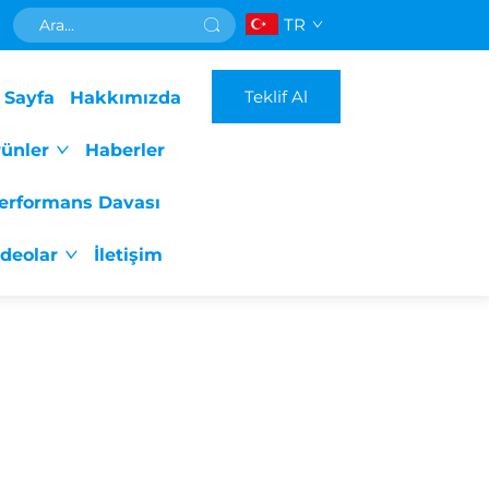
TR
Teklif Al
 Sayfa
Hakkımızda
ünler
Haberler
erformans Davası
ideolar
İletişim