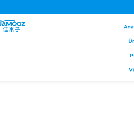
Ana
Ür
P
V