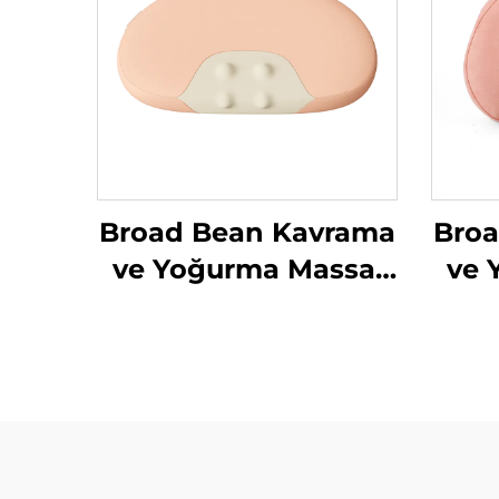
Broad Bean Kavrama
Bro
ve Yoğurma Massaj
ve 
Yastığı
Yas