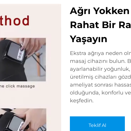
Ağrı Yokken 
Rahat Bir R
Yaşayın
Ekstra ağrıya neden ol
masaj cihazını bulun. B
ayarlanabilir yoğunluk,
üretilmiş cihazları göz
ameliyat sonrası hassa
olduğunda, konforlu ve 
keşfedin.
Teklif Al