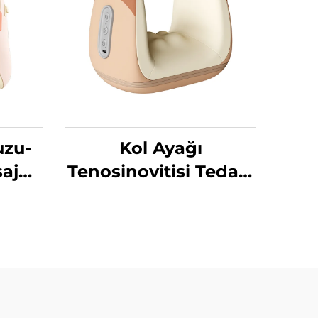
uzu-
Kol Ayağı
aj
Tenosinovitisi Tedavi
Hava Sıkıştırma
Massörü