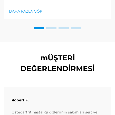
için fırsatlarla karşılaşıyor. Doğu Asya ülkeleri
arasındaki değişen ticaret dinamiklerini yönetirken
DAHA FAZLA GÖR
birçok firma, güvenilir ortaklar bulma konusunda
zorlanıyor. Aşağıdaki...
mÜŞTERİ
DEĞERLENDİRMESİ
Robert F.
Osteoartrit hastalığı dizlerimin sabahları sert ve