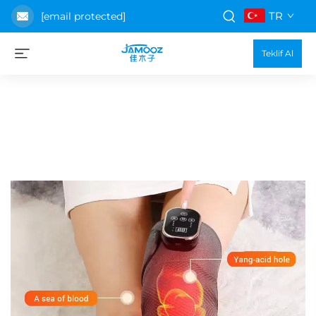
TR
[email protected]
Teklif Al