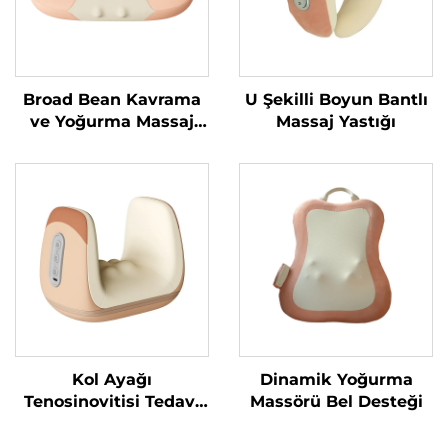
Broad Bean Kavrama
U Şekilli Boyun Bantlı
ve Yoğurma Massaj
Massaj Yastığı
Yastığı
Kol Ayağı
Dinamik Yoğurma
Tenosinovitisi Tedavi
Massörü Bel Desteği
Hava Sıkıştırma
Massörü