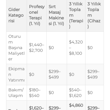
3 Yıllık
3 Yıllık
Profesy
Sırt
Gider
Topla
Topla
onel
Masaj
Katego
m
m
Terapi
Makine
risi
(Terapi
(Cihaz
(1. Yıl)
si (1. Yıl)
)
)
Oturu
m
$4,320
$1,440–
Başına
$0
–
$0
$2,700
Maliyetl
$8,100
er
Ekipma
$299–
$299–
n
$0
$0
$499
$499
Yatırımı
Bakım/
$180–
$540–
$0
$0
Ulaşım
$540
$1,620
$4,860
$1,620–
$299–
$299–