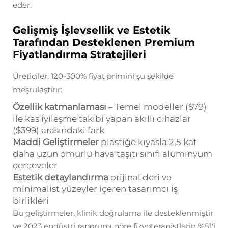
eder.
Gelişmiş İşlevsellik ve Estetik
Tarafından Desteklenen Premium
Fiyatlandırma Stratejileri
Üreticiler, 120-300% fiyat primini şu şekilde
meşrulaştırır:
Özellik katmanlaması
– Temel modeller ($79)
ile kas iyileşme takibi yapan akıllı cihazlar
($399) arasındaki fark
Maddi Geliştirmeler
plastiğe kıyasla 2,5 kat
daha uzun ömürlü hava taşıtı sınıfı alüminyum
çerçeveler
Estetik detaylandırma
orijinal deri ve
minimalist yüzeyler içeren tasarımcı iş
birlikleri
Bu geliştirmeler, klinik doğrulama ile desteklenmiştir
ve 2023 endüstri raporuna göre fizyoterapistlerin %81'i