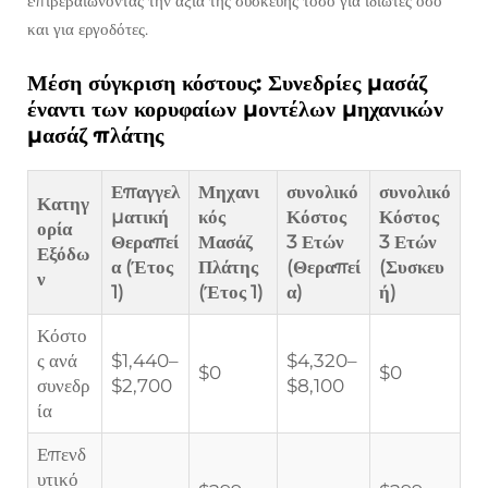
επιβεβαιώνοντας την αξία της συσκευής τόσο για ιδιώτες όσο
και για εργοδότες.
Μέση σύγκριση κόστους: Συνεδρίες μασάζ
έναντι των κορυφαίων μοντέλων μηχανικών
μασάζ πλάτης
Επαγγελ
Μηχανι
συνολικό
συνολικό
Κατηγ
ματική
κός
Κόστος
Κόστος
ορία
Θεραπεί
Μασάζ
3 Ετών
3 Ετών
Εξόδω
α (Έτος
Πλάτης
(Θεραπεί
(Συσκευ
ν
1)
(Έτος 1)
α)
ή)
Κόστο
ς ανά
$1,440–
$4,320–
$0
$0
συνεδρ
$2,700
$8,100
ία
Επενδ
υτικό