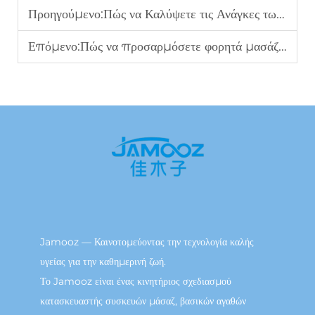
Προηγούμενο:
Πώς να Καλύψετε τις Ανάγκες των Επισκεπτών Ξενοδοχείων με Μαξιλάρια Μασάζ;
Επόμενο:
Πώς να προσαρμόσετε φορητά μασάζ σε πολλαπλά επιχειρηματικά σενάρια;
Jamooz — Καινοτομεύοντας την τεχνολογία καλής
υγείας για την καθημερινή ζωή.
Το Jamooz είναι ένας κινητήριος σχεδιασμού
κατασκευαστής συσκευών μάσαζ, βασικών αγαθών