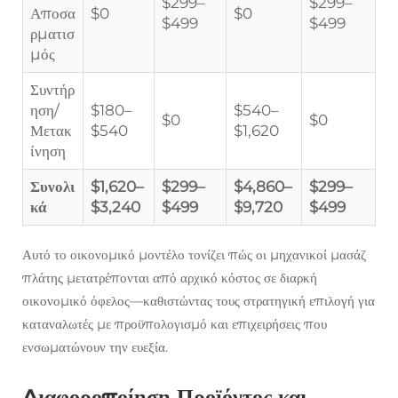
$299–
$299–
Αποσα
$0
$0
$499
$499
ρματισ
μός
Συντήρ
ηση/
$180–
$540–
$0
$0
Μετακ
$540
$1,620
ίνηση
Συνολι
$1,620–
$299–
$4,860–
$299–
κά
$3,240
$499
$9,720
$499
Αυτό το οικονομικό μοντέλο τονίζει πώς οι μηχανικοί μασάζ
πλάτης μετατρέπονται από αρχικό κόστος σε διαρκή
οικονομικό όφελος—καθιστώντας τους στρατηγική επιλογή για
καταναλωτές με προϋπολογισμό και επιχειρήσεις που
ενσωματώνουν την ευεξία.
Διαφοροποίηση Προϊόντος και