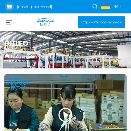
UK
[email protected]
Отримати розрахунок
ВІДЕО
Головна Сторінка
>
Відео