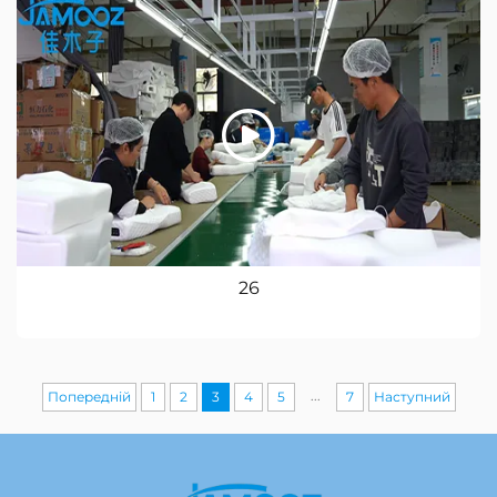
26
...
Попередній
1
2
3
4
5
7
Наступний