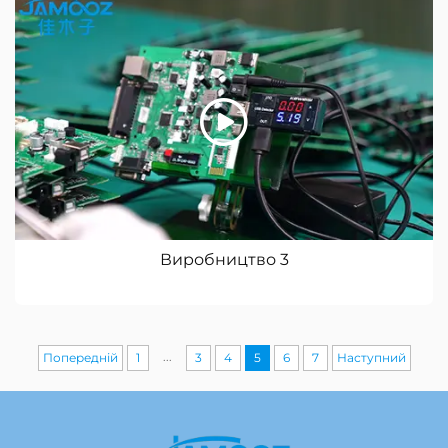
Виробництво 3
...
Попередній
1
3
4
5
6
7
Наступний