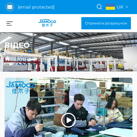
UK
[email protected]
Отримати розрахунок
ВІДЕО
Головна Сторінка
>
Відео