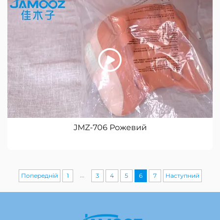
JMZ-706 Рожевий
...
Попередній
1
3
4
5
6
7
Наступний