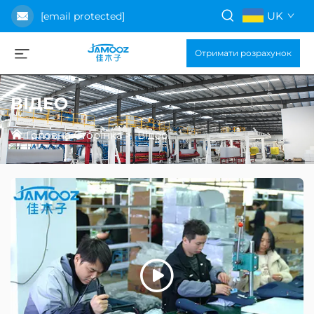
UK
[email protected]
Отримати розрахунок
ВІДЕО
Головна Сторінка
>
Відео