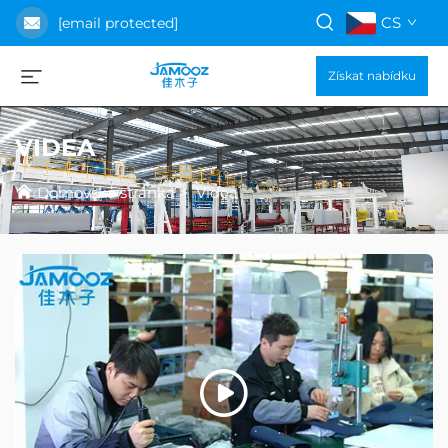
CS
[email protected]
Získat nabídku
VIDEA
Domovská stránka
>
Videa