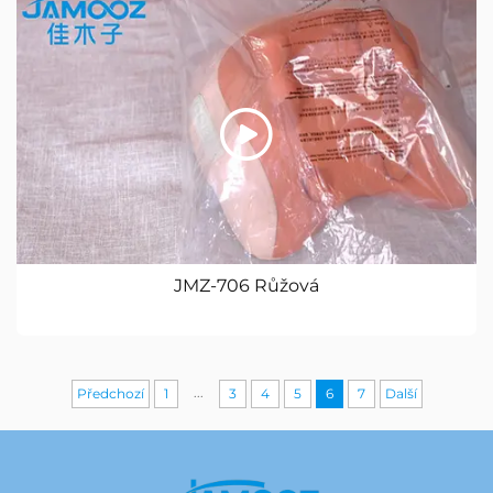
JMZ-706 Růžová
...
Předchozí
1
3
4
5
6
7
Další