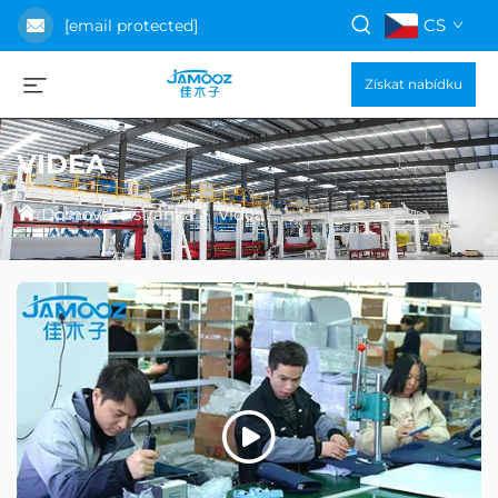
CS
[email protected]
Získat nabídku
VIDEA
Domovská stránka
>
Videa