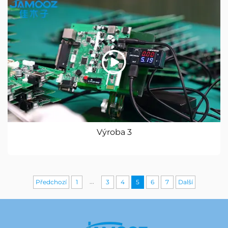
Výroba 3
...
Předchozí
1
3
4
5
6
7
Další