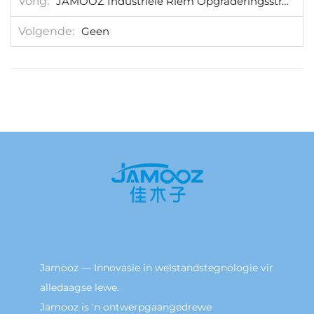
Vorig
JAMOOZ Industriële Riem Opgraderingsstrategie: Kosteverlaging en Doeltreffendheidverbetering met Resultate
Volgende
Geen
Jamooz — Innovasie in welstandstegnologie vir
alledaagse lewe.
Jamooz is 'n ontwerpgaangedrewe