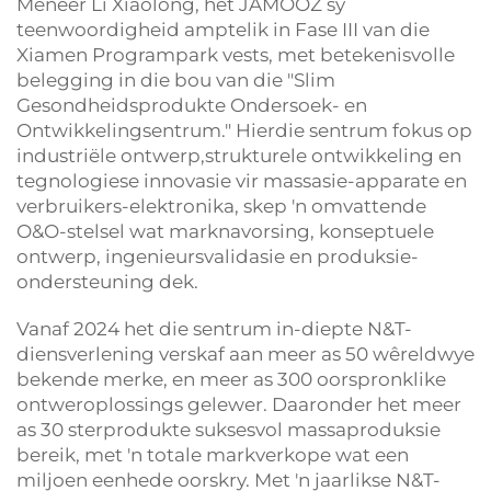
Meneer Li Xiaolong, het JAMOOZ sy
teenwoordigheid amptelik in Fase III van die
Xiamen Programpark vests, met betekenisvolle
belegging in die bou van die "Slim
Gesondheidsprodukte Ondersoek- en
Ontwikkelingsentrum." Hierdie sentrum fokus op
industriële ontwerp,strukturele ontwikkeling en
tegnologiese innovasie vir massasie-apparate en
verbruikers-elektronika, skep 'n omvattende
O&O-stelsel wat marknavorsing, konseptuele
ontwerp, ingenieursvalidasie en produksie-
ondersteuning dek.
Vanaf 2024 het die sentrum in-diepte N&T-
diensverlening verskaf aan meer as 50 wêreldwye
bekende merke, en meer as 300 oorspronklike
ontweroplossings gelewer. Daaronder het meer
as 30 sterprodukte suksesvol massaproduksie
bereik, met 'n totale markverkope wat een
miljoen eenhede oorskry. Met 'n jaarlikse N&T-