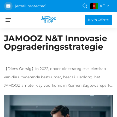
AF
[email protected]
Kry 'n Offerte
JAMOOZ N&T Innovasie
Opgraderingsstrategie
【Diens Oorsig】In 2022, onder die strategiese leierskap
van die uitvoerende bestuurder, heer Li Xiaolong, het
JAMOOZ amptelik sy voorkoms in Xiamen Sagtewarepark
Fase III gevestig, aansienlike beleggings gedoen om die
"Slim Gesondheidsproduk Navorsing en
Ontwikkelingsentrum" te bou. Hierdie sentrum fokus op...