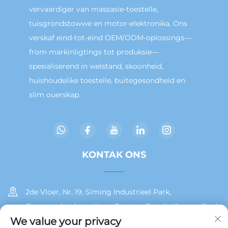
vervaardiger van massasie-toestelle,
tuisgrondstowwe en motor-elektronika. Ons
verskaf eind-tot-eind OEM/ODM-oplossings—
from markinligtings tot produksie—
spesialiserend in welstand, skoonheid,
huishoudelike toestelle, buitegesondheid en
slim ouerskap.
KONTAK ONS
2de Vloer, Nr. 19, Siming Industrieel Park,
Oosseegebied van Huan, Tong'an Distrik, Xiamen Stad
We value your privacy