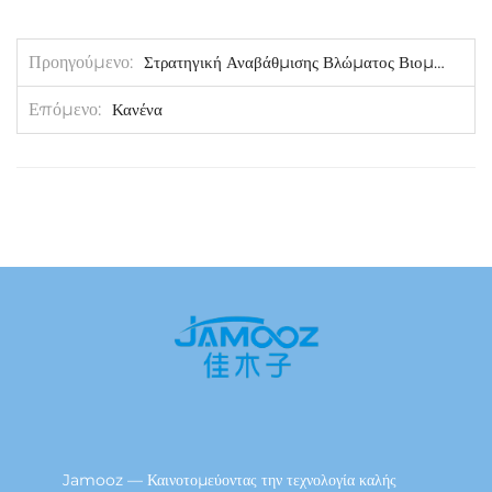
Προηγούμενο
Στρατηγική Αναβάθμισης Βλώματος Βιομηχανίας JAMOOZ: Μείωση Εξόδων και Βελτίωση Επαγγελματικότητας με Αποτελέσματα
Επόμενο
Κανένα
Jamooz — Καινοτομεύοντας την τεχνολογία καλής