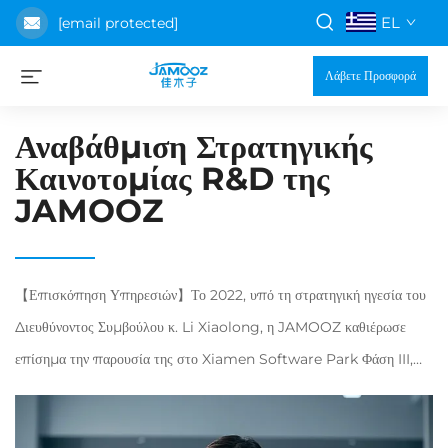
EL
[email protected]
Λάβετε Προσφορά
Αναβάθμιση Στρατηγικής
Καινοτομίας R&D της
JAMOOZ
【Επισκόπηση Υπηρεσιών】Το 2022, υπό τη στρατηγική ηγεσία του
Διευθύνοντος Συμβούλου κ. Li Xiaolong, η JAMOOZ καθιέρωσε
επίσημα την παρουσία της στο Xiamen Software Park Φάση III,
επενδύοντας σημαντικά στην κατασκευή του "Κέντρου Έρευνας και
Ανάπτυξης Προϊόντων Έξυπνης Υγείας". Αυτό το κέντρο για...