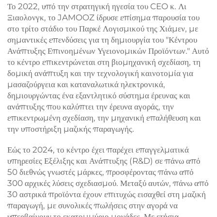
Το 2022, υπό την στρατηγική ηγεσία του CEO κ. Λι
Ξιαολονγκ, το JAMOOZ ίδρυσε επίσημα παρουσία του
στο τρίτο στάδιο του Παρκέ Λογισμικού της Χιάμεν, με
σημαντικές επενδύσεις για τη δημιουργία του "Κέντρου
Ανάπτυξης Επινοημένων Υγειονομικών Προϊόντων." Αυτό
το κέντρο επικεντρώνεται στη βιομηχανική σχεδίαση, τη
δομική ανάπτυξη και την τεχνολογική καινοτομία για
μασαζούργεια και καταναλωτικά ηλεκτρονικά,
δημιουργώντας ένα εξαντλητικό σύστημα έρευνας και
ανάπτυξης που καλύπτει την έρευνα αγοράς, την
επικεντρωμένη σχεδίαση, την μηχανική επαλήθευση και
την υποστήριξη μαζικής παραγωγής.
Εώς το 2024, το κέντρο έχει παρέχει επαγγελματικά
υπηρεσίες Εξέλιξης και Ανάπτυξης (R&D) σε πάνω από
50 διεθνώς γνωστές μάρκες, προσφέροντας πάνω από
300 αρχικές λύσεις σχεδιασμού. Μεταξύ αυτών, πάνω από
30 αστρικά προϊόντα έχουν επιτυχώς εισαχθεί στη μαζική
παραγωγή, με συνολικές πωλήσεις στην αγορά να
υπερβαίνουν το εκατομμύριο μονάδες. Με ετήσια