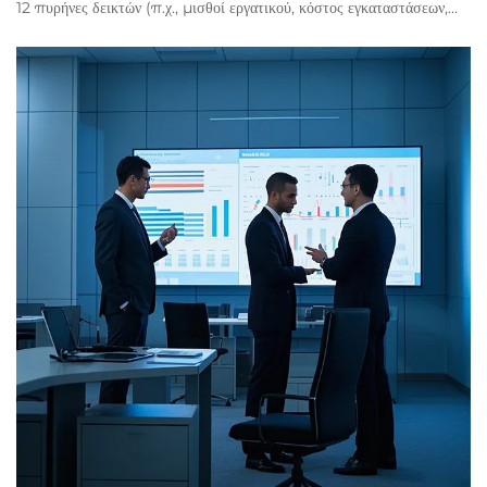
12 πυρήνες δεικτών (π.χ., μισθοί εργατικού, κόστος εγκαταστάσεων,
επιβάρυνση εργατικού, υποστήριξη πολιτικής κλπ.). ● Διεξήχθη
συνολική έρευνα σε δειγματικά επιχειρήματα σε εθνικές βιομηχανικές
ζώνες.