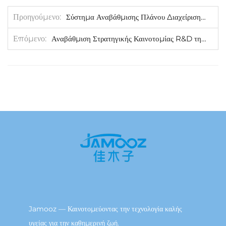
Προηγούμενο
Σύστημα Αναβάθμισης Πλάνου Διαχείρισης Επινοητικής Κατασκευής JAMOOZ
Επόμενο
Αναβάθμιση Στρατηγικής Καινοτομίας R&D της JAMOOZ
Jamooz — Καινοτομεύοντας την τεχνολογία καλής
υγείας για την καθημερινή ζωή.