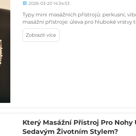
2026-03-20 14:34:53
Typy mini masážních přístrojů: perkusní, vib
masážní přístroje: úleva pro hluboké vrstv
mini masážní přístroje vysílají rychlé, zam
Zobrazit více
za minutu) přímo do těch nejhlubších svalový
Který Masážní Přístroj Pro Noh
Sedavým Životním Stylem?