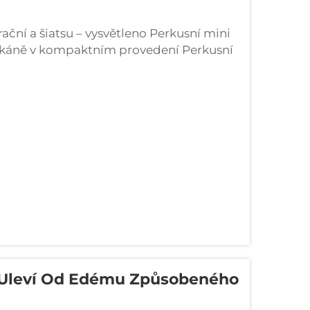
rační a šiatsu – vysvětleno Perkusní mini
y tkáně v kompaktním provedení Perkusní
ěřené pulzy (obvykle kolem 2000 až 3200
ch vrstev...
y Uleví Od Edému Způsobeného