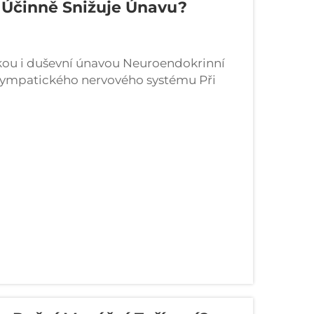
u Účinně Snižuje Únavu?
ickou i duševní únavou Neuroendokrinní
asympatického nervového systému Při
há v těle několik velmi zajímavých