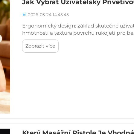
Jak Vybrat Uživatelsky Přívětiv
2026-03-24 14:45:45
Ergonomický design: základ skutečné uživatel
hmotnosti a textura povrchu rukojeti pro b
těžko dostupných oblastech Dobré ruční masá
Zobrazit více
konstrukční prvky, které je činí pohodlnými..
Který Masážní Pistole Je Vhodn