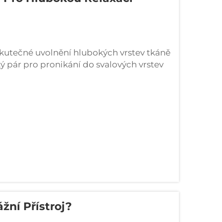
kutečné uvolnění hlubokých vrstev tkáně
 pár pro pronikání do svalových vrstev
í nejlépe, pokud mají vhodnou
Amplituda odkazuje na...
žní Přístroj?