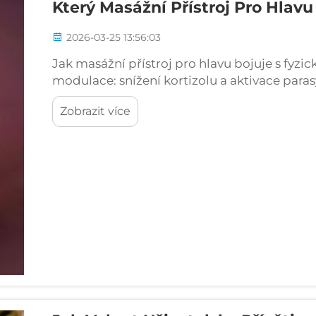
Který Masážní Přístroj Pro Hlav
2026-03-25 13:56:03
Jak masážní přístroj pro hlavu bojuje s fyz
modulace: snížení kortizolu a aktivace par
použití masážního přístroje pro hlavu probí
Zobrazit více
chemických reakcí, které pomáhají...