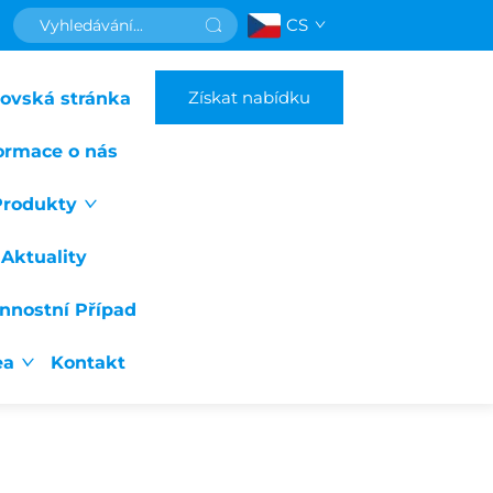
CS
Získat nabídku
ovská stránka
ormace o nás
Produkty
Aktuality
nnostní Případ
ea
Kontakt