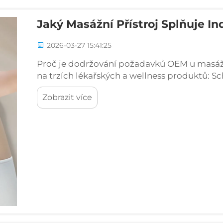
Jaký Masážní Přístroj Splňuje I
2026-03-27 15:41:25
Proč je dodržování požadavků OEM u masáž
na trzích lékařských a wellness produktů: Sch
13485 – základní průchodové brány pro OEM 
Zobrazit více
těchto regulačních schválení správně od sa
když...