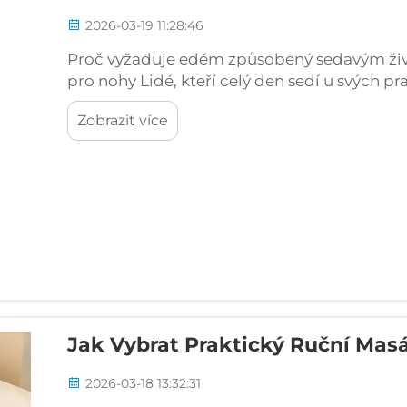
2026-03-19 11:28:46
Proč vyžaduje edém způsobený sedavým živo
pro nohy Lidé, kteří celý den sedí u svých p
krevního oběhu, které mohou vést ke hromad
Zobrazit více
je ve skutečnosti poměrně běžné mezi kance
Jak Vybrat Praktický Ruční Masá
2026-03-18 13:32:31