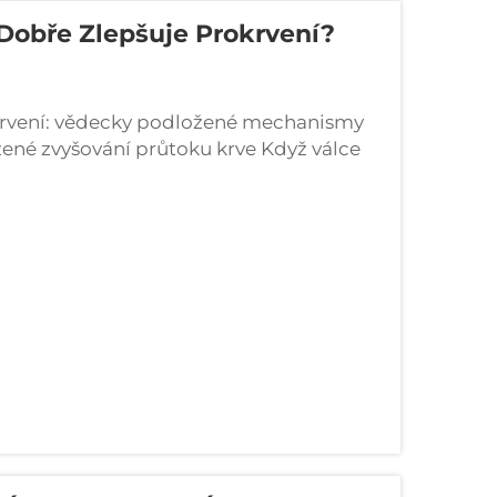
 Dobře Zlepšuje Prokrvení?
okrvení: vědecky podložené mechanismy
zené zvyšování průtoku krve Když válce
ělo uvolňování oxidu dusičitého, který