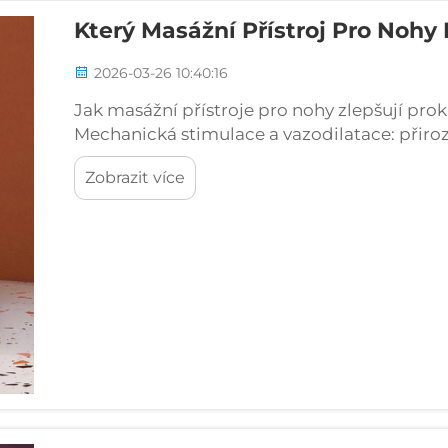
Který Masážní Přístroj Pro Nohy
2026-03-26 10:40:16
Jak masážní přístroje pro nohy zlepšují pr
Mechanická stimulace a vazodilatace: přiro
nebo uzly vyvíjejí mechanický tlak, spouští t
Zobrazit více
působí jako silný...