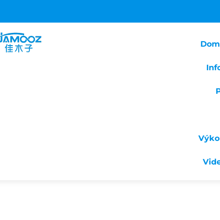
Dom
Inf
Výko
Vid