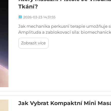
Tkání?
2026-03-23 14:31:55
Jak mechanika perkusní terapie umožňuje s
Amplituda a zablokovací síla: biomechanický
Masážní pistole pro hlubokou masáž funguj
Zobrazit více
amplitudu a dostatečnou zablokovací sílu. 
Jak Vybrat Kompaktní Mini Masá