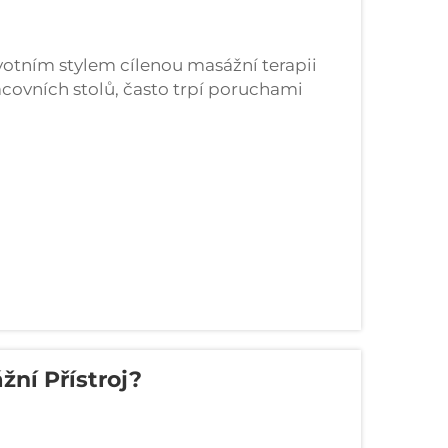
tním stylem cílenou masážní terapii
racovních stolů, často trpí poruchami
ění tekutiny v nohou, tzv. edému. Toto
lářskými zaměstnanci...
žní Přístroj?