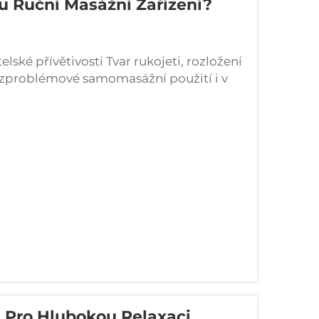
ou Ruční Masážní Zařízení?
ské přívětivosti Tvar rukojeti, rozložení
ezproblémové samomasážní použití i v
žní přístroje obvykle mají tři klíčové
.
á Pro Hlubokou Relaxaci