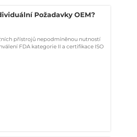
ndividuální Požadavky OEM?
ních přístrojů nepodmíněnou nutností
válení FDA kategorie II a certifikace ISO
projekty masážních přístrojů. Získání
motného začátku je naprosto klíčové,