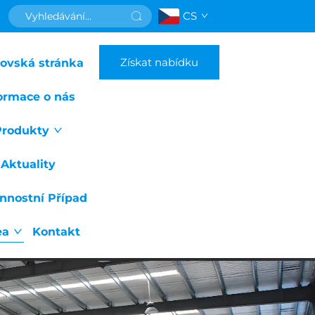
CS
Získat nabídku
ovská stránka
ormace o nás
Produkty
Aktuality
nnostní Případ
ea
Kontakt