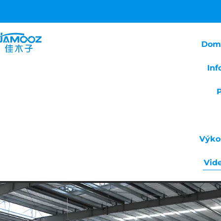
Dom
Inf
Výko
Vid