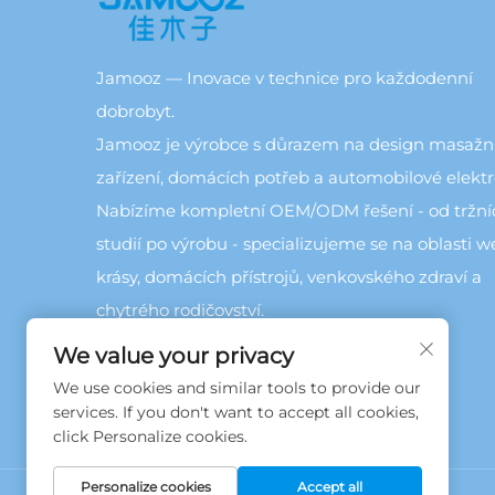
Jamooz — Inovace v technice pro každodenní
dobrobyt.
Jamooz je výrobce s důrazem na design masažn
zařízení, domácích potřeb a automobilové elektr
Nabízíme kompletní OEM/ODM řešení - od tržní
studií po výrobu - specializujeme se na oblasti we
krásy, domácích přístrojů, venkovského zdraví a
chytrého rodičovství.
We value your privacy
We use cookies and similar tools to provide our
services. If you don't want to accept all cookies,
click Personalize cookies.
Personalize cookies
Accept all