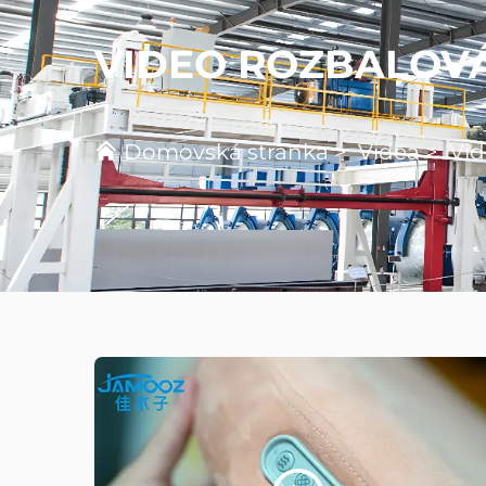
VIDEO ROZBALOV
Domovská stránka
>
Videa
>
Vid