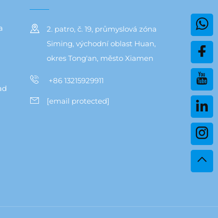
a
2. patro, č. 19, průmyslová zóna
Siming, východní oblast Huan,
okres Tong'an, město Xiamen
+86 13215929911
ad
[email protected]