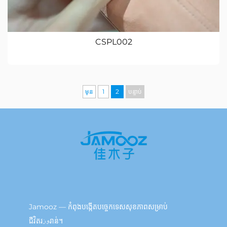
CSPL002
មុន
1
2
បន្ទាប់
Jamooz — កំពុងបង្កើតបច្ចេកទេសសុខភាពសម្រាប់
ជីវិតរوزរាន់។