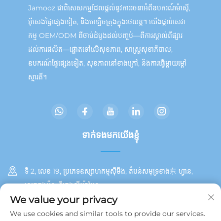
Jamooz ជាពិសេសកម្មដែលផ្តល់នូវការរចនាអំពីឧបករណ៍ម៉ាស៊ី,
អ៊ីសេងផ្ទៃផ្សេងទៀត, និងអេឡិចត្រុងក្នុងរថយន្ត។ យើងផ្តល់សេវា
កម្ម OEM/ODM ពីចាប់ដំបូងដល់បញ្ចប់—ពីការស្គាល់ពីផ្សារ
ដល់ការផលិត—ផ្តោតទៅលើសុខភាព, សាស្ត្រសុខាភិបាល,
ឧបករណ៍ផ្ទៃផ្សេងទៀត, សុខភាពនៅខាងក្រៅ, និងការធ្វើម្តាយម្ដៅ
ស្មារតី។
ទាក់ទង​មក​យើងខ្ញុំ
ទី 2, លេខ 19, ប្រភេទឧស្សាហកម្មស៊ីមីង, តំបន់សមុទ្រខាង东 ហ្វាន,
ស្រុកតុងអ័ន, ទីក្រុងស៊ីយ៉ាមែន
We value your privacy
+86 13215929911
We use cookies and similar tools to provide our services.