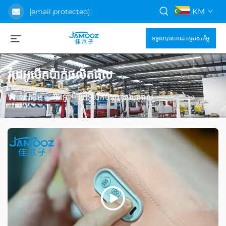
KM
[email protected]
ទទួលបានការដកស្រង់តម្លៃ
វីដេអូបើកប៉ាក់ផលិតផល
ទំព័រដើម
>
វីដេអូ
>
វីដេអូបើកបំពេញផលិតផល