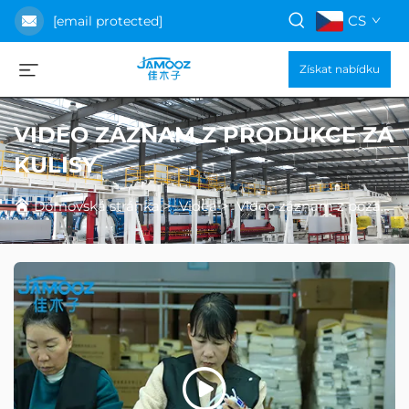
CS
[email protected]
Získat nabídku
VIDEO ZÁZNAM Z PRODUKCE ZA
KULISY
Domovská stránka
>
Videa
>
Video záznam z pozadí výroby