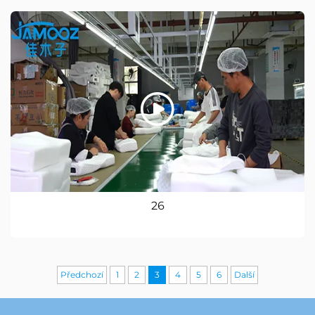
26
Předchozí
1
2
3
4
5
6
Další