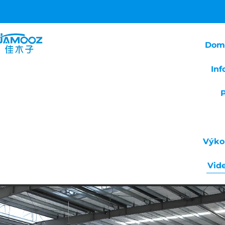
Dom
Inf
Výko
Vid