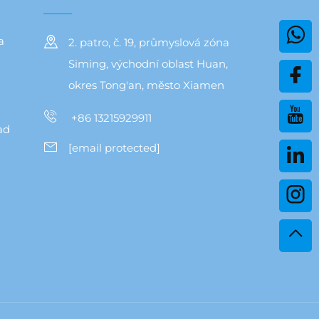
a
2. patro, č. 19, průmyslová zóna
Siming, východní oblast Huan,
okres Tong'an, město Xiamen
+86 13215929911
ad
[email protected]