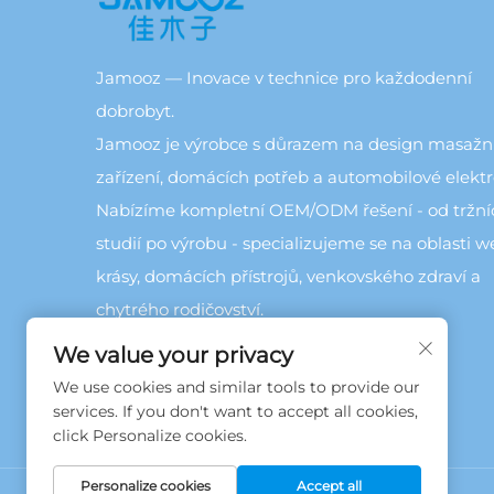
Jamooz — Inovace v technice pro každodenní
dobrobyt.
Jamooz je výrobce s důrazem na design masažn
zařízení, domácích potřeb a automobilové elektr
Nabízíme kompletní OEM/ODM řešení - od tržní
studií po výrobu - specializujeme se na oblasti we
krásy, domácích přístrojů, venkovského zdraví a
chytrého rodičovství.
We value your privacy
We use cookies and similar tools to provide our
services. If you don't want to accept all cookies,
click Personalize cookies.
Personalize cookies
Accept all