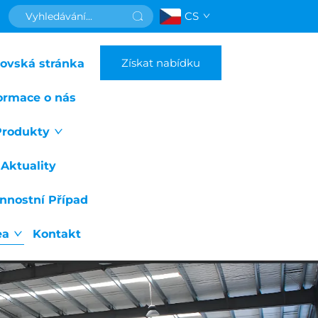
CS
Získat nabídku
ovská stránka
ormace o nás
Produkty
Aktuality
nnostní Případ
ea
Kontakt