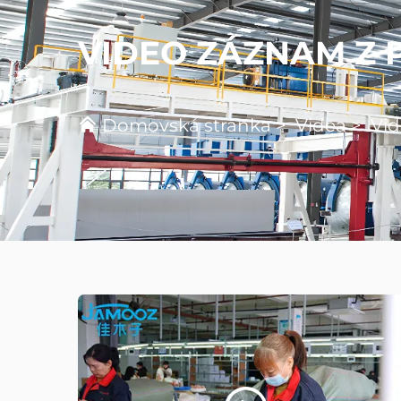
VIDEO ZÁZNAM Z 
Domovská stránka
>
Videa
>
Vid