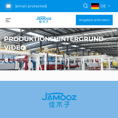
DE
[email protected]
Angebot anfordern
PRODUKTIONSHINTERGRUND-
VIDEO
Startseite
>
Videos
>
Produktionsvideo hinter den Kulissen