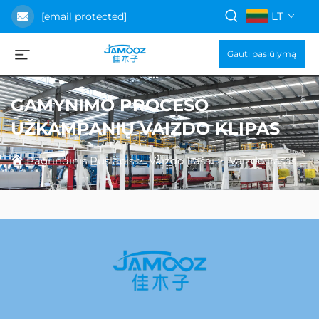
LT
[email protected]
Gauti pasiūlymą
GAMYNIMO PROCESO
UŽKAMPANIŲ VAIZDO KLIPAS
Pagrindinis Puslapis
>
Vaizdo Įrašai
>
Vaizdo įrašas apie gamybos procesą