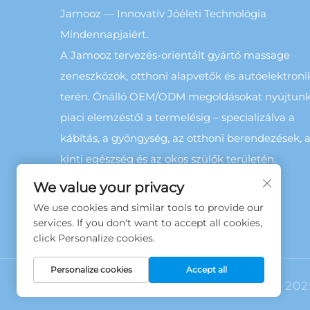
Jamooz — Innovatív Jóéleti Technológia
Mindennapjaiért.
A Jamooz tervezés-orientált gyártó massage
zeneszközök, otthoni alapvetők és autóelektroni
terén. Önálló OEM/ODM megoldásokat nyújtunk
piaci elemzéstől a termelésig – specializálva a
kábítás, a gyöngység, az otthoni berendezések, 
kinti egészség és az okos szülők területén.
We value your privacy
We use cookies and similar tools to provide our
services. If you don't want to accept all cookies,
click Personalize cookies.
Personalize cookies
Accept all
Copyright © 202