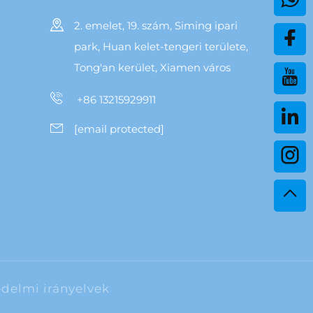
2. emelet, 19. szám, Siming ipari
park, Huan kelet-tengeri területe,
Tong'an kerület, Xiamen város
+86 13215929911
[email protected]
delmi irányelvek