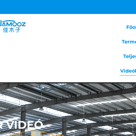
Főo
Term
Telj
Videó
R VIDEÓ