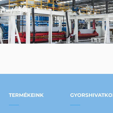
érbeli videó
TERMÉKEINK
GYORSHIVATK