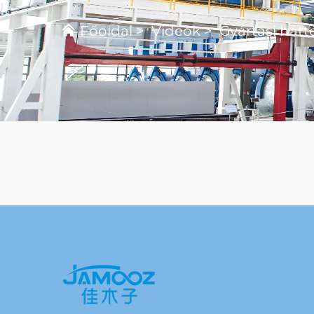
Főoldal
>
Videók
>
Gyártási hátt