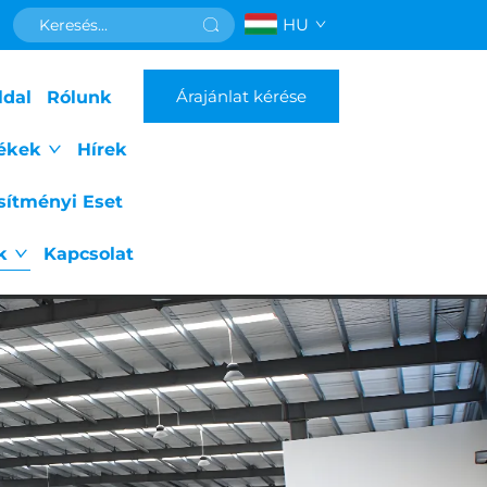
HU
Árajánlat kérése
ldal
Rólunk
ékek
Hírek
esítményi Eset
k
Kapcsolat