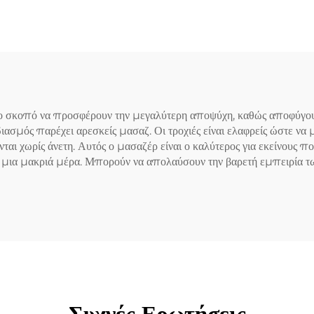
Τενοσυνοβίτιδας 
Χειριδιά
ο σκοπό να προσφέρουν την μεγαλύτερη αποψύχη, καθώς αποφύγουν 
ιασμός παρέχει αρεσκείς μασαζ. Οι τροχιές είναι ελαφρείς ώστε να 
ται χωρίς άνετη. Αυτός ο μασαζέρ είναι ο καλύτερος για εκείνους 
μια μακριά μέρα. Μπορούν να απολαύσουν την βαρετή εμπειρία τ
Συχνές Ερωτήσεις