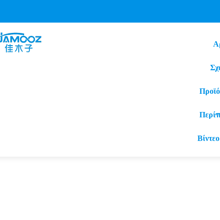
Α
Σχ
Προϊό
Περί
Βίντεο