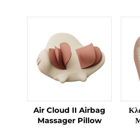
Air Cloud II Airbag
Κλ
Massager Pillow
Μ