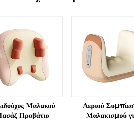
ειδούχος Μαλακού
Αεριού Συμπίεσ
ασάζ Προβάτιο
Μαλακισμού γ
Αποφύγματα