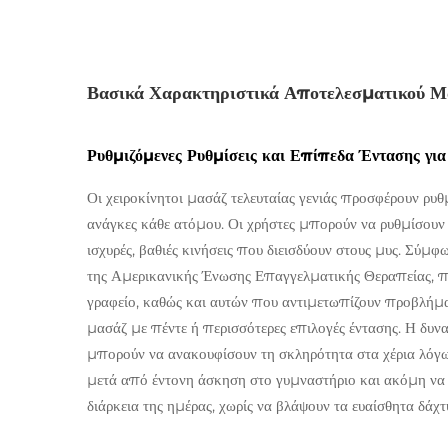
Βασικά Χαρακτηριστικά Αποτελεσματικού Μ
Ρυθμιζόμενες Ρυθμίσεις και Επίπεδα Έντασης γ
Οι χειροκίνητοι μασάζ τελευταίας γενιάς προσφέρουν ρ
ανάγκες κάθε ατόμου. Οι χρήστες μπορούν να ρυθμίσουν 
ισχυρές, βαθιές κινήσεις που διεισδύουν στους μυς. Σύ
της Αμερικανικής Ένωσης Επαγγελματικής Θεραπείας, πε
γραφείο, καθώς και αυτών που αντιμετωπίζουν προβλήμα
μασάζ με πέντε ή περισσότερες επιλογές έντασης. Η δυν
μπορούν να ανακουφίσουν τη σκληρότητα στα χέρια λόγ
μετά από έντονη άσκηση στο γυμναστήριο και ακόμη να
διάρκεια της ημέρας, χωρίς να βλάψουν τα ευαίσθητα δάχτ