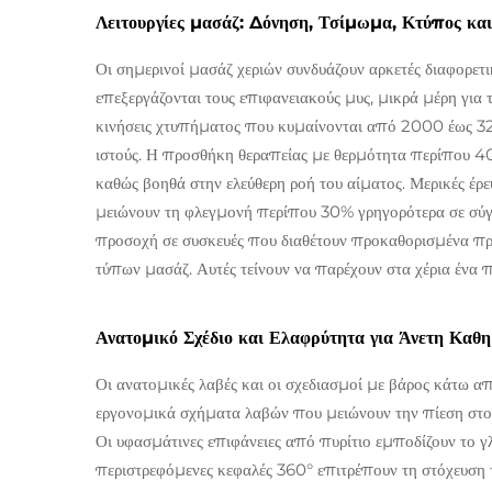
Λειτουργίες μασάζ: Δόνηση, Τσίμωμα, Κτύπος κα
Οι σημερινοί μασάζ χεριών συνδυάζουν αρκετές διαφορετ
επεξεργάζονται τους επιφανειακούς μυς, μικρά μέρη για 
κινήσεις χτυπήματος που κυμαίνονται από 2000 έως 32
ιστούς. Η προσθήκη θεραπείας με θερμότητα περίπου 4
καθώς βοηθά στην ελεύθερη ροή του αίματος. Μερικές έρευ
μειώνουν τη φλεγμονή περίπου 30% γρηγορότερα σε σύγκ
προσοχή σε συσκευές που διαθέτουν προκαθορισμένα π
τύπων μασάζ. Αυτές τείνουν να παρέχουν στα χέρια έν
Ανατομικό Σχέδιο και Ελαφρύτητα για Άνετη Καθ
Οι ανατομικές λαβές και οι σχεδιασμοί με βάρος κάτω απ
εργονομικά σχήματα λαβών που μειώνουν την πίεση στο
Οι υφασμάτινες επιφάνειες από πυρίτιο εμποδίζουν το γ
περιστρεφόμενες κεφαλές 360° επιτρέπουν τη στόχευση 