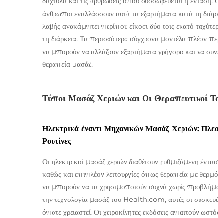
δάχτυλα και τις αρθρώσεις όπου συσσωρεύεται η ένταση. Ο
άνθρωποι εναλλάσσουν αυτά τα εξαρτήματα κατά τη διάρκ
λαβής ανακάμπτει περίπου είκοσι δύο τοις εκατό ταχύτε
τη διάρκεια. Τα περισσότερα σύγχρονα μοντέλα πλέον πε
να μπορούν να αλλάζουν εξαρτήματα γρήγορα και να συ
θεραπεία μασάζ.
Τύποι Μασάζ Χεριών και Οι Θεραπευτικοί Τ
Ηλεκτρικά έναντι Μηχανικών Μασάζ Χεριών: Πλεο
Ρουτίνες
Οι ηλεκτρικοί μασάζ χεριών διαθέτουν ρυθμιζόμενη έντ
καθώς και επιπλέον λειτουργίες όπως θεραπεία με θερμό
να μπορούν να τα χρησιμοποιούν συχνά χωρίς προβλήματ
την τεχνολογία μασάζ του Health.com, αυτές οι συσκευ
όποτε χρειαστεί. Οι χειροκίνητες εκδόσεις απαιτούν ωσ