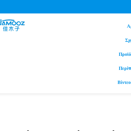
Α
Σχ
Προϊό
Περί
Βίντεο