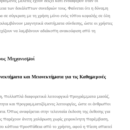
ρισμένες μελέτες έχουν δείξει κάτι ενδιαφέρον όταν οι
εια των δεκάλεπτων συνεδριών τους. Φαίνεται ότι η δύναμη
ρα σε σύγκριση με τη χρήση μόνο ενός τύπου κεφαλής σε όλη
ριλαμβάνουν μαγνητικά συστήματα σύνδεσης, ώστε οι χρήστες
νεχίζουν να λαμβάνουν αδιάκοπη ανακούφιση από τη
ους Μηχανισμοί
νεκτήματα και Μειονεκτήματα για τις Καθημερινές
αση, πολλαπλά διαφορετικά λειτουργικά προγράμματα μασάζ,
τητα και προγραμματιζόμενες λειτουργίες, ώστε οι άνθρωποι
α. Όπως αναφέρεται στην τελευταία έκδοση της έκθεσης για
ές παρέχουν άνετη χαλάρωση χωρίς χειροκίνητη παρέμβαση,
τόσο κάποια προσπάθεια από το χρήστη, αφού η πίεση απαιτεί