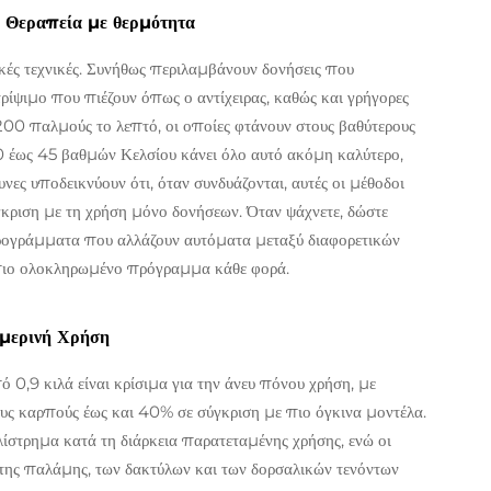
ι Θεραπεία με θερμότητα
ικές τεχνικές. Συνήθως περιλαμβάνουν δονήσεις που
τρίψιμο που πιέζουν όπως ο αντίχειρας, καθώς και γρήγορες
00 παλμούς το λεπτό, οι οποίες φτάνουν στους βαθύτερους
0 έως 45 βαθμών Κελσίου κάνει όλο αυτό ακόμη καλύτερο,
νες υποδεικνύουν ότι, όταν συνδυάζονται, αυτές οι μέθοδοι
ριση με τη χρήση μόνο δονήσεων. Όταν ψάχνετε, δώστε
ρογράμματα που αλλάζουν αυτόματα μεταξύ διαφορετικών
α πιο ολοκληρωμένο πρόγραμμα κάθε φορά.
ημερινή Χρήση
ό 0,9 κιλά είναι κρίσιμα για την άνευ πόνου χρήση, με
υς καρπούς έως και 40% σε σύγκριση με πιο όγκινα μοντέλα.
λίστρημα κατά τη διάρκεια παρατεταμένης χρήσης, ενώ οι
της παλάμης, των δακτύλων και των δορσαλικών τενόντων