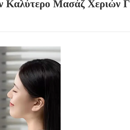
ν Καλύτερο Μασάζ Χεριών 