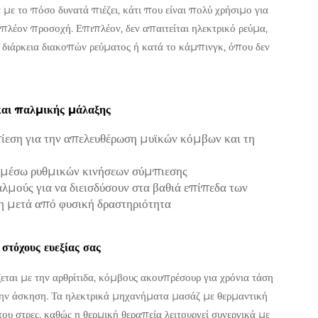
 με το πόσο δυνατά πιέζει, κάτι που είναι πολύ χρήσιμο για
πιπλέον προσοχή. Επιπλέον, δεν απαιτείται ηλεκτρικό ρεύμα,
η διάρκεια διακοπών ρεύματος ή κατά το κάμπινγκ, όπου δεν
και παλμικής μάλαξης
ίεση για την απελευθέρωση μυϊκών κόμβων και τη
α μέσω ρυθμικών κινήσεων σύμπιεσης
λμούς για να διεισδύσουν στα βαθιά επίπεδα των
η μετά από φυσική δραστηριότητα
στόχους ευεξίας σας
εται με την αρθρίτιδα, κόμβους ακουπρέσουρ για χρόνια τάση
την άσκηση. Τα ηλεκτρικά μηχανήματα μασάζ με θερμαντική
του στρες, καθώς η θερμική θεραπεία λειτουργεί συνεργικά με