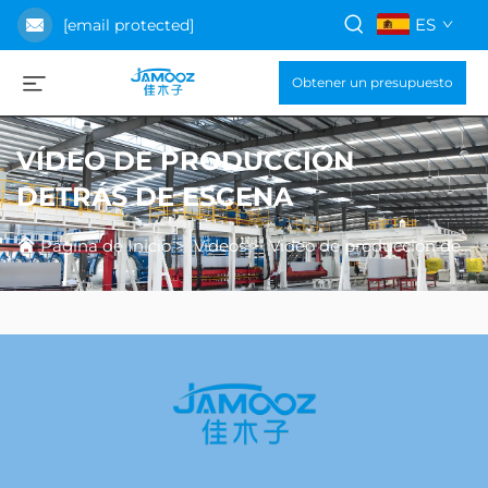
ES
[email protected]
Obtener un presupuesto
VÍDEO DE PRODUCCIÓN
DETRÁS DE ESCENA
Página de Inicio
>
Vídeos
>
Video de producción detrás de cámaras