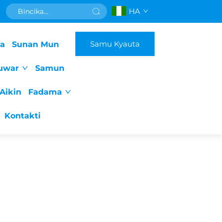
HA
Samu Kyauta
da
Sunan Mun
uwar
Samun
Aikin
Fadama
Kontakti