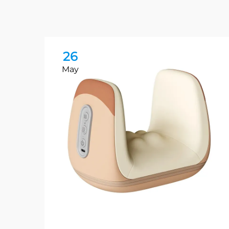
26
May