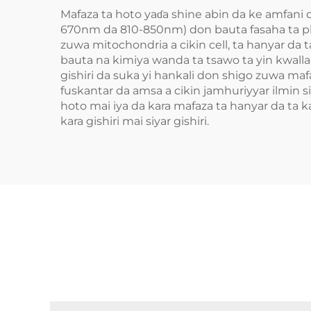
Mafaza ta hoto yaɗa shine abin da ke amfani 
670nm da 810-850nm) don bauta fasaha ta pho
zuwa mitochondria a cikin cell, ta hanyar da 
bauta na kimiya wanda ta tsawo ta yin kwalla d
gishiri da suka yi hankali don shigo zuwa ma
fuskantar da amsa a cikin jamhuriyyar ilmin 
hoto mai iya da kara mafaza ta hanyar da ta k
kara gishiri mai siyar gishiri.