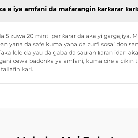
a a iya amfani da mafarangin ƙarƙarar ƙar
a 5 zuwa 20 minti per ƙarar da aka yi gargajiya. 
aban yana da safe kuma yana da zurfi sosai don s
Taka lele da yau da gaba da sauran ƙaran idan aka 
 gani cewa badonka ya amfani, kuma cire a cikin 
allafin kari.