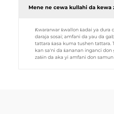
Mene ne cewa kullahi da kewa z
Ƙwararwar ƙwallon ƙadai ya dura d
daraja sosai; amfani da yau da g
tattara ƙasa kuma tushen tattara. 
kan sa'ni da ƙananan inganci don
zaɓin da aka yi amfani don samun t