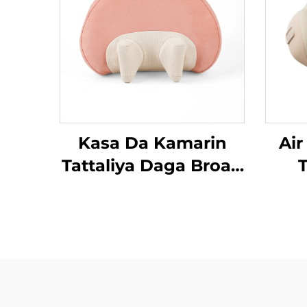
Kasa Da Kamarin
Air
Tattaliya Daga Broad
T
Bean MINIPillow