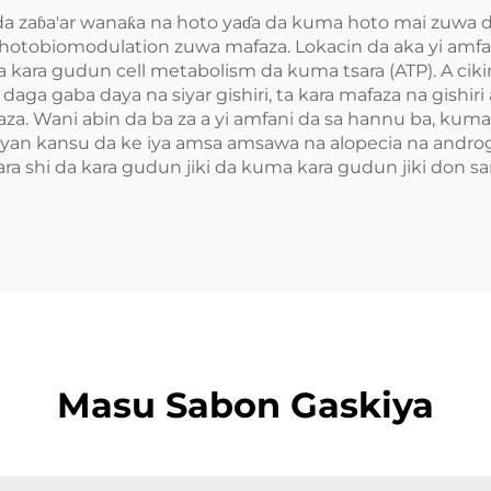
da zaɓa'ar wanaƙa na hoto yaɗa da kuma hoto mai zuwa da
tobiomodulation zuwa mafaza. Lokacin da aka yi amfani
ta kara gudun cell metabolism da kuma tsara (ATP). A ciki
aga gaba daya na siyar gishiri, ta kara mafaza na gishiri a
faza. Wani abin da ba za a yi amfani da sa hannu ba, kum
siyan kansu da ke iya amsa amsawa na alopecia na androg
ara shi da kara gudun jiki da kuma kara gudun jiki don s
Masu Sabon Gaskiya