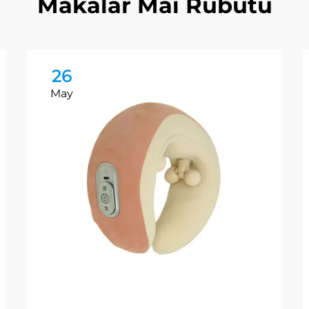
Makalar Mai Rubutu
26
May