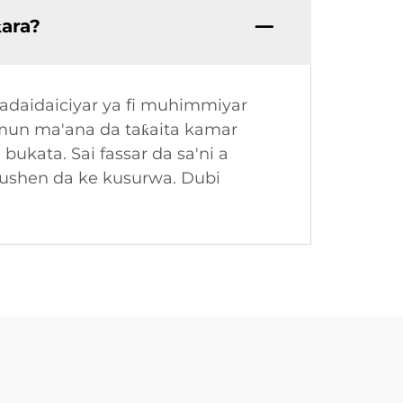
ƙara?
Madaidaiciyar ya fi muhimmiyar
amun ma'ana da taƙaita kamar
bukata. Sai fassar da sa'ni a
tushen da ke kusurwa. Dubi