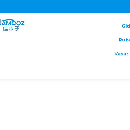
Gi
Rub
Kasar 