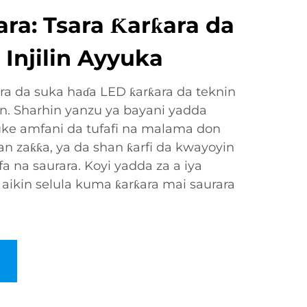
ra: Tsara Ƙarƙara da
Injilin Ayyuka
ra da suka haɗa LED ƙarƙara da teknin
un. Sharhin yanzu ya bayani yadda
e amfani da tufafi na malama don
han zaƙƙa, ya da shan ƙarfi da kwayoyin
a na saurara. Koyi yadda za a iya
 aikin selula kuma ƙarƙara mai saurara