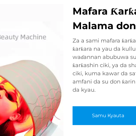
Mafara Ƙarƙa
Malama don 
Za a sami mafara ƙarƙa
ƙarƙara na yau da kull
waɗannan abubuwa suk
ƙarƙashin ciki, ya da s
ciki, kuma kawar da saf
amfani da su don ƙarin
da kyau.
Samu Kyauta