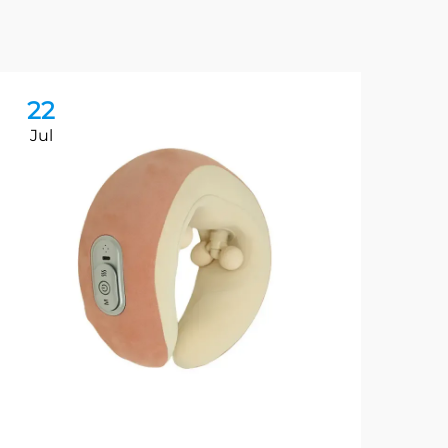
22
2
Jul
Au