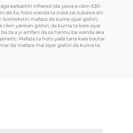
ga ƙarƙashin infrared (da yawa a cikin 630-
 da ita, hoto wanda ta zuba zai zubawa shi
n kontekstin mafaza da kuma siyar gishiri,
 cikin yankan gishiri, da kuma ta kara siyar
a ba za a yi amfani da sa hannu ba wanda aka
enetic. Mafaza ta hoto yaɗa tana kara bautar
amar da mafaza mai siyar gishiri da kuma ta