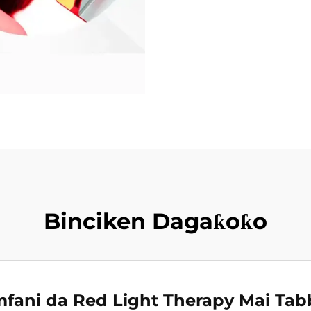
Binciken Dagaƙoƙo
fani da Red Light Therapy Mai Ta