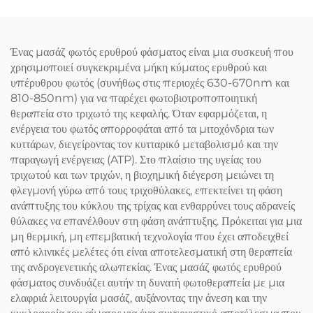
Ένας μασάζ φωτός ερυθρού φάσματος είναι μια συσκευή που
χρησιμοποιεί συγκεκριμένα μήκη κύματος ερυθρού και
υπέρυθρου φωτός (συνήθως στις περιοχές 630-670nm και
810-850nm) για να παρέχει φωτοβιοτροποποιητική
θεραπεία στο τριχωτό της κεφαλής. Όταν εφαρμόζεται, η
ενέργεια του φωτός απορροφάται από τα μιτοχόνδρια των
κυττάρων, διεγείροντας τον κυτταρικό μεταβολισμό και την
παραγωγή ενέργειας (ATP). Στο πλαίσιο της υγείας του
τριχωτού και των τριχών, η βιοχημική διέγερση μειώνει τη
φλεγμονή γύρω από τους τριχοθύλακες, επεκτείνει τη φάση
ανάπτυξης του κύκλου της τρίχας και ενθαρρύνει τους αδρανείς
θύλακες να επανέλθουν στη φάση ανάπτυξης. Πρόκειται για μια
μη θερμική, μη επεμβατική τεχνολογία που έχει αποδειχθεί
από κλινικές μελέτες ότι είναι αποτελεσματική στη θεραπεία
της ανδρογενετικής αλωπεκίας. Ένας μασάζ φωτός ερυθρού
φάσματος συνδυάζει αυτήν τη δυνατή φωτοθεραπεία με μια
ελαφριά λειτουργία μασάζ, αυξάνοντας την άνεση και την