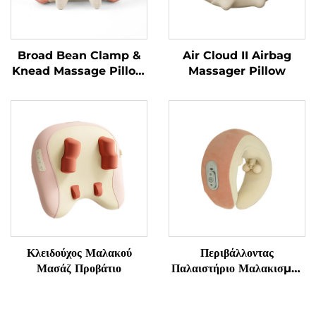
Broad Bean Clamp &
Air Cloud II Airbag
Knead Massage Pillow
Massager Pillow
MINIPillow
Κλειδούχος Μαλακού
Περιβάλλοντας
Μασάζ Προβάτιο
Παλαιστήριο Μαλακισμού
για τον Αυχένα σε
Κατασχεδιασμένο U-Σχήμα