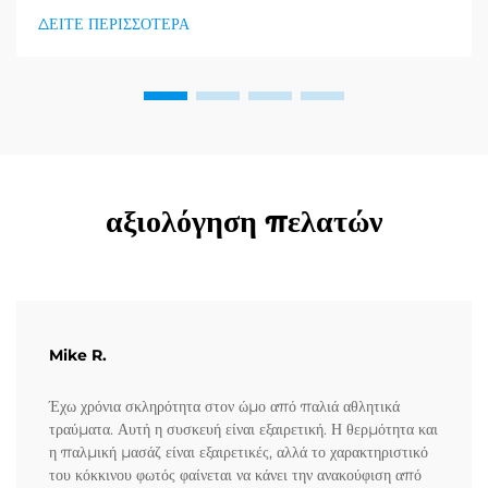
πρόσφατα είναι η μασαλέα για τα πόδια, η οποία βελτιώνει την
ΔΕΙΤΕ ΠΕΡΙΣΣΟΤΕΡΑ
κινητικότητα και βοηθά στη διαχείριση της πόνου. Αυτό το
άρθρο ασχολείται με...
αξιολόγηση πελατών
Mike R.
Έχω χρόνια σκληρότητα στον ώμο από παλιά αθλητικά
τραύματα. Αυτή η συσκευή είναι εξαιρετική. Η θερμότητα και
η παλμική μασάζ είναι εξαιρετικές, αλλά το χαρακτηριστικό
του κόκκινου φωτός φαίνεται να κάνει την ανακούφιση από