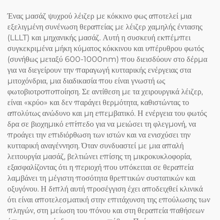
Ένας μασάζ ψυχρού λέιζερ με κόκκινο φως αποτελεί μια
εξελιγμένη συνένωση θεραπείας με λέιζερ χαμηλής έντασης
(LLLT) και μηχανικής μασάζ. Αυτή η συσκευή εκπέμπει
συγκεκριμένα μήκη κύματος κόκκινου και υπέρυθρου φωτός
(συνήθως μεταξύ 600-1000nm) που διεισδύουν στο δέρμα
για να διεγείρουν την παραγωγή κυτταρικής ενέργειας στα
μιτοχόνδρια, μια διαδικασία που είναι γνωστή ως
φωτοβιοτροποποίηση. Σε αντίθεση με τα χειρουργικά λέιζερ,
είναι «κρύο» και δεν παράγει θερμότητα, καθιστώντας το
απολύτως ανώδυνο και μη επεμβατικό. Η ενέργεια του φωτός
δρα σε βιοχημικό επίπεδο για να μειώσει τη φλεγμονή, να
προάγει την επιδιόρθωση των ιστών και να ενισχύσει την
κυτταρική αναγέννηση. Όταν συνδυαστεί με μια απαλή
λειτουργία μασάζ, βελτιώνει επίσης τη μικροκυκλοφορία,
εξασφαλίζοντας ότι η περιοχή που υπόκειται σε θεραπεία
λαμβάνει τη μέγιστη ποσότητα θρεπτικών συστατικών και
οξυγόνου. Η διπλή αυτή προσέγγιση έχει αποδειχθεί κλινικά
ότι είναι αποτελεσματική στην επιτάχυνση της επούλωσης των
πληγών, στη μείωση του πόνου και στη θεραπεία παθήσεων