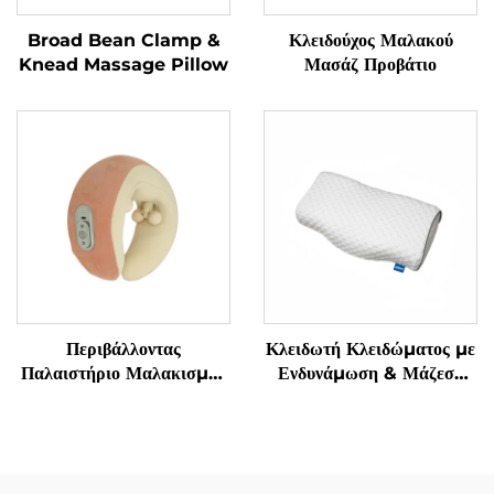
Broad Bean Clamp &
Κλειδούχος Μαλακού
Knead Massage Pillow
Μασάζ Προβάτιο
Περιβάλλοντας
Κλειδωτή Κλειδώματος με
Παλαιστήριο Μαλακισμού
Ενδυνάμωση & Μάζεση
για τον Αυχένα σε
Γρανάζας Υπνόου
Κατασχεδιασμένο U-Σχήμα