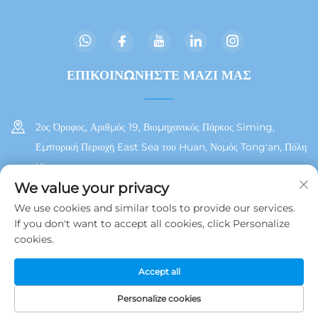
ΕΠΙΚΟΙΝΩΝΗΣΤΕ ΜΑΖΙ ΜΑΣ
2ος Όροφος, Αριθμός 19, Βιομηχανικός Πάρκος Siming,
Εμπορική Περιοχή East Sea του Huan, Νομός Tong'an, Πόλη
Xiamen
We value your privacy
+86 13215929911
We use cookies and similar tools to provide our services.
If you don't want to accept all cookies, click Personalize
[email protected]
cookies.
Accept all
Δικαιώματα Πνευματικής Ιδιοκτησίας © 2025 από τη Jamooz (Xiamen)
Technology Co., Ltd.
Πολιτική Απορρήτου
Personalize cookies
ΗΛ.