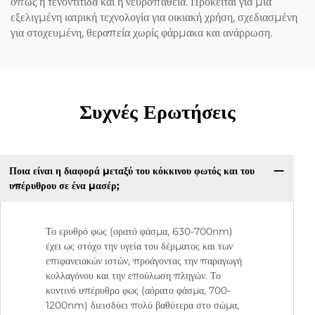
όπως η τενοντίτιδα και η νευροπάθεια. Πρόκειται για μια
εξελιγμένη ιατρική τεχνολογία για οικιακή χρήση, σχεδιασμένη
για στοχευμένη, θεραπεία χωρίς φάρμακα και ανάρρωση.
Συχνές Ερωτήσεις
Ποια είναι η διαφορά μεταξύ του κόκκινου φωτός και του
υπέρυθρου σε ένα μασέρ;
Το ερυθρό φως (ορατό φάσμα, 630-700nm)
έχει ως στόχο την υγεία του δέρματος και των
επιφανειακών ιστών, προάγοντας την παραγωγή
κολλαγόνου και την επούλωση πληγών. Το
κοντινό υπέρυθρο φως (αόρατο φάσμα, 700-
1200nm) διεισδύει πολύ βαθύτερα στο σώμα,