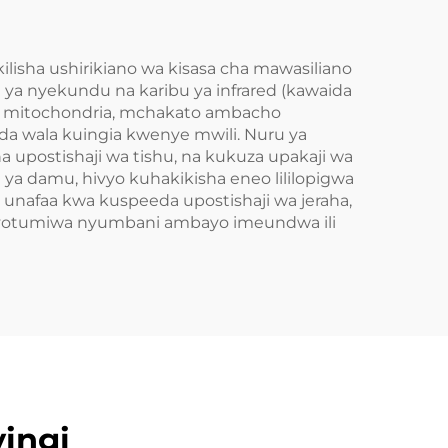
lisha ushirikiano wa kisasa cha mawasiliano
u ya nyekundu na karibu ya infrared (kawaida
 ya mitochondria, mchakato ambacho
ida wala kuingia kwenye mwili. Nuru ya
 upostishaji wa tishu, na kukuza upakaji wa
a ya damu, hivyo kuhakikisha eneo lililopigwa
a unafaa kwa kuspeeda upostishaji wa jeraha,
inayotumiwa nyumbani ambayo imeundwa ili
ingi