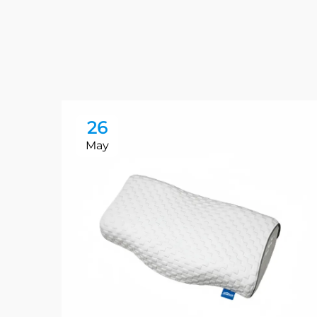
26
May