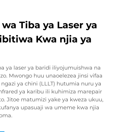
wa Tiba ya Laser ya
ibitiwa Kwa njia ya
iba ya laser ya baridi iliyojumuishwa na
. Mwongo huu unaoelezea jinsi vifaa
ya ngazi ya chini (LLLT) hutumia nuru ya
frared ya karibu ili kuhimiza marepair
joto. Jitoe matumizi yake ya kweza ukuu,
kufanya upasuaji wa umeme kwa njia
homa.