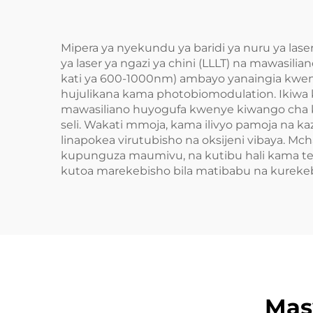
Mipera ya nyekundu ya baridi ya nuru ya las
ya laser ya ngazi ya chini (LLLT) na mawasili
kati ya 600-1000nm) ambayo yanaingia kwenye
hujulikana kama photobiomodulation. Ikiwa k
mawasiliano huyogufa kwenye kiwango cha kem
seli. Wakati mmoja, kama ilivyo pamoja na kaz
linapokea virutubisho na oksijeni vibaya. Mc
kupunguza maumivu, na kutibu hali kama ten
kutoa marekebisho bila matibabu na kurekeb
Mas