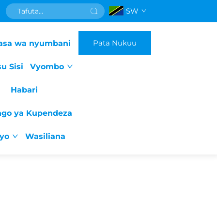
SW
Pata Nukuu
asa wa nyumbani
u Sisi
Vyombo
Habari
ngo ya Kupendeza
iyo
Wasiliana