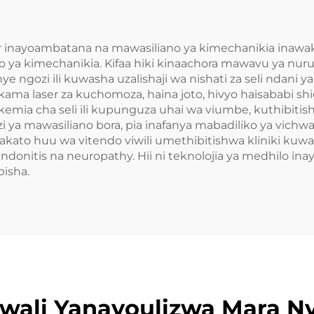
er inayoambatana na mawasiliano ya kimechanikia inawaki
ano ya kimechanikia. Kifaa hiki kinaachora mawavu ya nur
 ngozi ili kuwasha uzalishaji wa nishati za seli ndani
ama laser za kuchomoza, haina joto, hivyo haisababi sh
ia cha seli ili kupunguza uhai wa viumbe, kuthibitisha
i ya mawasiliano bora, pia inafanya mabadiliko ya vichw
hakato huu wa vitendo viwili umethibitishwa kliniki kuw
donitis na neuropathy. Hii ni teknolojia ya medhilo 
isha.
wali Yanayoulizwa Mara Ny