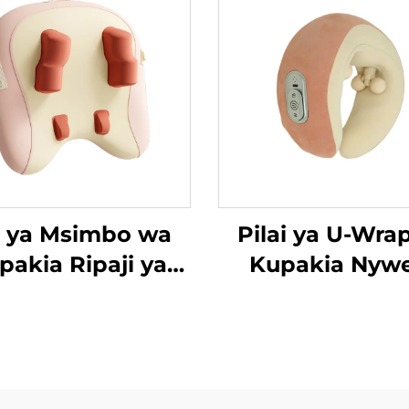
li ya Msimbo wa
Pilai ya U-Wra
pakia Ripaji ya
Kupakia Nywe
Trapezius