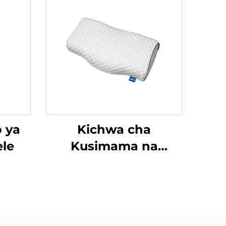
p ya
Kichwa cha
le
Kusimama na
Kuganda Zero-
Pressure