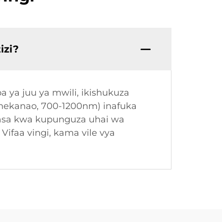
izi?
 ya juu ya mwili, ikishukuza
oonekanao, 700-1200nm) inafuka
hasa kwa kupunguza uhai wa
ifaa vingi, kama vile vya