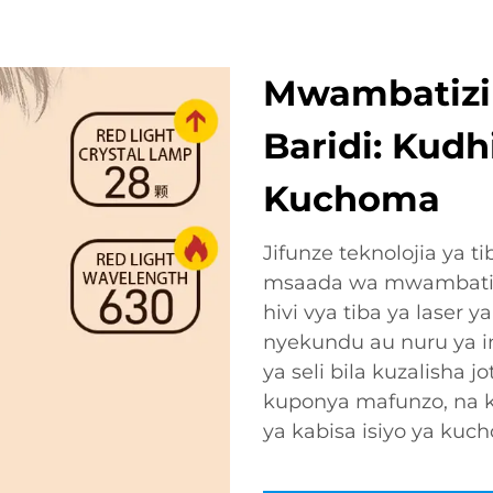
Mwambatizi 
Baridi: Kudh
Kuchoma
Jifunze teknolojia ya t
msaada wa mwambatizo
hivi vya tiba ya laser 
nyekundu au nuru ya in
ya seli bila kuzalisha 
kuponya mafunzo, na 
ya kabisa isiyo ya kuc