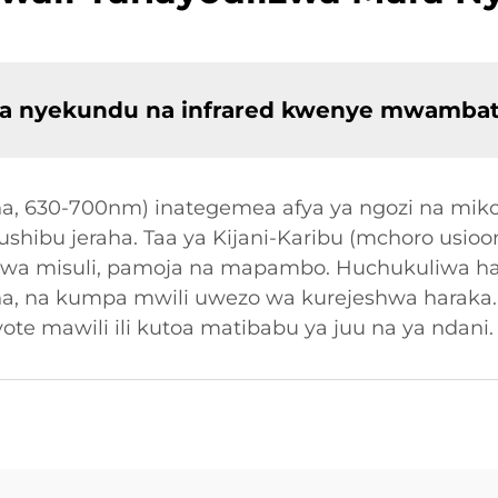
ru ya nyekundu na infrared kwenye mwambat
a, 630-700nm) inategemea afya ya ngozi na mikoa
 kushibu jeraha. Taa ya Kijani-Karibu (mchoro usi
ka kwa misuli, pamoja na mapambo. Huchukuliwa 
a, na kumpa mwili uwezo wa kurejeshwa haraka. V
 mawili ili kutoa matibabu ya juu na ya ndani.