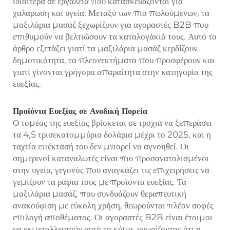
ιδιαίτερα σε εργαλεία που κατασκευάζονται για
χαλάρωση και υγεία. Μεταξύ των πιο πωλούμενων, τα
μαξιλάρια μασάζ ξεχωρίζουν για αγοραστές B2B που
επιθυμούν να βελτιώσουν τα καταλογάκιά τους. Αυτό το
άρθρο εξετάζει γιατί τα μαξιλάρια μασάζ κερδίζουν
δημοτικότητα, τα πλεονεκτήματα που προσφέρουν και
γιατί γίνονται γρήγορα απαραίτητα στην κατηγορία της
ευεξίας.
Προϊόντα Ευεξίας σε Ανοδική Πορεία
Ο τομέας της ευεξίας βρίσκεται σε τροχιά να ξεπεράσει
τα 4,5 τρισεκατομμύρια δολάρια μέχρι το 2025, και η
ταχεία επέκτασή του δεν μπορεί να αγνοηθεί. Οι
σημερινοί καταναλωτές είναι πιο προσανατολισμένοι
στην υγεία, γεγονός που αναγκάζει τις επιχειρήσεις να
γεμίζουν τα ράφια τους με προϊόντα ευεξίας. Τα
μαξιλάρια μασάζ, που συνδυάζουν θεραπευτική
ανακούφιση με εύκολη χρήση, θεωρούνται πλέον σοφές
επιλογή αποθέματος. Οι αγοραστές B2B είναι έτοιμοι
να εκμεταλλευτούν αυτό το κύμα, γνωρίζοντας ότι η