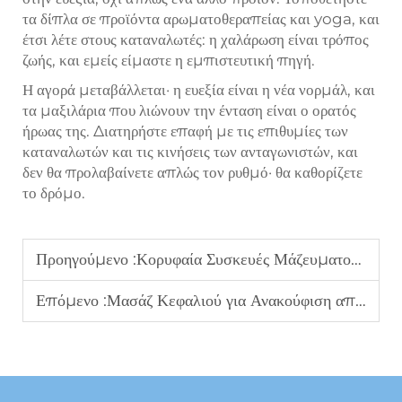
τα δίπλα σε προϊόντα αρωματοθεραπείας και yoga, και
έτσι λέτε στους καταναλωτές: η χαλάρωση είναι τρόπος
ζωής, και εμείς είμαστε η εμπιστευτική πηγή.
Η αγορά μεταβάλλεται· η ευεξία είναι η νέα νορμάλ, και
τα μαξιλάρια που λιώνουν την ένταση είναι ο ορατός
ήρωας της. Διατηρήστε επαφή με τις επιθυμίες των
καταναλωτών και τις κινήσεις των ανταγωνιστών, και
δεν θα προλαβαίνετε απλώς τον ρυθμό· θα καθορίζετε
το δρόμο.
Προηγούμενο :
Κορυφαία Συσκευές Μάζευματος για Πωλήσεις B2B: Τάσεις που οι Διανομείς θα πρέπει να παρακολουθήσουν το 2025
Επόμενο :
Μασάζ Κεφαλιού για Ανακούφιση από το Στρες: Μια Αναπτυσσόμενη Επιχειρηματική Ευκαιρία B2B