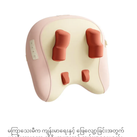
မကြာသေးမီက ကျန်းမာရေးနှင့် ဖြေလျော့ခြင်းအတွက်