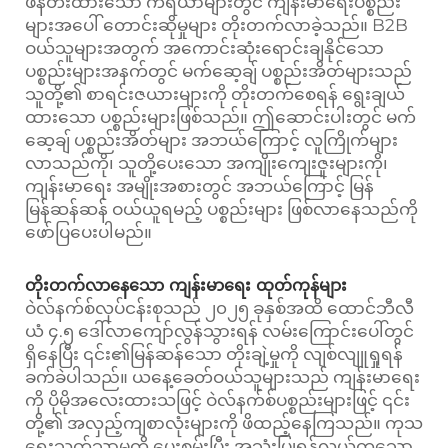
ဖန်တီးထားသော ကိရိယာများတွင် ကျန်းမာရေးပစ္စည်း
များအပေါ် တောင်းဆိုမှုများ တိုးတက်လာခဲ့သည်။ B2B
ဝယ်သူများအတွက် အကောင်းဆုံးရောင်းချနိုင်သော
ပစ္စည်းများအနက်တွင် မက်ဆေ့ချ် ပစ္စည်းအိတ်များသည်
သူတို့၏ စာရင်းဇယားများကို တိုးတက်စေရန် ရွေးချယ်
ထားသော ပစ္စည်းများဖြစ်သည်။ ဤဆောင်းပါးတွင် မက်
ဆေ့ချ် ပစ္စည်းအိတ်များ အဘယ်ကြောင့် လူကြိုက်များ
လာသည်ကို၊ သူတို့ပေးသော အကျိုးကျေးဇူးများကို၊
ကျန်းမာရေး အမျိုးအစားတွင် အဘယ်ကြောင့် မြန်
မြန်ဆန်ဆန် ဝယ်ယူရမည့် ပစ္စည်းများ ဖြစ်လာနေသည်ကို
ဖော်ပြပေးပါမည်။
တိုးတက်လာနေသော ကျန်းမာရေး ထုတ်ကုန်များ
ဝဲလ်နက်စ်လုပ်ငန်းစုသည် ၂၀၂၅ ခုနှစ်အထိ ထောင်ဘီလီ
ယံ ၄.၅ ဒေါ်လာကျော်လွန်သွားရန် လမ်းကြောင်းပေါ်တွင်
ရှိနေပြီး ၎င်း၏မြန်ဆန်သော တိုးချဲ့မှုကို လျစ်လျူရှုရန်
ခက်ခဲပါသည်။ ယနေ့ခေတ်ဝယ်သူများသည် ကျန်းမာရေး
ကို ပိုမိုအလေးထားသဖြင့် ဝဲလ်နက်စ်ပစ္စည်းများဖြင့် ၎င်း
တို့၏ အလှည့်ကျစာလုံးများကို ဖိထည့်နေကြသည်။ ကုသ
ရေးသက်သာမှုကို ပေးစွမ်းပြီး အသုံးပြုရန်လွယ်ကူသော