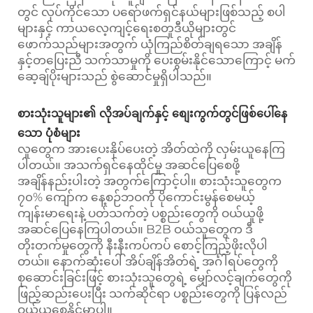
တွင် လုပ်ကိုင်သော ပရော်ဖက်ရှင်နယ်များဖြစ်သည့် စပါ
များနှင့် ကာယလေ့ကျင့်ရေးစတူဒီယိုများတွင်
ဖောက်သည်များအတွက် ယုံကြည်စိတ်ချရသော အချိန်
နှင့်တပြေးညီ သက်သာမှုကို ပေးစွမ်းနိုင်သောကြောင့် မက်
ဆေ့ချ်ပိုးများသည် စွဲဆောင်မှုရှိပါသည်။
စားသုံးသူများ၏ လိုအပ်ချက်နှင့် စျေးကွက်တွင်ဖြစ်ပေါ်နေ
သော ပုံစံများ
လူတွေက အားပေးနှိပ်ပေးတဲ့ အိတ်ထဲကို လှမ်းယူနေကြ
ပါတယ်။ အသက်ရှင်နေထိုင်မှု အဆင်ပြေစေဖို့
အချိန်နည်းပါးတဲ့ အတွက်ကြောင့်ပါ။ စားသုံးသူတွေက
၇၀% ကျော်က နေ့စဉ်ဘဝကို ပိုကောင်းမွန်စေမယ့်
ကျန်းမာရေးနဲ့ ပတ်သက်တဲ့ ပစ္စည်းတွေကို ဝယ်ယူဖို့
အဆင်ပြေနေကြပါတယ်။ B2B ဝယ်သူတွေက ဒီ
တိုးတက်မှုတွေကို နီးနီးကပ်ကပ် စောင့်ကြည့်ဖိုးလိုပါ
တယ်။ နောက်ဆုံးပေါ် အိပ်ချိန်အိတ်ရဲ့ အင်္ဂါရပ်တွေကို
စုဆောင်းခြင်းဖြင့် စားသုံးသူတွေရဲ့ မျှော်လင့်ချက်တွေကို
ဖြည့်ဆည်းပေးပြီး သက်ဆိုင်ရာ ပစ္စည်းတွေကို ပြန်လည်
ဝယ်ယူစေနိုင်မှာပါ။