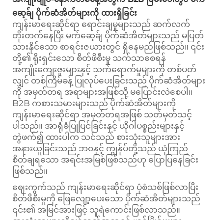
ဆေ့ခ်ျ ပိုက်ဆံအိတ်များကို ထားရှိခြင်း
ကျန်းမာရေးဆိုင်ရာ ရောင်းချမှုများသည် ဆက်လက်
တိုးတက်နေပြီး မက်ဆေ့ခ်ျ ပိုက်ဆံအိတ်များသည် မပြတ်
သားနိုင်သော စာရင်းဇယားတွင် ရှိနေမည်ဖြစ်သည်။ ၎င်း
တို့၏ ရိုးရှင်းသော စိတ်ဖိစီးမှု သက်သာစေရန်
အကျိုးကျေးဇူးများနှင့် သက်ရောက်မှုများကို တစ်ပတ်
လျှင် တစ်ကြိမ်ခန့် ပြုလုပ်ပေးခြင်းသည် ပိုက်ဆံအိတ်များ
ကို အမှတ်တရ အရာများအဖြစ်သို့ မပြောင်းလဲစေပါ။
B2B ကစားသမားများသည် ပိုက်ဆံအိတ်များကို
ကျန်းမာရေးဆိုင်ရာ အမှတ်တရအဖြစ် သတ်မှတ်သင့်
ပါသည်။ အာရုံခံပြုပြင်ခြင်းနှင့် ယိုဂါပစ္စည်းများနှင့်
တွဲဖက်၍ ထားပါက သင်သည် စားသုံးသူများအား
အနားယူခြင်းသည် ဘဝနှင့် ကျွန်ုပ်တို့သည် ယုံကြည်
စိတ်ချရသော အရင်းအမြစ်ဖြစ်သည်ဟု ပြောပြနေခြင်း
ဖြစ်သည်။
ဈေးကွက်သည် ကျန်းမာရေးဆိုင်ရာ ပုံစံသစ်ဖြစ်လာပြီး
စိတ်ဖိစီးမှုကို ဖြေလျော့ပေးသော ပိုက်ဆံအိတ်များသည်
၎င်း၏ အမြင်အားဖြင့် သူရဲကောင်းဖြစ်လာသည်။