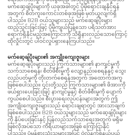
မက်ဆေ့ချ်ပိုးများကို ယခုအခါတွင် ပိုမိုရောင်းချနိုင်ရန်
အတွက် စိတ်ကူးကောင်းတစ်ခုအဖြစ် မှတ်ယူလျက်ရှိ
ပါသည်။ B2B ဝယ်သူများသည် မက်ဆေ့ချ်ပိုးများ
ထည့်သွင်းခြင်းဖြင့် ပိုမိုကျယ်ပြန့်သော ပရိသတ်အား
ရောက်ရှိနိုင်မည့်အကြောင်းကို သိရှိနားလည်သောကြောင့်
ထိုလှိုင်းတွင် ပါဝင်လှုပ်ရှားနေကြပါသည်။
မက်ဆေ့ချ်ပိုးများ၏ အကျိုးကျေးဇူးများ
မက်ဆေ့ချ်ပိုးများသည် ကြွက်သားများ၏ နာကျင်မှုကို
သက်သာစေရန်၊ စိတ်ဖိစီးမှုကို လျော့နည်းစေရန်နှင့် သွေး
လည်ပတ်မှုကို တိုးတက်စေရန်အတွက် အထောက်အကူ
ဖြစ်စေပါသည်။ ၎င်းတို့သည် ကြွက်သားများ၏ ဖိအားကို
ဖယ်ရှားပေးခြင်းဖြင့် နာကျင်မှုနှင့် စိတ်ဖိစီးမှုကို ပျောက်
ကွယ်စေပါသည်။ စီးပွားရေးလုပ်ငန်းများအတွက် ဤ
အကျိုးကျေးဇူးများသည် ရောင်းချရာတွင် အားသာချက်
ဖြစ်စေပါသည်။ B2B ဝယ်သူများသည် မက်ဆေ့ချ်ပိုးများ
ကို နှိပ်ပေးခြင်းနှင့် ပြန်လည်သက်သာရေးအတွက် မရှိမ
ဖြစ်လိုအပ်သော ကိရိယာများအဖြစ် ကြော်ငြာနိုင်
ပါသည်။ ပုံမှန်စားသုံးသူများအပြင် ဝဲလ်နက်စ်နယ်ပယ်