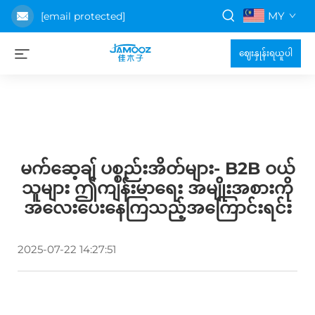
MY
[email protected]
ဈေးနှုန်းရယူပါ
မက်ဆေ့ချ် ပစ္စည်းအိတ်များ- B2B ဝယ်
သူများ ဤကျန်းမာရေး အမျိုးအစားကို
အလေးပေးနေကြသည့်အကြောင်းရင်း
2025-07-22 14:27:51