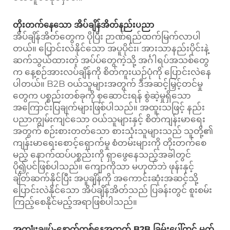
တိုးတက်နေသော အိပ်ချိန်အိတ်နည်းပညာ
အိပ်ချိန်အိတ်တွေက ပိုပြီး ဉာဏ်ရည်ထက်မြက်လာပါ
တယ်။ ပြောင်းလဲနိုင်သော အပူပိုင်း၊ အားသာနည်းပိုင်းနဲ့
ဆက်သွယ်ထားတဲ့ အပ်ပ်တွေကဲ့သို့ အင်္ဂါရပ်အသစ်တွေ
က နေ့စဉ်အားလပ်ချိန်ကို စိတ်ကူးယဉ်ပုံကို ပြောင်းလဲနေ
ပါတယ်။ B2B ဝယ်သူများအတွက် ဒီအဆင့်မြှင့်တင်မှု
တွေက ပစ္စည်းတစ်ခုကို စုဆောင်းရန် စွဲဆဲ့မှုရှိသော
အကြောင်းပြချက်များဖြစ်ပါသည်။ အထူးသဖြင့် နည်း
ပညာကျွမ်းကျင်သော ဝယ်သူများနှင့် စိတ်ကျန်းမာရေး
အတွက် စဉ်းစားတတ်သော စားသုံးသူများသည် သူတို့၏
ကျန်းမာရေးစောင့်ရှောက်မှု စံတမ်းများကို တိုးတက်စေ
မည့် နောက်ထပ်ပစ္စည်းကို ရှာဖွေနေသည့်အခါတွင်
ပို၍ပင်ဖြစ်ပါသည်။ ကျောကိုသာ မဟုတ်ဘဲ ဖုန်းနှင့်
ချိတ်ဆက်နိုင်ပြီး အပူချိန်ကို အကောင်းဆုံးအဆင့်သို့
ပြောင်းလဲနိုင်သော အိပ်ချိန်အိတ်သည် ပြခန်းတွင် စူးစမ်း
ကြည့်စေနိုင်မည့်အရာဖြစ်ပါသည်။
အကျုံးချုပ်-နောက်တစ်နေ့အတွက် B2B ခြမ်းပေါ်တွင် မက်