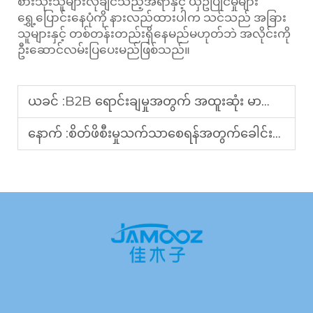
စားသုံးသူများလိုချင်သည့်အရာနှင့် ယှဥ်ပြိုင်မှုများ
ရွှေ့ပြောင်းနေပုံကို နားလည်ထားပါက သင်သည် အခြား
သူများနှင့် တစ်တန်းတည်းရှိနေမည်မဟုတ်ဘဲ အလိုင်းကို
ဦးဆောင်လမ်းပြပေးမည်ဖြစ်သည်။
ယခင် :
B2B ရောင်းချမှုအတွက် အထူးဆုံး မာဆေးကိရိယာများ: ၂၀၂၅ ခုနှစ်တွင် ဒီသူများအား လေ့လာဖို့ လိုအပ်သည့် ထူးခြားချက်များ
နောက် :
စိတ်ဖိစီးမှုသက်သာစေရန်အတွက်ခေါင်းကိုနှိပ်ပေးသည့်စက်များ- B2B အခွင့်အလမ်းတိုးတက်လာခြင်း