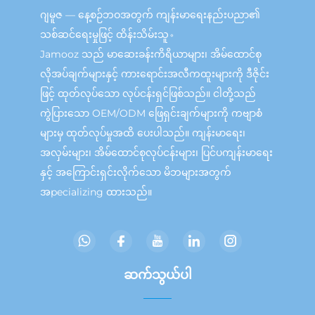
ဂျမူဇ — နေ့စဉ်ဘဝအတွက် ကျန်းမာရေးနည်းပညာ၏
သစ်ဆင်ရေးမှုဖြင့် ထိန်းသိမ်းသူ。
Jamooz သည် မာဆေးခန်းကိရိယာများ၊ အိမ်ထောင်စု
လိုအပ်ချက်များနှင့် ကားရောင်းအလီကထူးများကို ဒီဇိုင်း
ဖြင့် ထုတ်လုပ်သော လုပ်ငန်းရှင်ဖြစ်သည်။ ငါတို့သည်
ကွဲပြားသော OEM/ODM ဖြေရှင်းချက်များကို ကဗျာစံ
များမှ ထုတ်လုပ်မှုအထိ ပေးပါသည်။ ကျန်းမာရေး၊
အလှမ်းများ၊ အိမ်ထောင်စုလုပ်ငန်းများ၊ ပြင်ပကျန်းမာရေး
နှင့် အကြောင်းရှင်းလိုက်သော မိဘများအတွက်
အpecializing ထားသည်။
ဆက်သွယ်ပါ