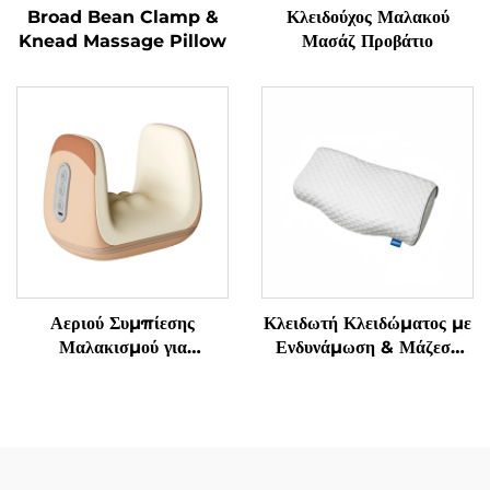
Broad Bean Clamp &
Κλειδούχος Μαλακού
Knead Massage Pillow
Μασάζ Προβάτιο
Αεριού Συμπίεσης
Κλειδωτή Κλειδώματος με
Μαλακισμού για
Ενδυνάμωση & Μάζεση
Αποφύγματα
Γρανάζας Υπνόου
Τενοσυνοβίτιδας στα
Χειριδιά