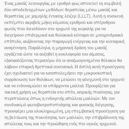
Ένας μασάζ λειτουργίας με ερυθρό φως αποτελεί τη συμβολή
δύο αποδεδειγμένων μεθόδων: θεραπείας μέσω μασάζ και
θεραπείας με χαμηλής έντασης λέιζερ (LLLT). Αυτή η συσκευή
εκπέμπει ακριβείς μήκη κύματος ερυθρού και υπέρυθρου
φωτός που διεισδύουν στο τριχωτό της κεφαλής για να
διεγείρουν επιδερμικά και θυλακικά κύτταρα σε μιτοχονδριακό
επίπεδο, αυξάνοντας την παραγωγή ενέργειας και την κυτταρική
αναγέννηση. Παράλληλα, η μηχανική δράση του μασάζ
εργάζεται ώστε να αυξηθεί η κυκλοφορία του αίματος,
εξασφαλίζοντας περαιτέρω ότι οι αναζωογονημένοι θύλακοι θα
λάβουν επαρκή θρεπτικά συστατικά. Η διπλή αυτή προσέγγιση
έχει σχεδιαστεί για να καταπολεμήσει την μικροσκοπική
συρρίκνωση των θυλάκων, να μειώσει τη φλεγμονή στο τριχωτό
και να ενδυναμώσει τα υπάρχοντα μαλλιά. Προορίζεται για
τακτική χρήση ως θεραπεία στο σπίτι, ιατρικής ποιότητας, για
περιπτώσεις όπως η ενδογενής απώλεια μαλλιών. Με τον
συνδυασμό φωτοβιοτροποποίησης και φυσικής διέγερσης,
προσφέρει μια ολοκληρωμένη, μη επεμβατική προσέγγιση για
τη βελτίωση της πυκνότητας των μαλλιών, την επιβράδυνση της
απώλειας τους και την προώθηση ενός πιο υγιούς τριχωτού.