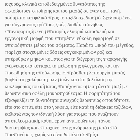
ισχυρές, κλινικά αποδεδειγμένες δυνατότητες της
φωτοβιοτροποποίησης και του μασάζ σε έναν συμπαγή,
ασύρματο και φιλικό προς το ταξίδι σχεδιασμό. Σχεδιασμένος
για σύγχρονους τρόπους ζωής, διαθέτει συνήθως
επαναφορτιζόμενη μπαταρία, ελαφριά κατασκευή και
εργονομική μορφή που επιτρέπει εύκολη εφαρμογή σε
οποιοδήποτε μέρος του σώματος. Παρά το μικρό του μέγεθος,
παρέχει στοχευμένες δόσεις συγκεκριμένων ροζ και
υπέρυθρων μηκών κύματος για τη διέγερση της παραγωγής
ενέργειας στα κύτταρα, τη μείωση της φλεγμονής και την
προώθηση της επούλωσης. Η πρόσθετη λειτουργία μασάζ
βοηθά στη χαλάρωση των μυών και στη βελτίωση της
κυκλοφορίας του αίματος, παρέχοντας άμεση άνεση μαζί με
θεραπευτικά οφέλη μακροπρόθεσμα. Η φορητότητά του
εξασφαλίζει τη δυνατότητα συνεχούς θεραπείας οπουδήποτε,
είτε στο σπίτι, είτε στο γραφείο, είτε κατά τη διάρκεια ταξιδιών,
καθιστώντας τον ιδανική λύση για άτομα που αναζητούν
αποτελεσματική, καθημερινή αντιμετώπιση πόνου,
δυσκαμψίας και επιταχυνόμενης ανάρρωσης μετά από
προπονήσεις, χωρίς να είναι δεμένα σε πρίζα.