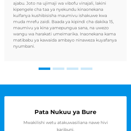
ajabu. Joto na ujimaji wa vibofu vinajali, lakini
kipengele cha taa ya nyekundu kinaonekana
kuifanya kushibisisha maumivu ishakuwe kwa
muda mrefu zaidi. Baada ya kipindi cha dakika 15,
maumivu ya kina yamepungua sana, na uwezo
wangu wa harakati umeimarika. Inaonekana kama
matibabu ya kawaida ambayo ninaweza kuyafanya
nyumbani.
Pata Nukuu ya Bure
Mwakilishi wetu atakuwasiliana nawe hivi
karibuni.