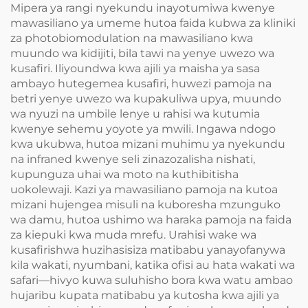
Mipera ya rangi nyekundu inayotumiwa kwenye
mawasiliano ya umeme hutoa faida kubwa za kliniki
za photobiomodulation na mawasiliano kwa
muundo wa kidijiti, bila tawi na yenye uwezo wa
kusafiri. Iliyoundwa kwa ajili ya maisha ya sasa
ambayo hutegemea kusafiri, huwezi pamoja na
betri yenye uwezo wa kupakuliwa upya, muundo
wa nyuzi na umbile lenye u rahisi wa kutumia
kwenye sehemu yoyote ya mwili. Ingawa ndogo
kwa ukubwa, hutoa mizani muhimu ya nyekundu
na infraned kwenye seli zinazozalisha nishati,
kupunguza uhai wa moto na kuthibitisha
uokolewaji. Kazi ya mawasiliano pamoja na kutoa
mizani hujengea misuli na kuboresha mzunguko
wa damu, hutoa ushimo wa haraka pamoja na faida
za kiepuki kwa muda mrefu. Urahisi wake wa
kusafirishwa huzihasisiza matibabu yanayofanywa
kila wakati, nyumbani, katika ofisi au hata wakati wa
safari—hivyo kuwa suluhisho bora kwa watu ambao
hujaribu kupata matibabu ya kutosha kwa ajili ya