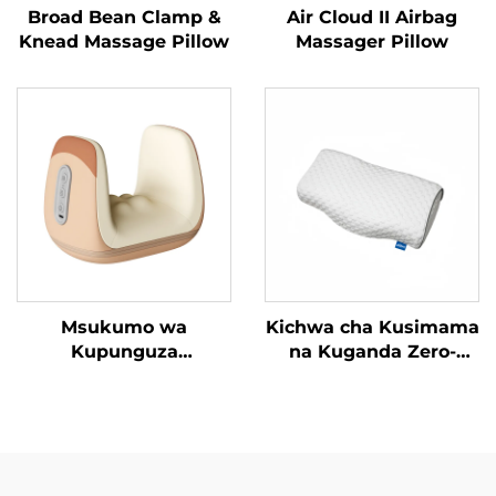
Broad Bean Clamp &
Air Cloud II Airbag
Knead Massage Pillow
Massager Pillow
Msukumo wa
Kichwa cha Kusimama
Kupunguza
na Kuganda Zero-
Tenosynovitis wa
Pressure
Mikono