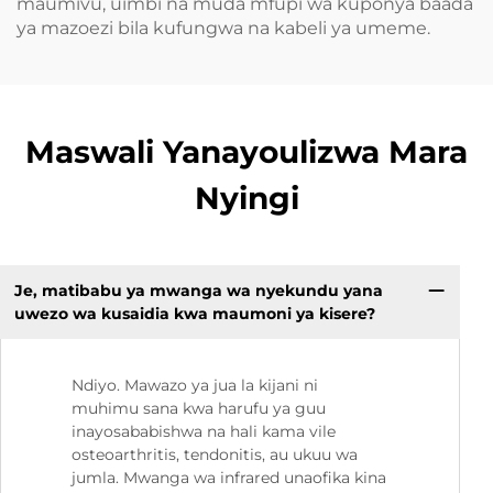
maumivu, uimbi na muda mfupi wa kuponya baada
ya mazoezi bila kufungwa na kabeli ya umeme.
Maswali Yanayoulizwa Mara
Nyingi
Je, matibabu ya mwanga wa nyekundu yana
uwezo wa kusaidia kwa maumoni ya kisere?
Ndiyo. Mawazo ya jua la kijani ni
muhimu sana kwa harufu ya guu
inayosababishwa na hali kama vile
osteoarthritis, tendonitis, au ukuu wa
jumla. Mwanga wa infrared unaofika kina