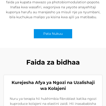
faida ya kupata mawazo ya photobiomodulation popote.
Inafaa kwa wasafiri, wagonjwa na yeyote anayehitaji
kuponya harufu au marejesho ya misuli nje ya nyumbani,
bila kuchukua malipo ya kisina kwa ajili ya matibabu.
Pata Nukuu
Faida za bidhaa
Kurejesha Afya ya Ngozi na Uzalishaji
wa Kolajeni
Nuru ya terapia hii hukhimbia fibroblast katika ngozi
kuproduce kolajeni na elastini zaidi. Hii inasababisha