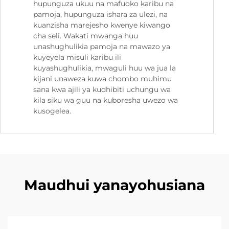
hupunguza ukuu na mafuoko karibu na
pamoja, hupunguza ishara za ulezi, na
kuanzisha marejesho kwenye kiwango
cha seli. Wakati mwanga huu
unashughulikia pamoja na mawazo ya
kuyeyela misuli karibu ili
kuyashughulikia, mwaguli huu wa jua la
kijani unaweza kuwa chombo muhimu
sana kwa ajili ya kudhibiti uchungu wa
kila siku wa guu na kuboresha uwezo wa
kusogelea.
Maudhui yanayohusiana