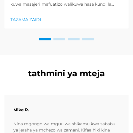
kuwa masajeri mafuatizo walikuwa hasa kundi la
bidhaa lilionyeshwa zaidi katika sektor ya afya na
uzuri, na kupunguza kiasi kikubwa cha bidhaa za
TAZAMA ZAIDI
kurejesha. Wakuzaji wamekuwa wamefahamu ...
tathmini ya mteja
Mike R.
Nina mgongo wa mguu wa shikamu kwa sababu
ya jeraha ya mchezo wa zamani. Kifaa hiki kina