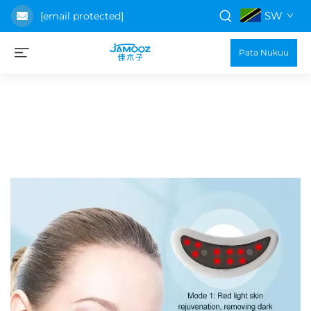
SW
[email protected]
Pata Nukuu