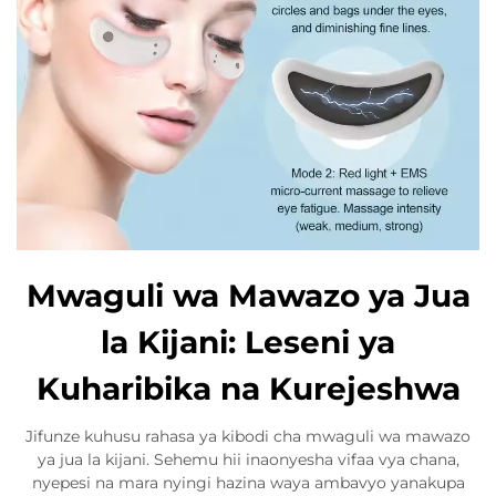
Mwaguli wa Mawazo ya Jua
la Kijani: Leseni ya
Kuharibika na Kurejeshwa
Jifunze kuhusu rahasa ya kibodi cha mwaguli wa mawazo
ya jua la kijani. Sehemu hii inaonyesha vifaa vya chana,
nyepesi na mara nyingi hazina waya ambavyo yanakupa