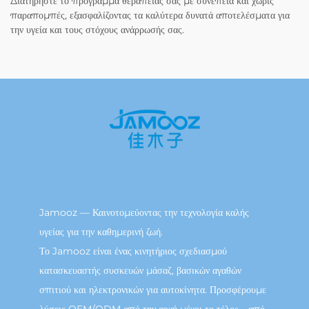
Διατηρήστε το πρόγραμμα θεραπείας σας με συνέπεια και χωρίς
παραπομπές, εξασφαλίζοντας τα καλύτερα δυνατά αποτελέσματα για
την υγεία και τους στόχους ανάρρωσής σας.
Jamooz — Καινοτομεύοντας την τεχνολογία καλής
υγείας για την καθημερινή ζωή.
Το Jamooz είναι ένας κινητήριος σχεδιασμού
κατασκευαστής συσκευών μάσαζ, βασικών αγαθών
σπιτιού και ηλεκτρονικών για αυτοκίνητα. Προσφέρουμε
λύσεις OEM/ODM από την αρχή μέχρι το τέλος—από