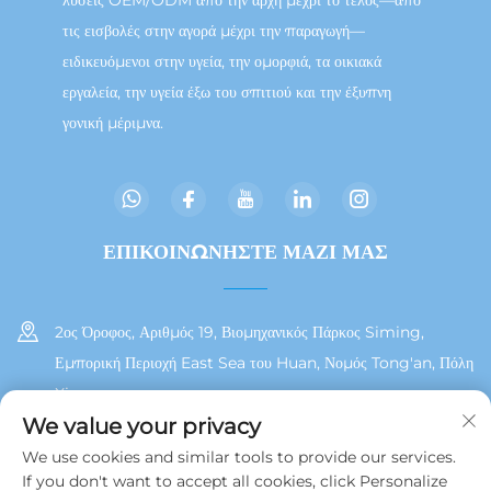
τις εισβολές στην αγορά μέχρι την παραγωγή—
ειδικευόμενοι στην υγεία, την ομορφιά, τα οικιακά
εργαλεία, την υγεία έξω του σπιτιού και την έξυπνη
γονική μέριμνα.
ΕΠΙΚΟΙΝΩΝΗΣΤΕ ΜΑΖΙ ΜΑΣ
2ος Όροφος, Αριθμός 19, Βιομηχανικός Πάρκος Siming,
Εμπορική Περιοχή East Sea του Huan, Νομός Tong'an, Πόλη
Xiamen
We value your privacy
+86 13215929911
We use cookies and similar tools to provide our services.
If you don't want to accept all cookies, click Personalize
[email protected]