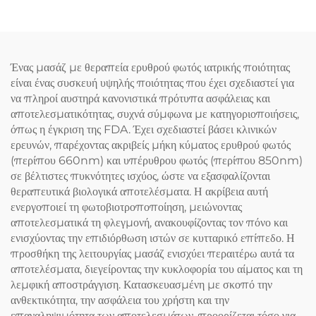
Ένας μασάζ με θεραπεία ερυθρού φωτός ιατρικής ποιότητας
είναι ένας συσκευή υψηλής ποιότητας που έχει σχεδιαστεί για
να πληροί αυστηρά κανονιστικά πρότυπα ασφάλειας και
αποτελεσματικότητας, συχνά σύμφωνα με κατηγοριοποιήσεις,
όπως η έγκριση της FDA. Έχει σχεδιαστεί βάσει κλινικών
ερευνών, παρέχοντας ακριβείς μήκη κύματος ερυθρού φωτός
(περίπου 660nm) και υπέρυθρου φωτός (περίπου 850nm)
σε βέλτιστες πυκνότητες ισχύος, ώστε να εξασφαλίζονται
θεραπευτικά βιολογικά αποτελέσματα. Η ακρίβεια αυτή
ενεργοποιεί τη φωτοβιοτροποποίηση, μειώνοντας
αποτελεσματικά τη φλεγμονή, ανακουφίζοντας τον πόνο και
ενισχύοντας την επιδιόρθωση ιστών σε κυτταρικό επίπεδο. Η
προσθήκη της λειτουργίας μασάζ ενισχύει περαιτέρω αυτά τα
αποτελέσματα, διεγείροντας την κυκλοφορία του αίματος και τη
λεμφική αποστράγγιση. Κατασκευασμένη με σκοπό την
ανθεκτικότητα, την ασφάλεια του χρήστη και την
επαναληψιμότητα των αποτελεσμάτων, προορίζεται τόσο για