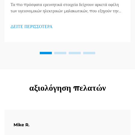
Τα πιο πρόσφατα ερευνητικά στοιχεία δείχνουν αρκετά οφέλη
των υγειονομικών ηλεκτρικών μαλακωτικών, που εξηγούν την
πρόσφατη αύξηση στη χρήση τους. Αποφράζοντας πόνο,
προωθώντας αποψυχή, ή βελτιώνοντας τη γενική καλή διατροφή,
ΔΕΙΤΕ ΠΕΡΙΣΣΟΤΕΡΑ
τα ηλεκτρικά μαλακωτικά φαίνεται να τα κάνουν όλα. Οι
άνθρωποι που ζουν σήμερα...
αξιολόγηση πελατών
Mike R.