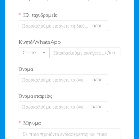
Ηλ. ταχυδρομείο
0/100
Κινητό/WhatsApp
Code
0/100
Όνομα
0/100
Όνομα εταιρείας
0/200
Μήνυμα