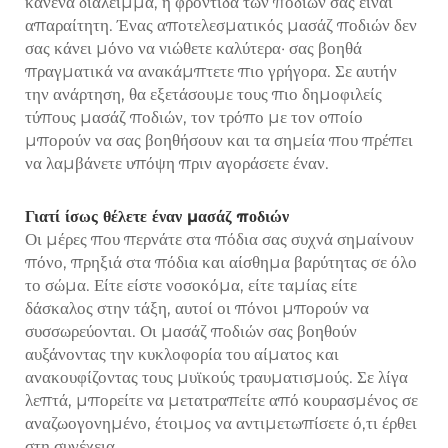
κανένα διάλειμμα, η φροντίδα των ποδιών σας είναι
απαραίτητη. Ένας αποτελεσματικός μασάζ ποδιών δεν
σας κάνει μόνο να νιώθετε καλύτερα· σας βοηθά
πραγματικά να ανακάμπτετε πιο γρήγορα. Σε αυτήν
την ανάρτηση, θα εξετάσουμε τους πιο δημοφιλείς
τύπους μασάζ ποδιών, τον τρόπο με τον οποίο
μπορούν να σας βοηθήσουν και τα σημεία που πρέπει
να λαμβάνετε υπόψη πριν αγοράσετε έναν.
Γιατί ίσως θέλετε έναν μασάζ ποδιών
Οι μέρες που περνάτε στα πόδια σας συχνά σημαίνουν
πόνο, πρηξιά στα πόδια και αίσθημα βαρύτητας σε όλο
το σώμα. Είτε είστε νοσοκόμα, είτε ταμίας είτε
δάσκαλος στην τάξη, αυτοί οι πόνοι μπορούν να
συσσωρεύονται. Οι μασάζ ποδιών σας βοηθούν
αυξάνοντας την κυκλοφορία του αίματος και
ανακουφίζοντας τους μυϊκούς τραυματισμούς. Σε λίγα
λεπτά, μπορείτε να μετατραπείτε από κουρασμένος σε
αναζωογονημένο, έτοιμος να αντιμετωπίσετε ό,τι έρθει
στη συνέχεια.