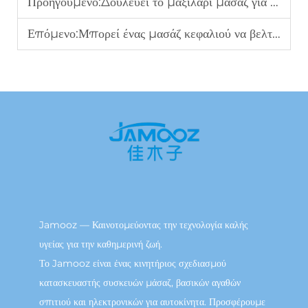
Προηγούμενο:
Δουλεύει το μαξιλάρι μασάζ για τους πόνους στη μέση;
Επόμενο:
Μπορεί ένας μασάζ κεφαλιού να βελτιώσει αποτελεσματικά την ποιότητα του ύπνου;
Jamooz — Καινοτομεύοντας την τεχνολογία καλής
υγείας για την καθημερινή ζωή.
Το Jamooz είναι ένας κινητήριος σχεδιασμού
κατασκευαστής συσκευών μάσαζ, βασικών αγαθών
σπιτιού και ηλεκτρονικών για αυτοκίνητα. Προσφέρουμε