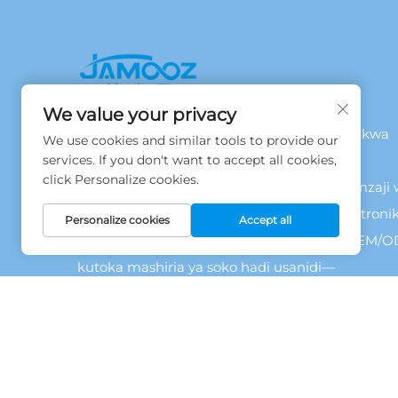
We value your privacy
Jamooz — Inovisheni ya Teknolojia ya Afya kwa
We use cookies and similar tools to provide our
services. If you don't want to accept all cookies,
Maisha ya Kila Siku.
click Personalize cookies.
Jamooz ni mnufaa wa kuboresha uzungumzaji 
vifaa vya masaj, vitu vya nyumbani, na elektronik
Personalize cookies
Accept all
mvua. Tunatoa suluhisho za mwisho wa OEM/
kutoka mashiria ya soko hadi usanidi—
vinazokusanya katika afya, uzuri, mifumo ya
nyumbani, afya ya nje, na uhalifu wa kipima.