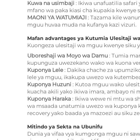
Kuwa na usimbaji
: Ikiwa unafuatilia safa
mfano wa paka kiasi cha kupakia kwenye su
MAONI YA WATUMIAJI
: Tazama kile wanun
mguu huvaa muda na kufanya kazi vizuri.
Mafan advantages ya Kutumia Ulesitaji w
Kuongeza ulesitaji wa mguu kwenye siku ya
Uboreshaji wa Moyo wa Damu
: Tumia mar
kupunguza uwezekano wako wa kuona ve
Kuponya Lele
: Dakika chache za upumzi
lele ya mguu, ikakupa uwezo wa kutembea
Kuponya Huzuni
: Kutoa mguu wako ulesit
kuacha akili yako ikiwa imara, ambayo ni
Kuponya Haraka
: Ikiwa wewe ni mtu wa
wa msaada unatumia uwezo wa kuponya kw
recovery yako baada ya mazoezi au siku zen
Mitindo ya Sekta na Ubunifu
Dunia ya vifaa vya kumgonga mguu ni sawa 