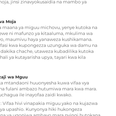
ja, jinsi zinavyokusaidia na mambo ya
wa Moja
na maana ya miguu michovu, yenye kutoka na
 wewe ni mafunzo ya kitaaluma, mkulima wa
yo, maumivu haya yanaweza kushikamana.
afasi kwa kupongezza uzunguka wa damu na
 dakika chache, utaweza kubadilika kutoka
li ya kutayarisha upya, tayari kwa kila
zaji wa Mguu
a mtandaoni huuonyesha kuwa vifaa vya
ina fulani ambazo hutumiwa mara kwa mara.
kuchagua ile inayofaa zaidi kwako.
a
: Vifaa hivi vinapakia miguu yako na kujazwa
 ya upashio. Kunyonya hiki hukongeza
ina ya ugonjwa ambayo mara nyingi hutokana