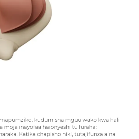
ta mapumziko, kudumisha mguu wako kwa hali
oja inayofaa haionyeshi tu furaha;
raka. Katika chapisho hiki, tutajifunza aina