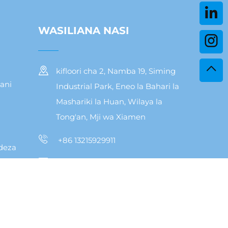
WASILIANA NASI
kifloori cha 2, Namba 19, Siming
ani
Industrial Park, Eneo la Bahari la
Mashariki la Huan, Wilaya la
Tong'an, Mji wa Xiamen
+86 13215929911
deza
[email protected]