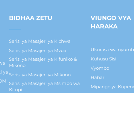
BIDHAA ZETU
VIUNGO VYA
HARAKA
Serisi ya Masajeri ya Kichwa
Ukurasa wa nyumb
Serisi ya Masajeri ya Mvua
Kuhusu Sisi
Serisi ya Masajeri ya Kifuniko &
wa
Mikono
Vyombo
i ya
Serisi ya Masajeri ya Mikono
Habari
ODM
Serisi ya Masajeri ya Msimbo wa
Mipango ya Kupen
Kifupi
Vidiyo
Serisi ya Masajeri ya Macho
Wasiliana
Serisi ya Masajeri ya Mikoa