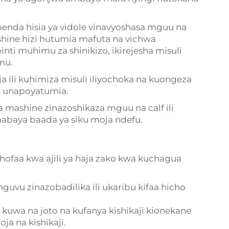
penda hisia ya vidole vinavyoshasa mguu na
ashine hizi hutumia mafuta na vichwa
i muhimu za shinikizo, ikirejesha misuli
mu.
ja ili kuhimiza misuli iliyochoka na kuongeza
ti unapoyatumia.
ta mashine zinazoshikaza mguu na calf ili
mabaya baada ya siku moja ndefu.
hofaa kwa ajili ya haja zako kwa kuchagua
uvu zinazobadilika ili ukaribu kifaa hicho
i kuwa na joto na kufanya kishikaji kionekane
oja na kishikaji.