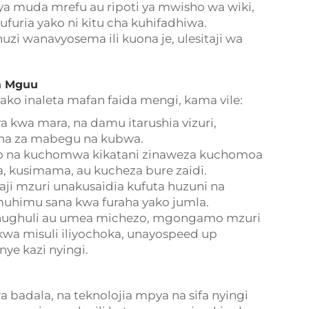
ri ya muda mrefu au ripoti ya mwisho wa wiki,
furia yako ni kitu cha kuhifadhiwa.
uzi wanavyosema ili kuona je, ulesitaji wa
a Mguu
ko inaleta mafan faida mengi, kama vile:
a kwa mara, na damu itarushia vizuri,
na za mabegu na kubwa.
ko na kuchomwa kikatani zinaweza kuchomoa
, kusimama, au kucheza bure zaidi.
aji mzuri unakusaidia kufuta huzuni na
 muhimu sana kwa furaha yako jumla.
 shughuli au umea michezo, mgongamo mzuri
a misuli iliyochoka, unayospeed up
ye kazi nyingi.
badala, na teknolojia mpya na sifa nyingi