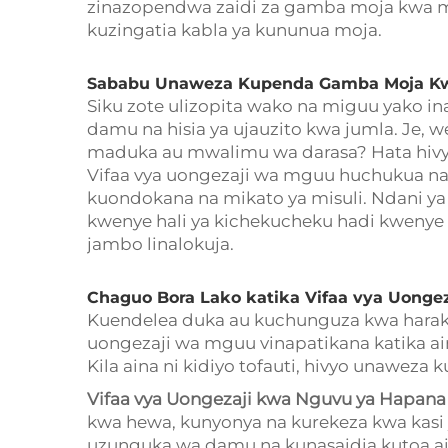
zinazopendwa zaidi za gamba moja kwa mo
kuzingatia kabla ya kununua moja.
Sababu Unaweza Kupenda Gamba Moja K
Siku zote ulizopita wako na miguu yako i
damu na hisia ya ujauzito kwa jumla. Je,
maduka au mwalimu wa darasa? Hata hiv
Vifaa vya uongezaji wa mguu huchukua n
kuondokana na mikato ya misuli. Ndani ya
kwenye hali ya kichekucheku hadi kwenye ha
jambo linalokuja.
Chaguo Bora Lako katika Vifaa vya Uonge
Kuendelea duka au kuchunguza kwa harak
uongezaji wa mguu vinapatikana katika a
Kila aina ni kidiyo tofauti, hivyo unaweza 
Vifaa vya Uongezaji kwa Nguvu ya Hapan
kwa hewa, kunyonya na kurekeza kwa kasi
uzunguka wa damu na kunasaidia kutoa a