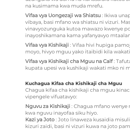
na kusimama kwa muda mrefu.
Vifaa vya Uongezaji wa Shiatsu
: Ikiwa una
vibaya, basi mfano wa shiatsu ni vizuri. M
vinavyozunguka kutoa mawazo kwenye point
inayoshikamana kama yafanyavyo mtaala
Vifaa vya Kishikaji
: Vifaa hivi hupiga pamo
moyo, hivyo mguu yako itaibidi kila waka
Vifaa vya Kishikaji cha Mguu na Calf
: Tafu
kupata upesi wa kushikaji wakati mko ni 
Kuchagua Kifaa cha Kishikaji cha Mguu
Chagua kifaa cha kishikaji cha mguu kinac
vipengele vifuatavyo:
Nguvu za Kishikaji
: Chagua mfano wenye ng
kwa nguvu inayofaa siku hiyo.
Kazi ya Joto
: Joto linaweza kusaidia misul
kizuri zaidi, basi ni vizuri kuwa na joto pam