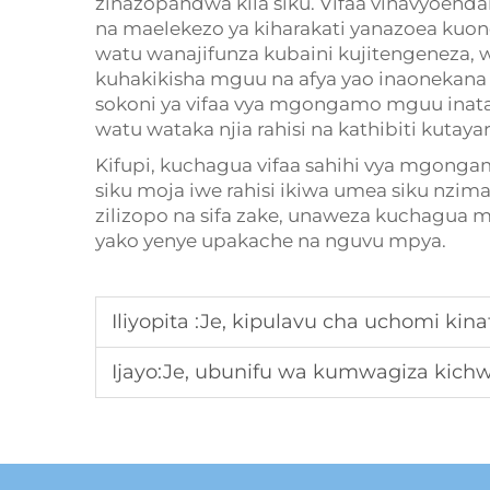
zinazopandwa kila siku. Vifaa vinavyoenda
na maelekezo ya kiharakati yanazoea kuo
watu wanajifunza kubaini kujitengeneza, wa
kuhakikisha mguu na afya yao inaonekana 
sokoni ya vifaa vya mgongamo mguu inataj
watu wataka njia rahisi na kathibiti kutayari
Kifupi, kuchagua vifaa sahihi vya mgong
siku moja iwe rahisi ikiwa umea siku nzim
zilizopo na sifa zake, unaweza kuchagua 
yako yenye upakache na nguvu mpya.
Iliyopita :
Je, kipulavu cha uchomi kinafanya
Ijayo:
Je, ubunifu wa kumwagiza kichwa 