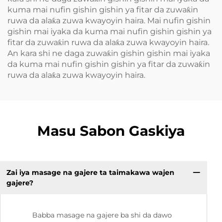
kuma mai nufin gishin gishin ya fitar da zuwaƙin
ruwa da alaƙa zuwa kwayoyin haira. Mai nufin gishin
gishin mai iyaka da kuma mai nufin gishin gishin ya
fitar da zuwaƙin ruwa da alaƙa zuwa kwayoyin haira.
An kara shi ne daga zuwaƙin gishin gishin mai iyaka
da kuma mai nufin gishin gishin ya fitar da zuwaƙin
ruwa da alaƙa zuwa kwayoyin haira.
Masu Sabon Gaskiya
Zai iya masage na gajere ta taimakawa wajen
gajere?
Babba masage na gajere ba shi da dawo