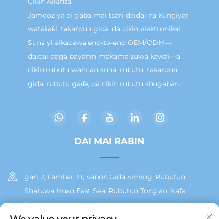
Cikin Aikinsa.
Jamooz ya ci gaba mai tsari daidai na kungiyar
wataƙaƙi, takardun gida, da cikin elektronikai.
Suna yi aikacewa end-to-end OEM/ODM—
daidai daga bayanin makama zuwa kawai—a
cikin rubutu wannan suna, rubutu, takardun
gida, rubutu gaɗe, da cikin rubutu shugaban.
DAI MAI RABIN
gari 2, Lambar 19, Sabon Gida Siming, Rubutun
Sharuwa Huan East Sea, Rubutun Tong'an, Kafa
Xiamen