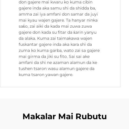
don gajere mai kwaru ko kuma cibin
gajere inda aka samu shi da shidda ba,
amma zai iya amfani don samar da juyi
mai kyau wajen gajere. Ta hanyar ninka
saƙo, zai aiki da kada mai zuwa zuwa
gajere don kada su fitar da ƙarin yanyu
da alaka. Kuma zai taimakawa wajen
fuskantar gajere inda aka kara shi da
zuma ko kuma garba, wato zai sa gajere
mai girma da jiki su fito. Sai sai ake
amfani da shi ne azaman alamun da ke
tushen tsaron wasu alamun gajere da
kuma tsaron yawan gajere.
Makalar Mai Rubutu