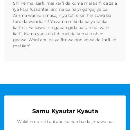
Shi ne mai ƙarfi, mai ƙarfi da kuma mai ƙarfi da za a
iya kara fuskantar, amma ba na yi gargajiya ba.
Amma wannan masajin ya tafi cikin har zuwa ba
tare da wani ƙarfi! Ya zama miki da ba ya tafiƙa
ƙarfina. Ya kawo irin gaban gida ba tare da wani
ƙarfi. Kuma yana da fahimci da kuma tushen
gwiwa. Wani abu da ya fitowa don kowa da ƙarfi ko
mai ƙarfi.
Samu Kyautar Kyauta
Wakilinmu zai tuntube ku nan ba da jimawa ba.