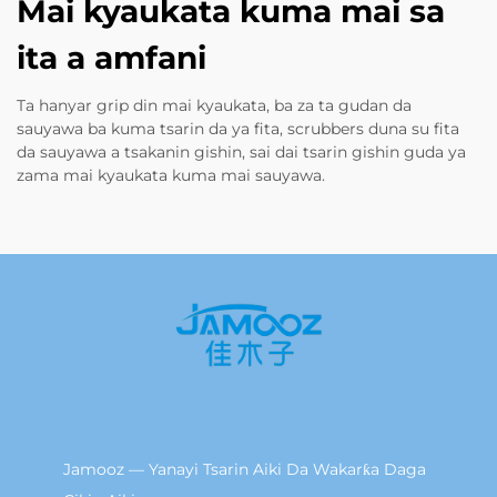
Mai kyaukata kuma mai sa
ita a amfani
Ta hanyar grip din mai kyaukata, ba za ta gudan da
sauyawa ba kuma tsarin da ya fita, scrubbers duna su fita
da sauyawa a tsakanin gishin, sai dai tsarin gishin guda ya
zama mai kyaukata kuma mai sauyawa.
Jamooz — Yanayi Tsarin Aiki Da Wakarƙa Daga