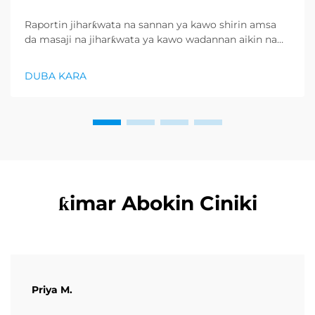
Raportin jiharƙwata na sannan ya kawo shirin amsa
da masaji na jiharƙwata ya kawo wadannan aikin na
farko a cikin rubutun health and wellness sector,
kuma wani demand mai samar da relaxation
DUBA KARA
products ya zo. Distributors suka fara takadda ...
ƙimar Abokin Ciniki
Priya M.