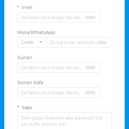
Imel
0/100
Mota/WhatsApp
Code
0/100
Sunan
0/100
Sunan Kafa
0/200
Saƙo