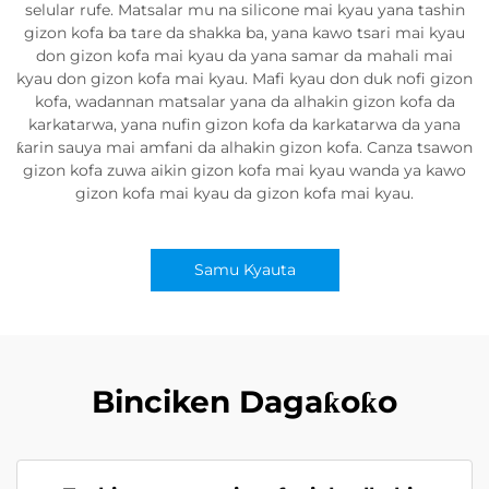
selular rufe. Matsalar mu na silicone mai kyau yana tashin
gizon kofa ba tare da shakka ba, yana kawo tsari mai kyau
don gizon kofa mai kyau da yana samar da mahali mai
kyau don gizon kofa mai kyau. Mafi kyau don duk nofi gizon
kofa, wadannan matsalar yana da alhakin gizon kofa da
karkatarwa, yana nufin gizon kofa da karkatarwa da yana
ƙarin sauya mai amfani da alhakin gizon kofa. Canza tsawon
gizon kofa zuwa aikin gizon kofa mai kyau wanda ya kawo
gizon kofa mai kyau da gizon kofa mai kyau.
Samu Kyauta
Binciken Dagaƙoƙo