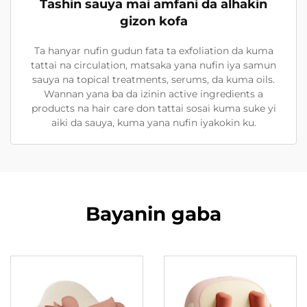
Tashin sauya mai amfani da alhakin
gizon kofa
Ta hanyar nufin gudun fata ta exfoliation da kuma
tattai na circulation, matsaka yana nufin iya samun
sauya na topical treatments, serums, da kuma oils.
Wannan yana ba da izinin active ingredients a
products na hair care don tattai sosai kuma suke yi
aiki da sauya, kuma yana nufin iyakokin ku.
Bayanin gaba