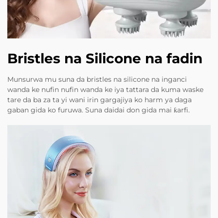
Bristles na Silicone na fadin
Munsurwa mu suna da bristles na silicone na inganci
wanda ke nufin nufin wanda ke iya tattara da kuma waske
tare da ba za ta yi wani irin gargajiya ko harm ya daga
gaban gida ko furuwa. Suna daidai don gida mai ƙarfi.