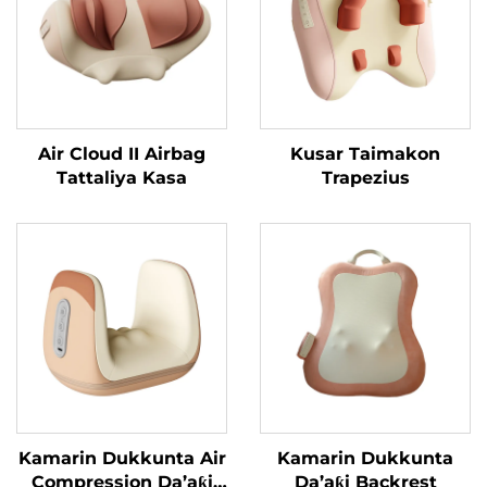
Air Cloud II Airbag
Kusar Taimakon
Tattaliya Kasa
Trapezius
Kamarin Dukkunta Air
Kamarin Dukkunta
Compression Da’aƙi
Da’aƙi Backrest