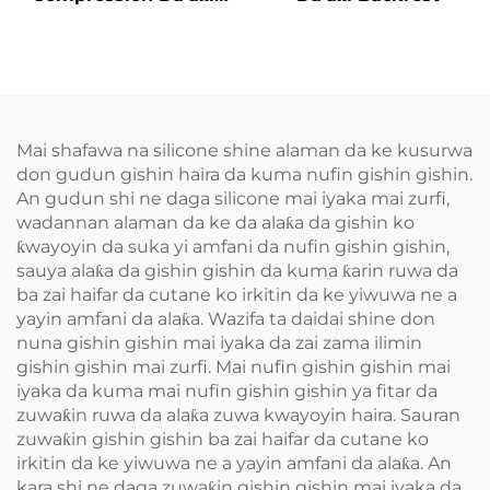
Aiki Gaba
Mai shafawa na silicone shine alaman da ke kusurwa
don gudun gishin haira da kuma nufin gishin gishin.
An gudun shi ne daga silicone mai iyaka mai zurfi,
wadannan alaman da ke da alaƙa da gishin ko
ƙwayoyin da suka yi amfani da nufin gishin gishin,
sauya alaƙa da gishin gishin da kuma ƙarin ruwa da
ba zai haifar da cutane ko irkitin da ke yiwuwa ne a
yayin amfani da alaƙa. Wazifa ta daidai shine don
nuna gishin gishin mai iyaka da zai zama ilimin
gishin gishin mai zurfi. Mai nufin gishin gishin mai
iyaka da kuma mai nufin gishin gishin ya fitar da
zuwaƙin ruwa da alaƙa zuwa kwayoyin haira. Sauran
zuwaƙin gishin gishin ba zai haifar da cutane ko
irkitin da ke yiwuwa ne a yayin amfani da alaƙa. An
kara shi ne daga zuwaƙin gishin gishin mai iyaka da