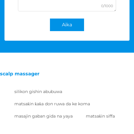
0/1000
Aika
scalp massager
silikon gishin abubuwa
matsaƙin ƙaƙa don ruwa da ke koma
masajin gaban gida na yaya
matsaƙin siffa