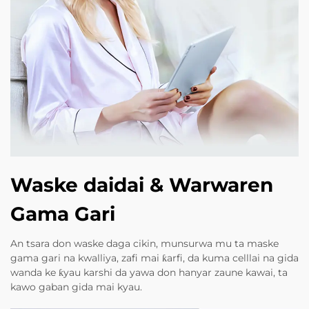
Waske daidai & Warwaren
Gama Gari
An tsara don waske daga cikin, munsurwa mu ta maske
gama gari na kwalliya, zafi mai ƙarfi, da kuma celllai na gida
wanda ke ƙyau karshi da yawa don hanyar zaune kawai, ta
kawo gaban gida mai kyau.