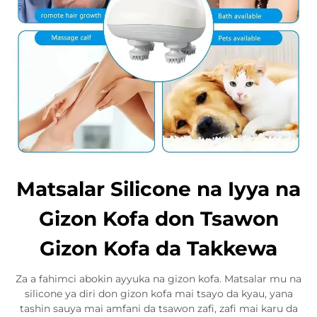
Matsalar Silicone na Iyya na
Gizon Kofa don Tsawon
Gizon Kofa da Takkewa
Za a fahimci abokin ayyuka na gizon kofa. Matsalar mu na
silicone ya diri don gizon kofa mai tsayo da kyau, yana
tashin sauya mai amfani da tsawon zafi, zafi mai karu da