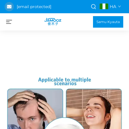
HA
[email protected]
Samu Kyauta