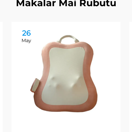
Makalar Mai Rubutu
26
May