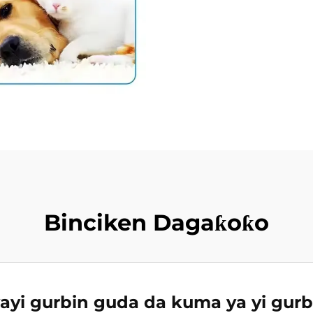
Binciken Dagaƙoƙo
yayi gurbin guda da kuma ya yi gurb