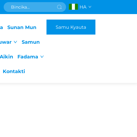
HA
Samu Kyauta
da
Sunan Mun
uwar
Samun
Aikin
Fadama
Kontakti