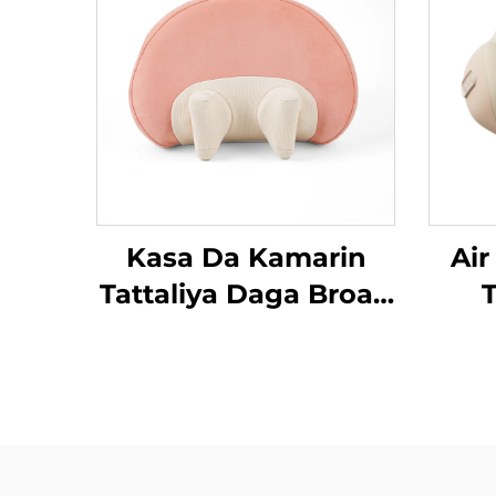
Kasa Da Kamarin
Air
Tattaliya Daga Broad
T
Bean MINIPillow