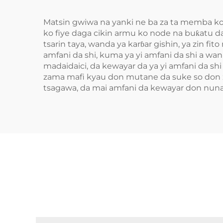
Matsin gwiwa na yanki ne ba za ta memba ko 
ko fiye daga cikin armu ko node na buƙatu da
tsarin taya, wanda ya karɓar gishin, ya zin fi
amfani da shi, kuma ya yi amfani da shi a wani
madaidaici, da kewayar da ya yi amfani da sh
zama mafi kyau don mutane da suke so don z
tsagawa, da mai amfani da kewayar don nuna