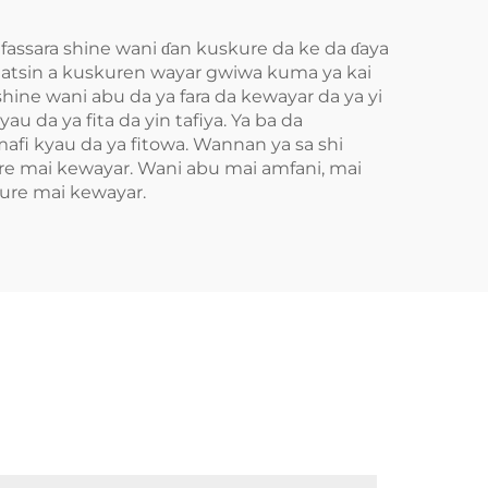
fassara shine wani ɗan kuskure da ke da ɗaya
 matsin a kuskuren wayar gwiwa kuma ya kai
 shine wani abu da ya fara da kewayar da ya yi
u da ya fita da yin tafiya. Ya ba da
mafi kyau da ya fitowa. Wannan ya sa shi
re mai kewayar. Wani abu mai amfani, mai
ure mai kewayar.