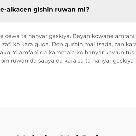
ace-aikacen gishin ruwan mi?
ke cewa ta hanyar gaskiya. Bayan kowane amfani, 
, zafi ko kara guda. Don gurbin mai tsada, zan ka
ako. Yi amfani da kammala ko hanyar kawun tush
bin ruwan da sauya da kara sa ta hanyar gaskiya ka