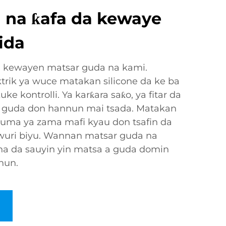
 na ƙafa da kewaye
ida
a kewayen matsar guda na kami.
rik ya wuce matakan silicone da ke ba
e kontrolli. Ya karƙara saƙo, ya fitar da
in guda don hannun mai tsada. Matakan
kuma ya zama mafi kyau don tsafin da
wuri biyu. Wannan matsar guda na
ana da sauyin yin matsa a guda domin
nun.