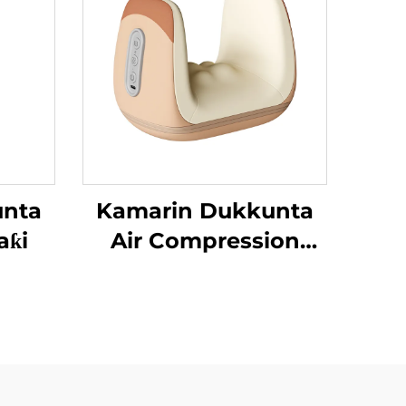
unta
Kamarin Dukkunta
aƙi
Air Compression
Da’aƙi Aiki Gaba