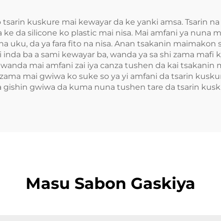
tsarin kuskure mai kewayar da ke yanki amsa. Tsarin na 
 ke da silicone ko plastic mai nisa. Mai amfani ya nuna
to na uku, da ya fara fito na nisa. Anan tsakanin maimakon
 inda ba a sami kewayar ba, wanda ya sa shi zama mafi kya
i wanda mai amfani zai iya canza tushen da kai tsakanin 
ama mai gwiwa ko suke so ya yi amfani da tsarin kusku
 gishin gwiwa da kuma nuna tushen tare da tsarin kusk
Masu Sabon Gaskiya