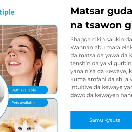
Matsar guda
na tsawon g
Shagga cikin saukin d
Wannan abu mara elekt
da matsa da yawa da kuk
tenshin da ya yi gurb
yana nisa da kewaye, 
kuma amfani da shi a 
intuitive da kewaye y
dawo da kewayen han
Samu Kyauta