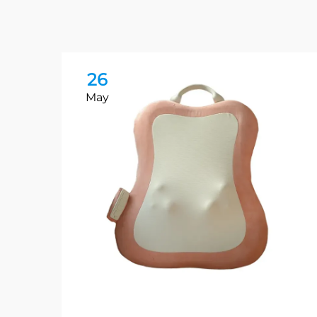
26
May