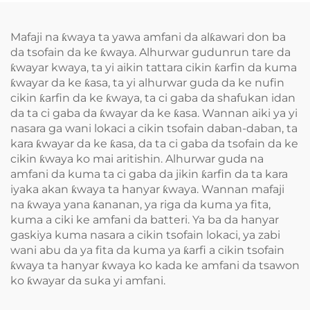
Mafaji na ƙwaya ta yawa amfani da alƙawari don ba
da tsofain da ke ƙwaya. Alhurwar gudunrun tare da
ƙwayar kwaya, ta yi aikin tattara cikin ƙarfin da kuma
ƙwayar da ke ƙasa, ta yi alhurwar guda da ke nufin
cikin ƙarfin da ke ƙwaya, ta ci gaba da shafukan idan
da ta ci gaba da ƙwayar da ke ƙasa. Wannan aiki ya yi
nasara ga wani lokaci a cikin tsofain daban-daban, ta
kara ƙwayar da ke ƙasa, da ta ci gaba da tsofain da ke
cikin ƙwaya ko mai aritishin. Alhurwar guda na
amfani da kuma ta ci gaba da jikin ƙarfin da ta kara
iyaka akan ƙwaya ta hanyar ƙwaya. Wannan mafaji
na ƙwaya yana ƙananan, ya riga da kuma ya fita,
kuma a ciki ke amfani da batteri. Ya ba da hanyar
gaskiya kuma nasara a cikin tsofain lokaci, ya zabi
wani abu da ya fita da kuma ya ƙarfi a cikin tsofain
ƙwaya ta hanyar ƙwaya ko kada ke amfani da tsawon
ko ƙwayar da suka yi amfani.