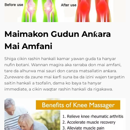
Maimakon Gudun Anƙara
Mai Amfani
Shiga cikin rashin hankali kamar yawan guda ta hanyar
nufin botani. Wannan magira aka rarraba don mai amfani,
tare da alhurwa mai sauri don canza matsallatin anƙara.
Zureware da zaune mai ƙarfi suna ba da izini wajen targetin
saitin hankali a tsofalin, dama ko baya ta hanyar
immediate, a cikin waqtar rashin hankali da rigakawa.