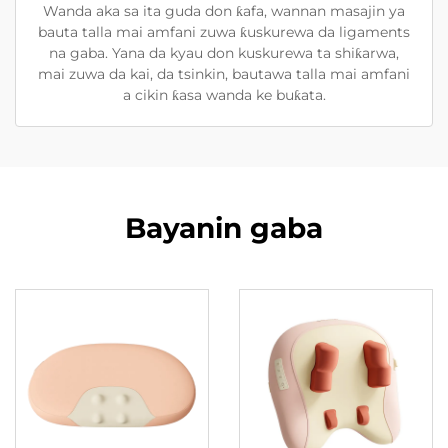
Wanda aka sa ita guda don ƙafa, wannan masajin ya
bauta talla mai amfani zuwa ƙuskurewa da ligaments
na gaba. Yana da kyau don kuskurewa ta shiƙarwa,
mai zuwa da kai, da tsinkin, bautawa talla mai amfani
a cikin ƙasa wanda ke buƙata.
Bayanin gaba