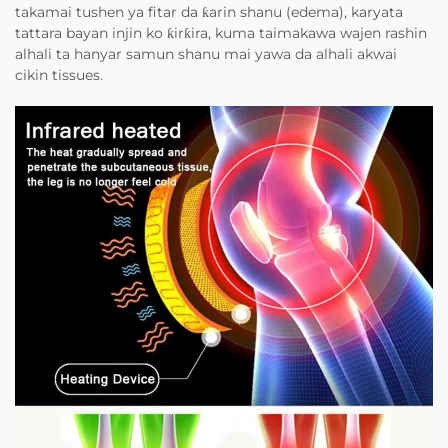
takamai tushen ya fitar da ƙarin shanu (edema), karyata
tattara bayan injin ko ƙirƙira, kuma taimakawa wajen rashin
alhali ta hanyar samun shanu mai yawa da alhali akwai
cikin tissues.