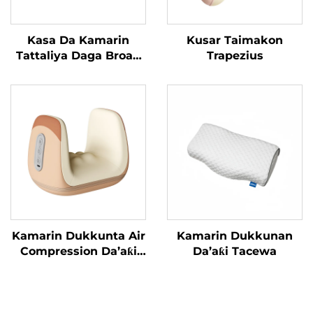
Kasa Da Kamarin
Kusar Taimakon
Tattaliya Daga Broad
Trapezius
Bean
Kamarin Dukkunta Air
Kamarin Dukkunan
Compression Da’aƙi
Da’aƙi Tacewa
Aiki Gaba