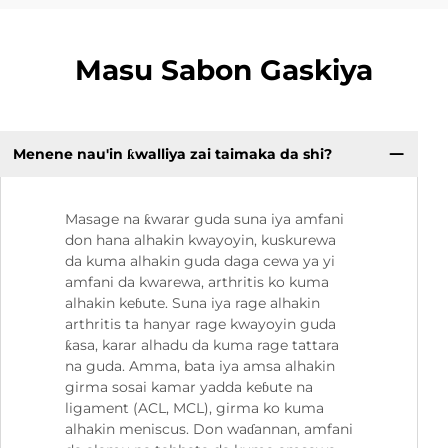
Masu Sabon Gaskiya
Menene nau'in ƙwalliya zai taimaka da shi?
Masage na ƙwarar guda suna iya amfani
don hana alhakin kwayoyin, kuskurewa
da kuma alhakin guda daga cewa ya yi
amfani da kwarewa, arthritis ko kuma
alhakin keɓute. Suna iya rage alhakin
arthritis ta hanyar rage kwayoyin guda
ƙasa, karar alhadu da kuma rage tattara
na guda. Amma, bata iya amsa alhakin
girma sosai kamar yadda keɓute na
ligament (ACL, MCL), girma ko kuma
alhakin meniscus. Don waɗannan, amfani