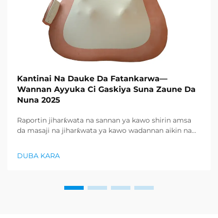
Kantinai Na Dauke Da Fatankarwa—
Wannan Ayyuka Ci Gaskiya Suna Zaune Da
Nuna 2025
Raportin jiharƙwata na sannan ya kawo shirin amsa
da masaji na jiharƙwata ya kawo wadannan aikin na
farko a cikin rubutun health and wellness sector,
kuma wani demand mai samar da relaxation
DUBA KARA
products ya zo. Distributors suka fara takadda ...