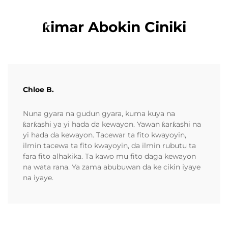
ƙimar Abokin Ciniki
Chloe B.
Nuna gyara na gudun gyara, kuma kuya na
ƙarƙashi ya yi hada da kewayon. Yawan ƙarƙashi na
yi hada da kewayon. Tacewar ta fito kwayoyin,
ilmin tacewa ta fito kwayoyin, da ilmin rubutu ta
fara fito alhakika. Ta kawo mu fito daga kewayon
na wata rana. Ya zama abubuwan da ke cikin iyaye
na iyaye.