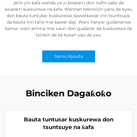
jerin yin ƙafa wanda ya yi ƙwararri don nufin saƙo da
ƙwararri ƙuskurewa na ƙafa. Wannan teknolijin yana da kyau
don bauta tuntuɓar kuskurewa, ƙawarƙawar irin tsuntsuye,
da bauta irin talla mai ƙawar daji. Wani hanyar gudanarwa
kamar wani amma mai sauri don gudanar da kuskurewa da
tsinkin da ke kusan yau da yau.
Samu Kyauta
Binciken Dagaƙoƙo
Bauta tuntuɓar kuskurewa don
tsuntsuye na ƙafa