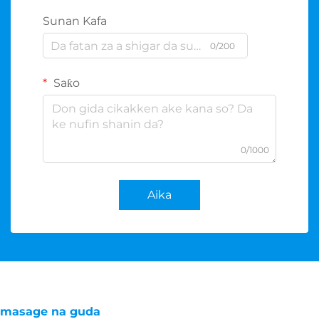
Sunan Kafa
0/200
Saƙo
0/1000
Aika
masage na guda