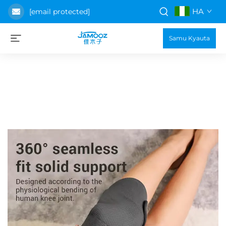
HA
[email protected]
Samu Kyauta