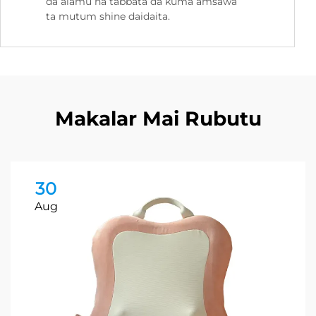
da alamu na tabbata da kuma amsawa
ta mutum shine daidaita.
Makalar Mai Rubutu
30
Aug