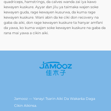
quadriceps, hamstrings, da calves wanda zai iya kawo
kewayen kuskure. Ayyar ɗan jilu ya taimaka wajen soke
kewayen guda, rage kewayen kusurwa, da kuma rage
kewayen kuskure. Wani abin da ke ciki don recovery na
gaba da aiki, don rage kewayen kuskure ta hanyar amfani
da yawa, ko kuma wajen soke kewayen kuskure na gaba da
rana mai yawa a cikin aiki.
Jamooz — Yanayi Tsarin Aiki Da Wakarƙa Daga
Cikin Aikinsa.