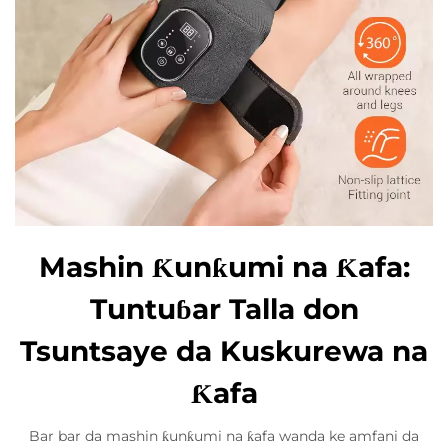
Mashin Ƙunƙumi na Ƙafa:
Tuntuɓar Talla don
Tsuntsaye da Kuskurewa na
Ƙafa
Bar bar da mashin ƙunƙumi na ƙafa wanda ke amfani da