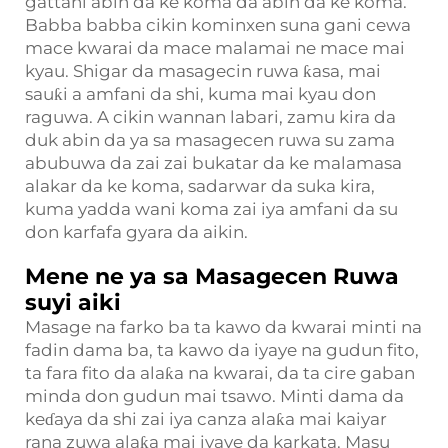
gattani abin da ke koma da abin da ke koma.
Babba babba cikin kominxen suna gani cewa
mace kwarai da mace malamai ne mace mai
kyau. Shigar da masagecin ruwa ƙasa, mai
sauƙi a amfani da shi, kuma mai kyau don
raguwa. A cikin wannan labari, zamu kira da
duk abin da ya sa masagecen ruwa su zama
abubuwa da zai zai bukatar da ke malamasa
alakar da ke koma, sadarwar da suka kira,
kuma yadda wani koma zai iya amfani da su
don karfafa gyara da aikin.
Mene ne ya sa Masagecen Ruwa
suyi aiki
Masage na farko ba ta kawo da kwarai minti na
fadin dama ba, ta kawo da iyaye na gudun fito,
ta fara fito da alaƙa na kwarai, da ta cire gaban
minda don gudun mai tsawo. Minti dama da
keɗaya da shi zai iya canza alaƙa mai kaiyar
rana zuwa alaƙa mai iyaye da karkata. Masu