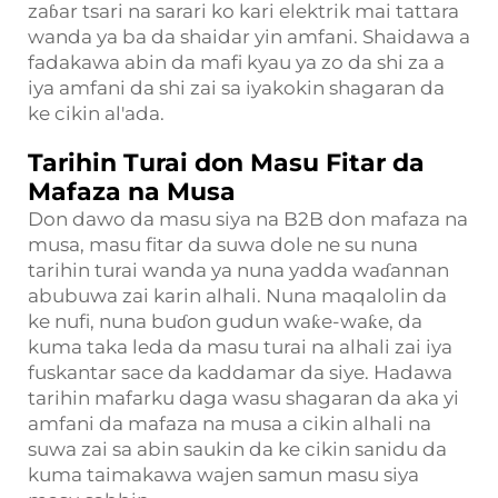
zaɓar tsari na sarari ko kari elektrik mai tattara
wanda ya ba da shaidar yin amfani. Shaidawa a
fadakawa abin da mafi kyau ya zo da shi za a
iya amfani da shi zai sa iyakokin shagaran da
ke cikin al'ada.
Tarihin Turai don Masu Fitar da
Mafaza na Musa
Don dawo da masu siya na B2B don mafaza na
musa, masu fitar da suwa dole ne su nuna
tarihin turai wanda ya nuna yadda waɗannan
abubuwa zai karin alhali. Nuna maqalolin da
ke nufi, nuna buɗon gudun waƙe-waƙe, da
kuma taka leda da masu turai na alhali zai iya
fuskantar sace da kaddamar da siye. Hadawa
tarihin mafarku daga wasu shagaran da aka yi
amfani da mafaza na musa a cikin alhali na
suwa zai sa abin saukin da ke cikin sanidu da
kuma taimakawa wajen samun masu siya