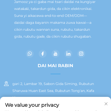
Jamooz ya ci gaba mai tsari daidai na kungiyar
wataƙaƙi, takardun gida, da cikin elektronikai.
Suna yi aikacewa end-to-end OEM/ODM—
daidai daga bayanin makama zuwa kawai—a
cikin rubutu wannan suna, rubutu, takardun
gida, rubutu gaɗe, da cikin rubutu shugaban.
DAI MAI RABIN
gari 2, Lambar 19, Sabon Gida Siming, Rubutun
Sharuwa Huan East Sea, Rubutun Tong'an, Kafa
Xiamen
We value your privacy
+86 13215929911