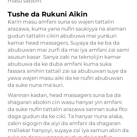
masu sabbin.
Tushe da Rukuni Aikin
Ƙarin masu amfani suna so wajen tattalin
arazawa, kuma yana nufin saukiyya na alaman
gudun tattalin cikin abubuwa mai yunƙuri
kamar head massagers. Suyaya da ke ba da
abubuwan mai zurfi da mai iya amfani zai sami
asusun kasar. Sanya zaɓi na teknolijin kamar
abubuwa da ke duba amfani kuma suka
fassara ainihin tattali zai sa abubuwan suye da
yawa wajen masu aiki da ke nufin abubuwan
da suke nuna ma'auri.
Wannan kadan, head massagers suna ba da
shagaran abokin cin wasu hanyar yin amfani
da suke nufin tattalin arazawa sannan suka fito
daga gudun da ke ciki. Ta hanyar nuna alaƙa,
zaɓin sigogin da aiyi da amfani da shagaran
mallakar hanyoyi, suyaya zai iya samun abin da