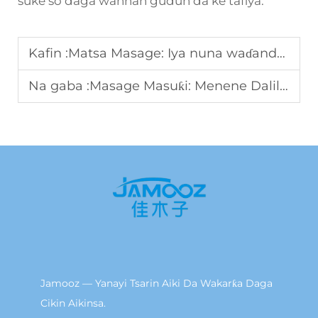
suke so daga wannan gudun da ke tafiya.
Kafin :
Matsa Masage: Iya nuna waɗanda suya kiyaye wajen wannan nau'in asibiti
Na gaba :
Masage Masuƙi: Menene Dalilin Da Suke Tsere B2B A Ciki Na Internet
Jamooz — Yanayi Tsarin Aiki Da Wakarƙa Daga
Cikin Aikinsa.