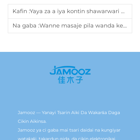
Kafin :
Yaya za a iya kontin shawarwari na kudi lokacin sayayyen wasan tsaye ta Elektirik B2B?
Na gaba :
Wanne masaje pila wanda kebiyo buƙatar wasan kasho ga ayoyin ajiya?
Jamooz — Yanayi Tsarin Aiki Da Wakarƙa Daga
Cikin Aikinsa.
Jamooz ya ci gaba mai tsari daidai na kungiyar
wataƙaƙi, takardun gida, da cikin elektronikai.