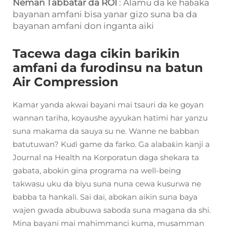
Neman Tabbatar da ROI
: Alamu da ke haɓaka
bayanan amfani bisa yanar gizo suna ba da
bayanan amfani don inganta aiki
Tacewa daga cikin barikin
amfani da furodinsu na batun
Air Compression
Kamar yanda akwai bayani mai tsauri da ke goyan
wannan tariha, koyaushe ayyukan hatimi har yanzu
suna makama da sauya su ne. Wanne ne babban
batutuwan? Kuɗi game da farko. Ga alabaƙin kanji a
Journal na Health na Korporatun daga shekara ta
gabata, abokin gina programa na well-being
takwasu uku da biyu suna nuna cewa kusurwa ne
babba ta hankali. Sai dai, abokan aikin suna baya
wajen gwada abubuwa saboda suna magana da shi.
Mina bayani mai mahimmanci kuma, musamman