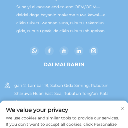
Suna yi aikacewa end-to-end OEM/ODM—
daidai daga bayanin makama zuwa kawai—a
cikin rubutu wannan suna, rubutu, takardun
gida, rubutu gaɗe, da cikin rubutu shugaban.
DAI MAI RABIN
gari 2, Lambar 19, Sabon Gida Siming, Rubutun
Sharuwa Huan East Sea, Rubutun Tong'an, Kafa
Xiamen
We value your privacy
+86 13215929911
We use cookies and similar tools to provide our services.
If you don't want to accept all cookies, click Personalize
[email protected]