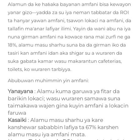
Alamun da ke haɓaka bayanan amfani bisa kewayon
yanar gizo—yadda za su iya neman tabbatar da ROI
ta hanyar yawan amfani, tsawon lokaci na amfani, da
tallafin ma'anar lafiyar ilimi. Yayin da wani abu na iya
nuna girman amfani na kowace rana mai zurfi ne ga
18%, alamu masu sharhu suna ba da girman iko da
tasiri kan amfani idan aka shigar su a wuraren da
suka gabata kamar wasu makarantun cafeterias,
toilets, ko wuraren tarbiyya.
Abubuwan muhimmin yin amfani:
Yanayana
: Alamu kuma garuwa ya fitar da
barikin lokaci; wasu wuraren samawa suna
taimakawa wajen gina kuyin amfani a lokacin
faruwa
Kasaiki
: Alamu masu sharhu ya kare
kanshewar sababbin lafiya ta 67% karshen
alamu masu iya amfani mata.