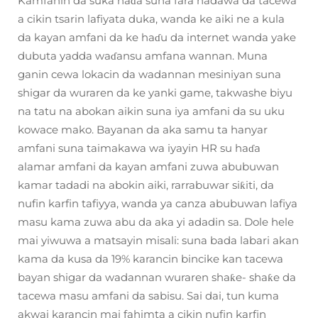
Kamfanin da suka haɗa suna fara hadawa da tacewa
a cikin tsarin lafiyata duka, wanda ke aiki ne a kula
da kayan amfani da ke haɗu da internet wanda yake
dubuta yadda waɗansu amfana wannan. Muna
ganin cewa lokacin da wadannan mesiniyan suna
shigar da wuraren da ke yanki game, takwashe biyu
na tatu na abokan aikin suna iya amfani da su uku
kowace mako. Bayanan da aka samu ta hanyar
amfani suna taimakawa wa iyayin HR su haɗa
alamar amfani da kayan amfani zuwa abubuwan
kamar tadadi na abokin aiki, rarrabuwar siƙiti, da
nufin karfin tafiyya, wanda ya canza abubuwan lafiya
masu kama zuwa abu da aka yi adadin sa. Dole hele
mai yiwuwa a matsayin misali: suna bada labari akan
kama da kusa da 19% karancin bincike kan tacewa
bayan shigar da wadannan wuraren shaƙe- shaƙe da
tacewa masu amfani da sabisu. Sai dai, tun kuma
akwai karancin mai fahimta a cikin nufin karfin