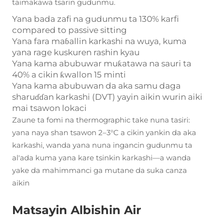
taimakawa tsarin gudunmu.
Yana bada zafi na gudunmu ta 130% karfi
compared to passive sitting
Yana fara maɓallin karkashi na wuya, kuma
yana rage kuskuren rashin kyau
Yana kama abubuwar muƙatawa na sauri ta
40% a cikin ƙwallon 15 minti
Yana kama abubuwan da aka samu daga
sharuɗɗan karkashi (DVT) yayin aikin wurin aiki
mai tsawon lokaci
Zaune ta fomi na thermographic take nuna tasiri:
yana naya shan tsawon 2–3°C a cikin yankin da aka
karkashi, wanda yana nuna ingancin gudunmu ta
al'ada kuma yana kare tsinkin karkashi—a wanda
yake da mahimmanci ga mutane da suka canza
aikin
Matsayin Albishin Air