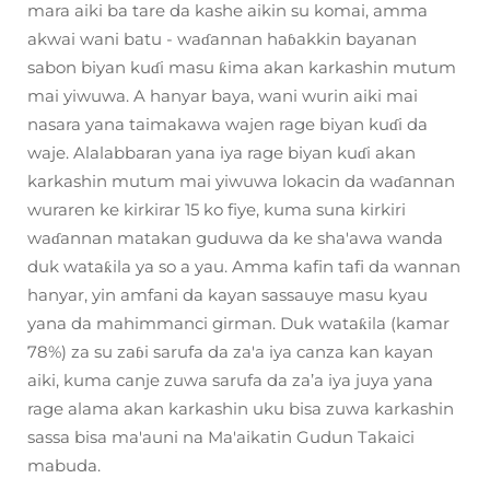
mara aiki ba tare da kashe aikin su komai, amma
akwai wani batu - waɗannan haɓakkin bayanan
sabon biyan kuɗi masu ƙima akan karkashin mutum
mai yiwuwa. A hanyar baya, wani wurin aiki mai
nasara yana taimakawa wajen rage biyan kuɗi da
waje. Alalabbaran yana iya rage biyan kuɗi akan
karkashin mutum mai yiwuwa lokacin da waɗannan
wuraren ke kirkirar 15 ko fiye, kuma suna kirkiri
waɗannan matakan guduwa da ke sha'awa wanda
duk wataƙila ya so a yau. Amma kafin tafi da wannan
hanyar, yin amfani da kayan sassauye masu kyau
yana da mahimmanci girman. Duk wataƙila (kamar
78%) za su zaɓi sarufa da za'a iya canza kan kayan
aiki, kuma canje zuwa sarufa da za’a iya juya yana
rage alama akan karkashin uku bisa zuwa karkashin
sassa bisa ma'auni na Ma'aikatin Gudun Takaici
mabuda.